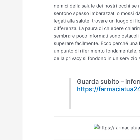
nemici della salute dei nostri occhi se 
sentono spesso imbarazzati o mossi da u
legati alla salute, trovare un luogo di f
differenza. La paura di chiedere chiarim
sembrare poco informati sono ostacoli 
superare facilmente. Ecco perché una f
un punto di riferimento fondamentale, do
della privacy si fondono in un servizio 
Guarda subito – infor
https://farmaciatua2