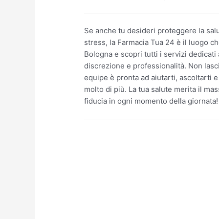
Se anche tu desideri proteggere la sal
stress, la Farmacia Tua 24 è il luogo che 
Bologna e scopri tutti i servizi dedicat
discrezione e professionalità. Non lasci
equipe è pronta ad aiutarti, ascoltarti e 
molto di più. La tua salute merita il ma
fiducia in ogni momento della giornata!