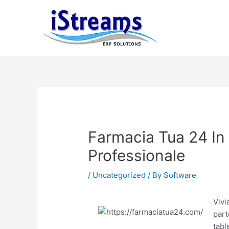
Farmacia Tua 24 In
Professionale
/
Uncategorized
/ By
Software
Vivi
part
tabl