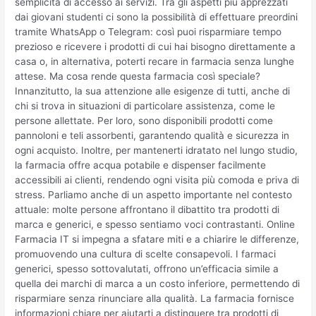
semplicità di accesso ai servizi. Tra gli aspetti più apprezzati
dai giovani studenti ci sono la possibilità di effettuare preordini
tramite WhatsApp o Telegram: così puoi risparmiare tempo
prezioso e ricevere i prodotti di cui hai bisogno direttamente a
casa o, in alternativa, poterti recare in farmacia senza lunghe
attese. Ma cosa rende questa farmacia così speciale?
Innanzitutto, la sua attenzione alle esigenze di tutti, anche di
chi si trova in situazioni di particolare assistenza, come le
persone allettate. Per loro, sono disponibili prodotti come
pannoloni e teli assorbenti, garantendo qualità e sicurezza in
ogni acquisto. Inoltre, per mantenerti idratato nel lungo studio,
la farmacia offre acqua potabile e dispenser facilmente
accessibili ai clienti, rendendo ogni visita più comoda e priva di
stress. Parliamo anche di un aspetto importante nel contesto
attuale: molte persone affrontano il dibattito tra prodotti di
marca e generici, e spesso sentiamo voci contrastanti. Online
Farmacia IT si impegna a sfatare miti e a chiarire le differenze,
promuovendo una cultura di scelte consapevoli. I farmaci
generici, spesso sottovalutati, offrono un’efficacia simile a
quella dei marchi di marca a un costo inferiore, permettendo di
risparmiare senza rinunciare alla qualità. La farmacia fornisce
informazioni chiare per aiutarti a distinguere tra prodotti di