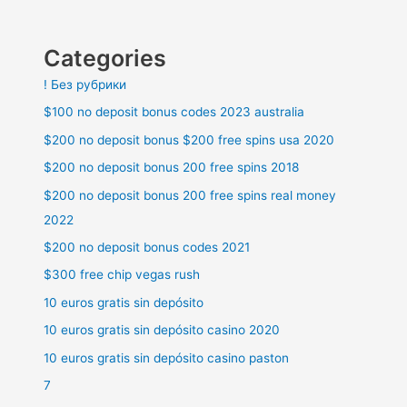
Categories
! Без рубрики
$100 no deposit bonus codes 2023 australia
$200 no deposit bonus $200 free spins usa 2020
$200 no deposit bonus 200 free spins 2018
$200 no deposit bonus 200 free spins real money
2022
$200 no deposit bonus codes 2021
$300 free chip vegas rush
10 euros gratis sin depósito
10 euros gratis sin depósito casino 2020
10 euros gratis sin depósito casino paston
7