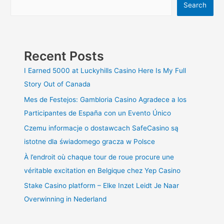
Search
Recent Posts
I Earned 5000 at Luckyhills Casino Here Is My Full
Story Out of Canada
Mes de Festejos: Gambloria Casino Agradece a los
Participantes de España con un Evento Único
Czemu informacje o dostawcach SafeCasino są
istotne dla świadomego gracza w Polsce
À l’endroit où chaque tour de roue procure une
véritable excitation en Belgique chez Yep Casino
Stake Casino platform – Elke Inzet Leidt Je Naar
Overwinning in Nederland