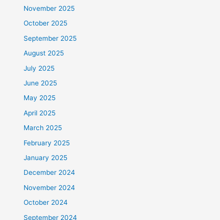
November 2025
October 2025
September 2025
August 2025
July 2025
June 2025
May 2025
April 2025
March 2025
February 2025
January 2025
December 2024
November 2024
October 2024
September 2024