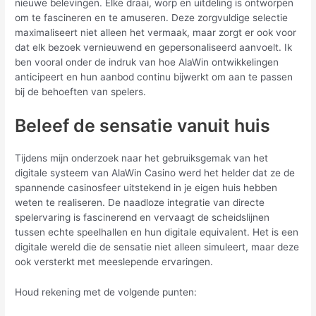
nieuwe belevingen. Elke draai, worp en uitdeling is ontworpen
om te fascineren en te amuseren. Deze zorgvuldige selectie
maximaliseert niet alleen het vermaak, maar zorgt er ook voor
dat elk bezoek vernieuwend en gepersonaliseerd aanvoelt. Ik
ben vooral onder de indruk van hoe AlaWin ontwikkelingen
anticipeert en hun aanbod continu bijwerkt om aan te passen
bij de behoeften van spelers.
Beleef de sensatie vanuit huis
Tijdens mijn onderzoek naar het gebruiksgemak van het
digitale systeem van AlaWin Casino werd het helder dat ze de
spannende casinosfeer uitstekend in je eigen huis hebben
weten te realiseren. De naadloze integratie van directe
spelervaring is fascinerend en vervaagt de scheidslijnen
tussen echte speelhallen en hun digitale equivalent. Het is een
digitale wereld die de sensatie niet alleen simuleert, maar deze
ook versterkt met meeslepende ervaringen.
Houd rekening met de volgende punten: