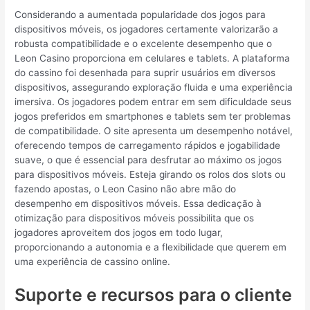
Considerando a aumentada popularidade dos jogos para
dispositivos móveis, os jogadores certamente valorizarão a
robusta compatibilidade e o excelente desempenho que o
Leon Casino proporciona em celulares e tablets. A plataforma
do cassino foi desenhada para suprir usuários em diversos
dispositivos, assegurando exploração fluida e uma experiência
imersiva. Os jogadores podem entrar em sem dificuldade seus
jogos preferidos em smartphones e tablets sem ter problemas
de compatibilidade. O site apresenta um desempenho notável,
oferecendo tempos de carregamento rápidos e jogabilidade
suave, o que é essencial para desfrutar ao máximo os jogos
para dispositivos móveis. Esteja girando os rolos dos slots ou
fazendo apostas, o Leon Casino não abre mão do
desempenho em dispositivos móveis. Essa dedicação à
otimização para dispositivos móveis possibilita que os
jogadores aproveitem dos jogos em todo lugar,
proporcionando a autonomia e a flexibilidade que querem em
uma experiência de cassino online.
Suporte e recursos para o cliente