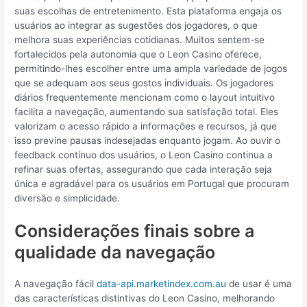
suas escolhas de entretenimento. Esta plataforma engaja os
usuários ao integrar as sugestões dos jogadores, o que
melhora suas experiências cotidianas. Muitos sentem-se
fortalecidos pela autonomia que o Leon Casino oferece,
permitindo-lhes escolher entre uma ampla variedade de jogos
que se adequam aos seus gostos individuais. Os jogadores
diários frequentemente mencionam como o layout intuitivo
facilita a navegação, aumentando sua satisfação total. Eles
valorizam o acesso rápido a informações e recursos, já que
isso previne pausas indesejadas enquanto jogam. Ao ouvir o
feedback contínuo dos usuários, o Leon Casino continua a
refinar suas ofertas, assegurando que cada interação seja
única e agradável para os usuários em Portugal que procuram
diversão e simplicidade.
Considerações finais sobre a
qualidade da navegação
A navegação fácil
data-api.marketindex.com.au
de usar é uma
das características distintivas do Leon Casino, melhorando