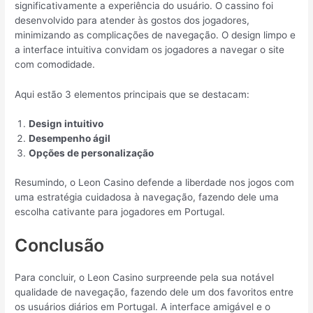
significativamente a experiência do usuário. O cassino foi
desenvolvido para atender às gostos dos jogadores,
minimizando as complicações de navegação. O design limpo e
a interface intuitiva convidam os jogadores a navegar o site
com comodidade.
Aqui estão 3 elementos principais que se destacam:
Design intuitivo
Desempenho ágil
Opções de personalização
Resumindo, o Leon Casino defende a liberdade nos jogos com
uma estratégia cuidadosa à navegação, fazendo dele uma
escolha cativante para jogadores em Portugal.
Conclusão
Para concluir, o Leon Casino surpreende pela sua notável
qualidade de navegação, fazendo dele um dos favoritos entre
os usuários diários em Portugal. A interface amigável e o