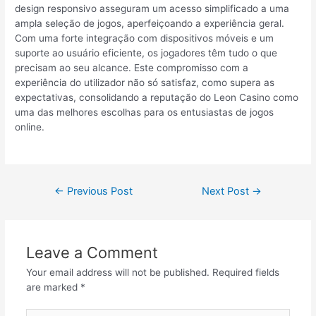
design responsivo asseguram um acesso simplificado a uma
ampla seleção de jogos, aperfeiçoando a experiência geral.
Com uma forte integração com dispositivos móveis e um
suporte ao usuário eficiente, os jogadores têm tudo o que
precisam ao seu alcance. Este compromisso com a
experiência do utilizador não só satisfaz, como supera as
expectativas, consolidando a reputação do Leon Casino como
uma das melhores escolhas para os entusiastas de jogos
online.
←
Previous Post
Next Post
→
Leave a Comment
Your email address will not be published.
Required fields
are marked
*