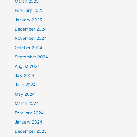
March 2025
February 2025
January 2025
December 2024
November 2024
October 2024
September 2024
August 2024
July 2024
June 2024
May 2024
March 2024
February 2024
January 2024
December 2023