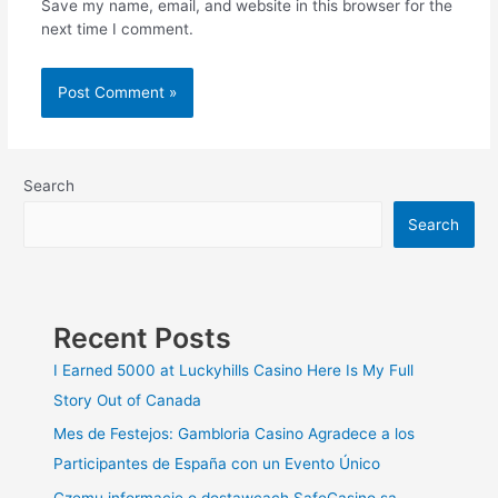
Save my name, email, and website in this browser for the
next time I comment.
Search
Search
Recent Posts
I Earned 5000 at Luckyhills Casino Here Is My Full
Story Out of Canada
Mes de Festejos: Gambloria Casino Agradece a los
Participantes de España con un Evento Único
Czemu informacje o dostawcach SafeCasino są