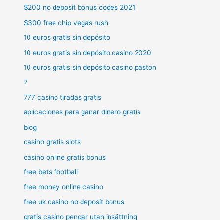
$200 no deposit bonus codes 2021
$300 free chip vegas rush
10 euros gratis sin depósito
10 euros gratis sin depósito casino 2020
10 euros gratis sin depósito casino paston
7
777 casino tiradas gratis
aplicaciones para ganar dinero gratis
blog
casino gratis slots
casino online gratis bonus
free bets football
free money online casino
free uk casino no deposit bonus
gratis casino pengar utan insättning