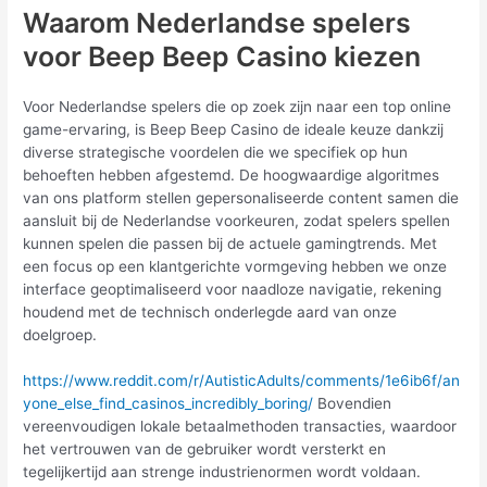
Waarom Nederlandse spelers
voor Beep Beep Casino kiezen
Voor Nederlandse spelers die op zoek zijn naar een top online
game-ervaring, is Beep Beep Casino de ideale keuze dankzij
diverse strategische voordelen die we specifiek op hun
behoeften hebben afgestemd. De hoogwaardige algoritmes
van ons platform stellen gepersonaliseerde content samen die
aansluit bij de Nederlandse voorkeuren, zodat spelers spellen
kunnen spelen die passen bij de actuele gamingtrends. Met
een focus op een klantgerichte vormgeving hebben we onze
interface geoptimaliseerd voor naadloze navigatie, rekening
houdend met de technisch onderlegde aard van onze
doelgroep.
https://www.reddit.com/r/AutisticAdults/comments/1e6ib6f/an
yone_else_find_casinos_incredibly_boring/
Bovendien
vereenvoudigen lokale betaalmethoden transacties, waardoor
het vertrouwen van de gebruiker wordt versterkt en
tegelijkertijd aan strenge industrienormen wordt voldaan.