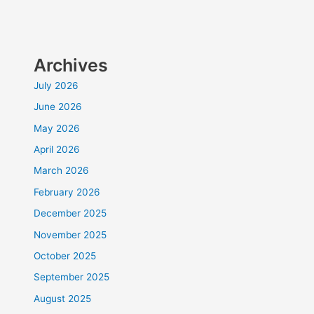
Archives
July 2026
June 2026
May 2026
April 2026
March 2026
February 2026
December 2025
November 2025
October 2025
September 2025
August 2025