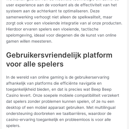
user experience aan de voorkant als de effectiviteit van het
systeem aan de achterkant te optimaliseren. Deze
samenwerking verhoogt niet alleen de spelkwaliteit, maar
zorgt ook voor een vloeiende integratie van al onze producten.
Hierdoor ervaren spelers een vloeiende, tactische
spelomgeving, ideaal voor diegenen die de kunst van online
gamen willen meesteren.
Gebruikersvriendelijk platform
voor alle spelers
In de wereld van online gaming is de gebruikerservaring
afhankelijk van platforms die efficiënte navigatie en
toegankelijkheid bieden, en dat is precies wat Beep Beep
Casino levert. Onze soepele mobiele compatibiliteit verzekert
dat spelers zonder problemen kunnen spelen, of ze nu een
desktop of een mobiel apparaat gebruiken. Met multilingual
ondersteuning doorbreken we taalbarrières, waardoor de
casino-ervaring toegankelijk en probleemloos is voor alle
spelers.