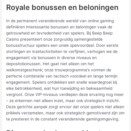
Royale bonussen en beloningen
In de permanent veranderende wereld van online gaming
definiëren interessante bonussen en beloningen vaak de
getrouwheid en tevredenheid van spelers. Bij Beep Beep
Casino presenteert onze zorgvuldig samengestelde
bonusstructuur spelers een uniek spelvoordeel. Door eerste
stortingen en inzetactiviteiten te verfijnen, verhogen we de
engagement via bonussen in diverse niveaus en
depositobonussen. Het gaat niet alleen om het
welkomstgeschenk; onze trouwprogramma’s vormen de
perfecte combinatie van tactisch voordeel en lange termijn
engagement. Spelers ontdekken een snelle waardegroei bij
elke betrokkenheid, wat hun toewijding en bekwaamheid
vergroot. Onze VIP-niveaus verdiepen deze ervaring nog meer
– ze erkennen niet alleen inzet, maar ook strategisch inzicht.
Deze gerichte aanpak zorgt ervoor dat onze spelers niet alleen
prikkels verzamelen, maar ook strategisch gemotiveerd zijn om
te presteren in de constant veranderende gamingomgeving.