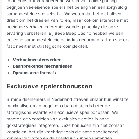
In de constant veranderende wereld van online gaming
begrijpen veeleisende spelers het belang van een zorgvuldig
samengestelde spelselectie. We weten dat het niet alleen
draait om het draaien van rollen, maar ook om interactie met
boeiende verhalen en vernieuwende gameplay die onze
ervaring verbeteren. Bij Beep Beep Casino hebben we een
collectie samengesteld die de industrienormen tart en spelers
fascineert met strategische complexiteit.
Verhaalmeesterwerken
Baanbrekende mechanieken
Dynamische thema’s
Exclusieve spelersbonussen
Slimme deelnemers in Nederland streven ernaar hun winst te
maximaliseren en begrijpen daarom steeds beter de
strategische waarde van exclusieve speelbonussen. We
moeten de voordelen van exclusieve acties in onze
gokstrategieën integreren. Deze bonussen zijn niet zomaar
voordelen; het zijn krachtige tools die onze speeltegoed
kunnen vergroten en de speelduur kunnen verlengen,