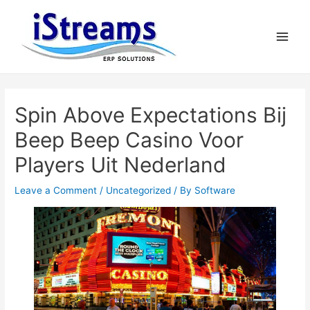
Spin Above Expectations Bij
Beep Beep Casino Voor
Players Uit Nederland
Leave a Comment
/
Uncategorized
/ By
Software