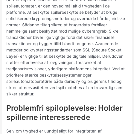
spilleautomater, er den hoved mål altid trygheden i de
platforme. At beskytte spillerbeskyttelse betyder at bruge
sofistikerede krypteringsmetoder og overholde hårde juridiske
normer. Sådanne tiltag sikrer, at brugerdata forbliver
hemmelige samt beskyttet mod mulige cyberangreb. Sikre
transaktioner bliver lige vigtige fordi det sikrer finansielle
transaktioner og bygger tillid blandt brugerne. Avancerede
metoder og krypteringsstandarder som SSL (Secure Socket
Layer) er vigtige til at beskytte de digitale miljøer. Derudover
støtter efterlevelse af lovgivningen, forstærket af
tredjepartsrevisioner, yderligere platformens integritet. Ved at
prioritere stærke beskyttelsessystemer øger
spilleautomatoperatører både deres ry og brugerens tillid og
sikrer, at nervøsiteten ved spil matches af en troværdig samt
sikker struktur.
Problemfri spiloplevelse: Holder
spillerne interesserede
Selv om tryghed er uundgåeligt for integriteten af