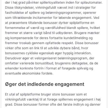
der i høj grad påvirker spillerloyaliteten inden for spilautomater.
Disse tilskyndelser, virkningsfuldt vævet ind i strategier for
fastholdelse af spillere og belønningsprogrammer, opererer
som tiltrækkende incitamenter for løbende engagement. Ved
at præsentere tiltalende bonusser dyrker spilplatforme en
fornemmelse af værdi og værdifuldhed blandt spillere, hvilket
fremmer et større varigt bånd til udbyderen. Brugere mærker
sig kompenserede for deres fortsatte kundetilmelding og
fremmer troskab gennem opfattede respekt. Disse bonusser
virker ofte som en link til at udvikle dybere bånd, hvor
bonussernes cykliske egenskab øger hyppig interaktion.
Derudover øger et velorganiseret belønningsprogram, der
omfatter varierede bonustilbud, brugerens deltagelse, da de
erkender konkrete fortrin i format af forøgede spilvalg og
eventuelle økonomiske fordele.
Øger det indledende engagement
Et utal af spilplatforme bruger store bonusser som et
virkningsfuldt værktøj til at forøge spillernes engagement i høj
grad. Disse bonusser former ofte det første indtryk og danner