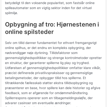
betydeligt til den voksende popularitet, som fastslår online
spilleautomater som en vigtig sektor inden for det virtuel
spilmiljø.
Opbygning af tro: Hjørnestenen i
online spilsteder
Selv om tillid danner fundamentet for ethvert fremgangsrigt
online spilhus, er det endnu en kompleks opbygning, der
nødvendiggør nøje dyrkning. Tillidsfaktorer som
gennemsigtighedspolitikker og strenge kontrolmetoder opretter
en struktur, der garanterer spillerne lig play og tryghed.
Udførelsen af gennemsigtighedspolitikker omfatter klare vilkår,
præcist definerede privatlivspraksisser og gennemsigtige
betalingsmetoder, der opbygger tillid hos spillerne. Et
tiltrækkende fællesskab støtter ekstra tillidsopbygning og
præsenterer en base, hvor spillere kan dele historier og afgive
feedback, som er afgørende for omdømmehåndtering.
Spillerrespons opererer som en tilbagemeldingssløjfe, der
advarer casinoer om eventuelle ændringer.