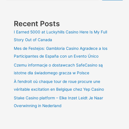
Recent Posts
I Earned 5000 at Luckyhills Casino Here Is My Full
Story Out of Canada
Mes de Festejos: Gambloria Casino Agradece a los
Participantes de España con un Evento Único
Czemu informacje o dostawcach SafeCasino są
istotne dla świadomego gracza w Polsce
À l’endroit où chaque tour de roue procure une
véritable excitation en Belgique chez Yep Casino
Stake Casino platform – Elke Inzet Leidt Je Naar
Overwinning in Nederland