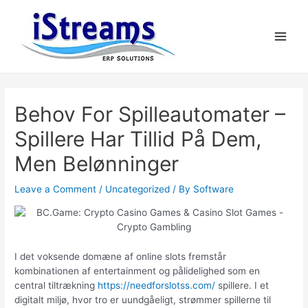
Behov For Spilleautomater –
Spillere Har Tillid På Dem,
Men Belønninger
Leave a Comment
/
Uncategorized
/ By
Software
I det voksende domæne af online slots fremstår
kombinationen af entertainment og pålidelighed som en
central tiltrækning
https://needforslotss.com/
spillere. I et
digitalt miljø, hvor tro er uundgåeligt, strømmer spillerne til