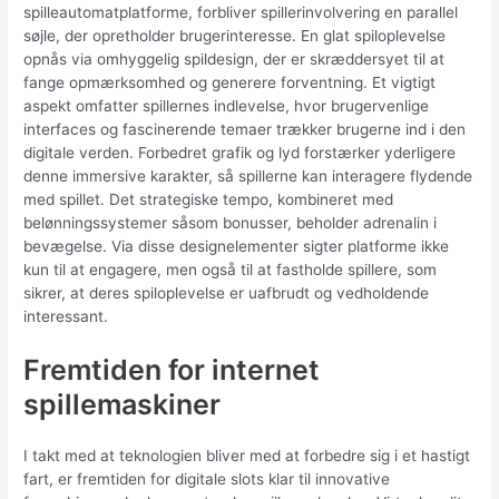
spilleautomatplatforme, forbliver spillerinvolvering en parallel
søjle, der opretholder brugerinteresse. En glat spiloplevelse
opnås via omhyggelig spildesign, der er skræddersyet til at
fange opmærksomhed og generere forventning. Et vigtigt
aspekt omfatter spillernes indlevelse, hvor brugervenlige
interfaces og fascinerende temaer trækker brugerne ind i den
digitale verden. Forbedret grafik og lyd forstærker yderligere
denne immersive karakter, så spillerne kan interagere flydende
med spillet. Det strategiske tempo, kombineret med
belønningssystemer såsom bonusser, beholder adrenalin i
bevægelse. Via disse designelementer sigter platforme ikke
kun til at engagere, men også til at fastholde spillere, som
sikrer, at deres spiloplevelse er uafbrudt og vedholdende
interessant.
Fremtiden for internet
spillemaskiner
I takt med at teknologien bliver med at forbedre sig i et hastigt
fart, er fremtiden for digitale slots klar til innovative