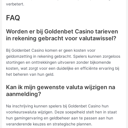
verbetert.
FAQ
Worden er bij Goldenbet Casino tarieven
in rekening gebracht voor valutawissel?
Bij Goldenbet Casino komen er geen kosten voor
geldomzetting in rekening gebracht. Spelers kunnen zorgeloos
stortingen en onttrekkingen uitvoeren zonder bijkomende
kosten, wat zorgt voor een duidelijke en efficiënte ervaring bij
het beheren van hun geld.
Kan ik mijn gewenste valuta wijzigen na
aanmelding?
Na inschrijving kunnen spelers bij Goldenbet Casino hun
voorkeurswaluta wijzigen. Deze soepelheid stelt hen in staat
hun gamingervaring en geldbeheer aan te passen aan hun
veranderende keuzes en strategische plannen.