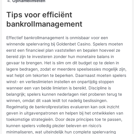
Opnamelimieten
Tips voor efficiënt
bankrollmanagement
Effectief bankrollmanagement is onmisbaar voor een
winnende spelervaring bij Goldenbet Casino. Spelers moeten
eerst een financieel plan vaststellen en bepalen hoeveel ze
bereid zijn te investeren zonder hun monetaire balans in
gevaar te brengen. Het is slim om dit budget op te delen in
lagere bedragen, zodat er meerdere speelsessies mogelijk zijn,
wat helpt om tekorten te beperken. Daarnaast moeten spelers
winst- en verlieslimieten instellen en onpartijdig stoppen
wanneer een van beide limieten is bereikt. Discipline is
belangrijk; spelers kunnen nederlagen niet proberen terug te
winnen, omdat dit vaak leidt tot nadelig beslissingen.
Regelmatig de bankrollprestaties evalueren kan ook inzicht
geven in uitgavenpatronen en helpen bij het ontwikkelen van
toekomstige strategieën. Door deze principes toe te passen,
kunnen spelers volledig plezier beleven en risico’s
minimaliseren, wat uiteindelijk hun complete spelervaring