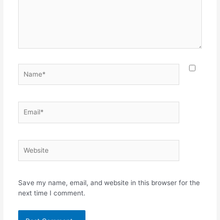
Save my name, email, and website in this browser for the
next time I comment.