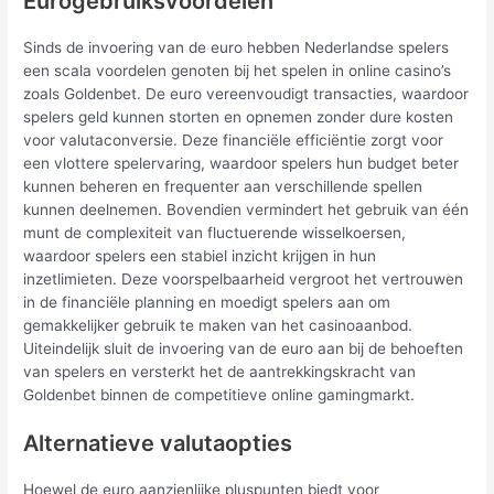
Eurogebruiksvoordelen
Sinds de invoering van de euro hebben Nederlandse spelers
een scala voordelen genoten bij het spelen in online casino’s
zoals Goldenbet. De euro vereenvoudigt transacties, waardoor
spelers geld kunnen storten en opnemen zonder dure kosten
voor valutaconversie. Deze financiële efficiëntie zorgt voor
een vlottere spelervaring, waardoor spelers hun budget beter
kunnen beheren en frequenter aan verschillende spellen
kunnen deelnemen. Bovendien vermindert het gebruik van één
munt de complexiteit van fluctuerende wisselkoersen,
waardoor spelers een stabiel inzicht krijgen in hun
inzetlimieten. Deze voorspelbaarheid vergroot het vertrouwen
in de financiële planning en moedigt spelers aan om
gemakkelijker gebruik te maken van het casinoaanbod.
Uiteindelijk sluit de invoering van de euro aan bij de behoeften
van spelers en versterkt het de aantrekkingskracht van
Goldenbet binnen de competitieve online gamingmarkt.
Alternatieve valutaopties
Hoewel de euro aanzienlijke pluspunten biedt voor