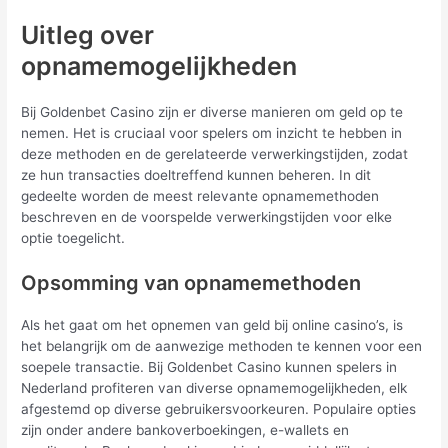
Uitleg over
opnamemogelijkheden
Bij Goldenbet Casino zijn er diverse manieren om geld op te
nemen. Het is cruciaal voor spelers om inzicht te hebben in
deze methoden en de gerelateerde verwerkingstijden, zodat
ze hun transacties doeltreffend kunnen beheren. In dit
gedeelte worden de meest relevante opnamemethoden
beschreven en de voorspelde verwerkingstijden voor elke
optie toegelicht.
Opsomming van opnamemethoden
Als het gaat om het opnemen van geld bij online casino’s, is
het belangrijk om de aanwezige methoden te kennen voor een
soepele transactie. Bij Goldenbet Casino kunnen spelers in
Nederland profiteren van diverse opnamemogelijkheden, elk
afgestemd op diverse gebruikersvoorkeuren. Populaire opties
zijn onder andere bankoverboekingen, e-wallets en