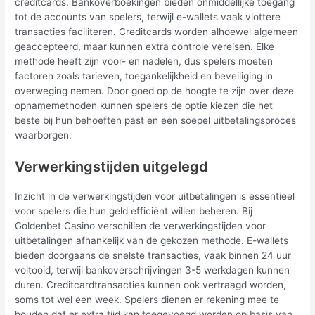
creditcards. Bankoverboekingen bieden onmiddellijke toegang
tot de accounts van spelers, terwijl e-wallets vaak vlottere
transacties faciliteren. Creditcards worden alhoewel algemeen
geaccepteerd, maar kunnen extra controle vereisen. Elke
methode heeft zijn voor- en nadelen, dus spelers moeten
factoren zoals tarieven, toegankelijkheid en beveiliging in
overweging nemen. Door goed op de hoogte te zijn over deze
opnamemethoden kunnen spelers de optie kiezen die het
beste bij hun behoeften past en een soepel uitbetalingsproces
waarborgen.
Verwerkingstijden uitgelegd
Inzicht in de verwerkingstijden voor uitbetalingen is essentieel
voor spelers die hun geld efficiënt willen beheren. Bij
Goldenbet Casino verschillen de verwerkingstijden voor
uitbetalingen afhankelijk van de gekozen methode. E-wallets
bieden doorgaans de snelste transacties, vaak binnen 24 uur
voltooid, terwijl bankoverschrijvingen 3-5 werkdagen kunnen
duren. Creditcardtransacties kunnen ook vertraagd worden,
soms tot wel een week. Spelers dienen er rekening mee te
houden dat er extra tijd kan toegevoegd worden op basis van