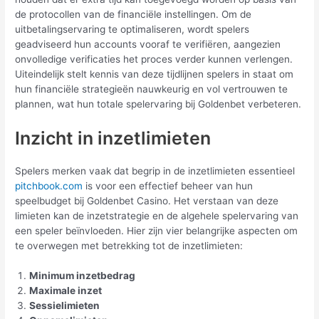
de protocollen van de financiële instellingen. Om de
uitbetalingservaring te optimaliseren, wordt spelers
geadviseerd hun accounts vooraf te verifiëren, aangezien
onvolledige verificaties het proces verder kunnen verlengen.
Uiteindelijk stelt kennis van deze tijdlijnen spelers in staat om
hun financiële strategieën nauwkeurig en vol vertrouwen te
plannen, wat hun totale spelervaring bij Goldenbet verbeteren.
Inzicht in inzetlimieten
Spelers merken vaak dat begrip in de inzetlimieten essentieel
pitchbook.com
is voor een effectief beheer van hun
speelbudget bij Goldenbet Casino. Het verstaan van deze
limieten kan de inzetstrategie en de algehele spelervaring van
een speler beïnvloeden. Hier zijn vier belangrijke aspecten om
te overwegen met betrekking tot de inzetlimieten:
Minimum inzetbedrag
Maximale inzet
Sessielimieten