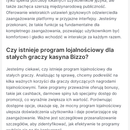
tylko spełnia potrzeby lokalnych użytkowników języka, ale
także zachęca szerszą międzynarodową publiczność.
Oferowanie wielorakich ustawień językowych odzwierciedla
zaangażowanie platformy w przyjazne interfejsy. Jesteśmy
przekonani, że takie funkcje są fundamentalne dla
kompletnego zaangażowania, pozwalając użytkownikom być
komfortowo i gładko wchodzić w interakcje za każdym razem.
Czy istnieje program lojalnościowy dla
stałych graczy kasyna Bizzo?
Jesteśmy ciekawi, czy istnieje program lojalnościowy dla
stałych graczy. Analizując tę sprawę, chcemy podkreślić na
kilka ważnych korzyści dla graczy dotyczących nagrodami
lojalnościowymi. Takie programy przeważnie oferują bonusy,
takie jak cashback, darmowe spiny lub specjalny dostęp do
promocji, co wyraźnie zwiększa ich wartość. Porównując
dostępne opcje, okazuje się, że mocny program lojalnościowy
ulepsza doświadczenia użytkownika i daje powtarzające się
zaangażowanie. Ważne jest szczegółowe przeanalizowanie
szczegółów, aby zidentyfikować, jak efektywnie te programy
wybijają się na tle konkurencji.