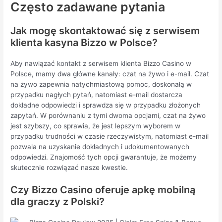
Często zadawane pytania
Jak mogę skontaktować się z serwisem
klienta kasyna Bizzo w Polsce?
Aby nawiązać kontakt z serwisem klienta Bizzo Casino w
Polsce, mamy dwa główne kanały: czat na żywo i e-mail. Czat
na żywo zapewnia natychmiastową pomoc, doskonałą w
przypadku nagłych pytań, natomiast e-mail dostarcza
dokładne odpowiedzi i sprawdza się w przypadku złożonych
zapytań. W porównaniu z tymi dwoma opcjami, czat na żywo
jest szybszy, co sprawia, że jest lepszym wyborem w
przypadku trudności w czasie rzeczywistym, natomiast e-mail
pozwala na uzyskanie dokładnych i udokumentowanych
odpowiedzi. Znajomość tych opcji gwarantuje, że możemy
skutecznie rozwiązać nasze kwestie.
Czy Bizzo Casino oferuje apkę mobilną
dla graczy z Polski?