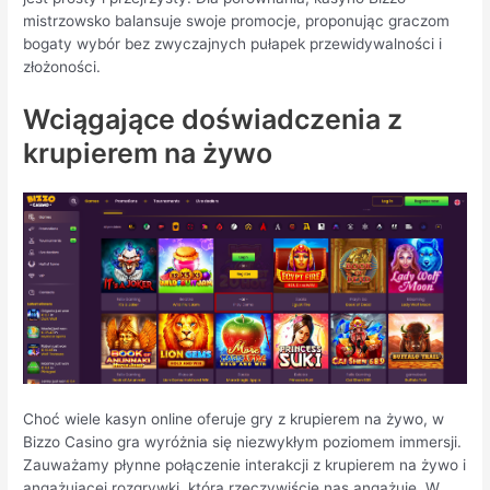
mistrzowsko balansuje swoje promocje, proponując graczom
bogaty wybór bez zwyczajnych pułapek przewidywalności i
złożoności.
Wciągające doświadczenia z
krupierem na żywo
Choć wiele kasyn online oferuje gry z krupierem na żywo, w
Bizzo Casino gra wyróżnia się niezwykłym poziomem immersji.
Zauważamy płynne połączenie interakcji z krupierem na żywo i
angażującej rozgrywki, która rzeczywiście nas angażuje. W