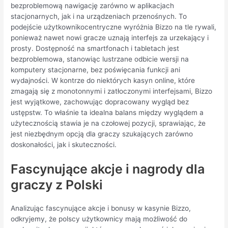
bezproblemową nawigację zarówno w aplikacjach
stacjonarnych, jak i na urządzeniach przenośnych. To
podejście użytkownikocentryczne wyróżnia Bizzo na tle rywali,
ponieważ nawet nowi gracze uznają interfejs za urzekający i
prosty. Dostępność na smartfonach i tabletach jest
bezproblemowa, stanowiąc lustrzane odbicie wersji na
komputery stacjonarne, bez poświęcania funkcji ani
wydajności. W kontrze do niektórych kasyn online, które
zmagają się z monotonnymi i zatłoczonymi interfejsami, Bizzo
jest wyjątkowe, zachowując dopracowany wygląd bez
ustępstw. To właśnie ta idealna balans między wyglądem a
użytecznością stawia je na czołowej pozycji, sprawiając, że
jest niezbędnym opcją dla graczy szukających zarówno
doskonałości, jak i skuteczności.
Fascynujące akcje i nagrody dla
graczy z Polski
Analizując fascynujące akcje i bonusy w kasynie Bizzo,
odkryjemy, że polscy użytkownicy mają możliwość do