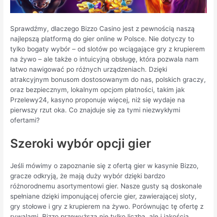
Sprawdźmy, dlaczego Bizzo Casino jest z pewnością naszą
najlepszą platformą do gier online w Polsce. Nie dotyczy to
tylko bogaty wybór – od slotów po wciągające gry z krupierem
na żywo – ale także o intuicyjną obsługę, która pozwala nam
łatwo nawigować po różnych urządzeniach. Dzięki
atrakcyjnym bonusom dostosowanym do nas, polskich graczy,
oraz bezpiecznym, lokalnym opcjom płatności, takim jak
Przelewy24, kasyno proponuje więcej, niż się wydaje na
pierwszy rzut oka. Co znajduje się za tymi niezwykłymi
ofertami?
Szeroki wybór opcji gier
Jeśli mówimy o zapoznanie się z ofertą gier w kasynie Bizzo,
gracze odkryją, że mają duży wybór dzięki bardzo
różnorodnemu asortymentowi gier. Nasze gusty są doskonale
spełniane dzięki imponującej ofercie gier, zawierającej sloty,
gry stołowe i gry z krupierem na żywo. Porównując tę ofertę z
rywalami, Bizzo przewyższa nie tylko liczbą, ale i jakością,