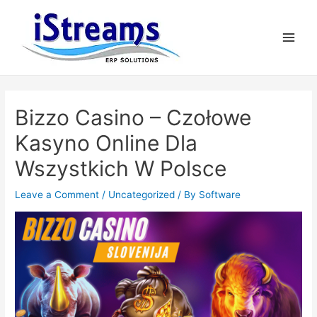
Bizzo Casino – Czołowe
Kasyno Online Dla
Wszystkich W Polsce
Leave a Comment
/
Uncategorized
/ By
Software