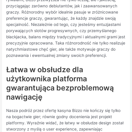
przyciągając zarówno debiutantów, jak i zaawansowanych
graczy. Różnorodny wybór idealnie pasuje w zróżnicowane
preferencje graczy, gwarantując, że każdy znajdzie swoją
specjalność. Niezależnie od tego, czy jesteśmy entuzjastami
porywających slotów progresywnych, czy przemyślanego
blackjacka, balans między tradycyjnymi i aktualnymi grami jest
precyzyjnie opracowana. Taka różnorodność nie tylko realizuje
natychmiastowe chęć gier, ale także motywuje graczy do
poznawania i ewentualnej zmiany swoich preferencji.
Łatwa w obsłudze dla
użytkownika platforma
gwarantująca bezproblemową
nawigację
Nasza podróż przez ofertę kasyna Bizzo nie kończy się tylko
na bogactwie gier; równie godny docenienia jest projekt
platformy. Wyraźnie widać, że łatwy w obsłudze design został
stworzony z myślą o user experience, zapewniając