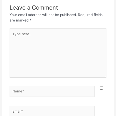
Leave a Comment
Your email address will not be published.
Required fields
are marked
*