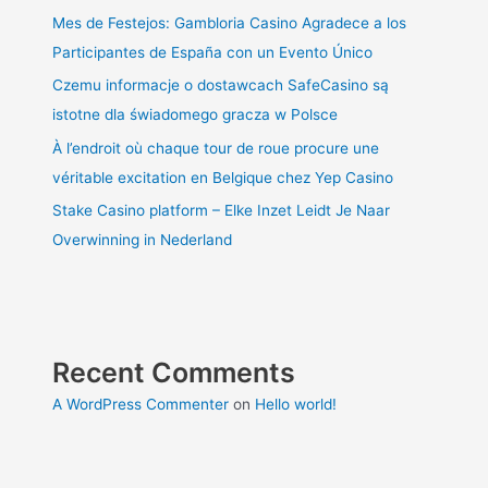
Mes de Festejos: Gambloria Casino Agradece a los
Participantes de España con un Evento Único
Czemu informacje o dostawcach SafeCasino są
istotne dla świadomego gracza w Polsce
À l’endroit où chaque tour de roue procure une
véritable excitation en Belgique chez Yep Casino
Stake Casino platform – Elke Inzet Leidt Je Naar
Overwinning in Nederland
Recent Comments
A WordPress Commenter
on
Hello world!