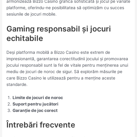
armonizează Bizzo Casino grafica sofisticată și jocul pe variate
platforme, oferindu-ne posibilitatea să optimizăm cu succes
sesiunile de jocuri mobile.
Gaming responsabil și jocuri
echitabile
Deși platforma mobilă a Bizzo Casino este extrem de
impresionantă, garantarea corectitudinii jocului și promovarea
jocului responsabil sunt la fel de vitale pentru menținerea unui
mediu de jocuri de noroc de sigur. Să explorăm măsurile pe
care Bizzo Casino le utilizează pentru a menține aceste
standarde.
Limite de jocuri de noroc
Suport pentru jucători
Garanție de joc corect
Întrebări frecvente