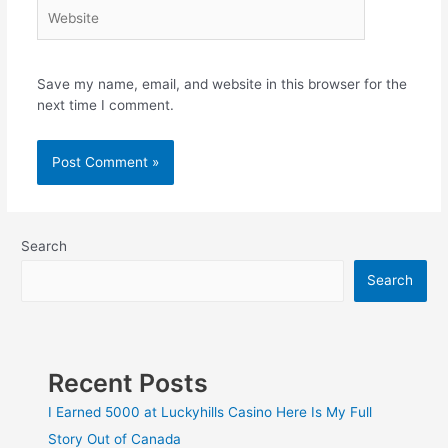
Save my name, email, and website in this browser for the
next time I comment.
Search
Search
Recent Posts
I Earned 5000 at Luckyhills Casino Here Is My Full
Story Out of Canada