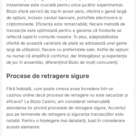
instantanee este crucială pentru orice jucător experimentat.
Bizzo oferă servicii de top în acest sens, oferind o gamă largă
de opțiuni, inclusiv carduri bancare, portofele electronice și
criptomonede. Eficiența este remarcabilă; fiecare metodă de
tranzacție este optimizată pentru a garanta că fondurile se
reflectă rapid în conturile noastre. În plus, adaptabilitatea
oferită de această varietate de plată se adresează unei game
largi de utilizatori, fiecare cu preferințele sale. Astfel de opțiuni
nu numai că amplifică confortul, dar îmbogățesc și experiența
de joc în ansamblu, diferențiind Bizzo de mulți concurenți.
Procese de retragere sigure
Fără îndoială, cum poate cineva avea încredere într-un
cazinou online dacă procesul de retragere nu este securizat și
eficace? La Bizzo Casino, am considerat remarcabilă
abordarea lor privind procesele de retragere sigure. Accentul
pus pe termenele de retragere și siguranța tranzacțiilor este
notabil. Pentru o înțelegere mai detaliată, luați în considerare
aceste elemente: