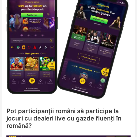
Pot participanții români să participe la
jocuri cu dealeri live cu gazde fluenți în
română?