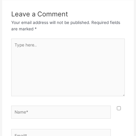
Leave a Comment
Your email address will not be published.
Required fields
are marked
*