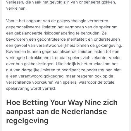
verliezen, die vaak het gevolg zijn van onbeheerst gokken,
verkleinen.
Vanuit het oogpunt van de gokpsychologie verbeteren
gepersonaliseerde limieten het vermogen van de speler om
een gebalanceerde risicobenadering te behouden. Ze
bevorderen een gecontroleerde mentaliteit en ondersteunen
een gevoel van verantwoordelijkheid binnen de gokomgeving.
Bovendien kunnen gepersonaliseerde limieten leiden tot een
verlengde betrokkenheid, omdat spelers zich zekerder voelen
over hun gokbeslissingen. Uiteindelijk is het cruciaal om het
nut van dergelijke limieten te begrijpen; ze ondersteunen niet
alleen verantwoord gokgedrag, maar reageren ook op de
verschillende voorkeuren van spelers, waardoor de totale
spelervaring wordt verrijkt.
Hoe Betting Your Way Nine zich
aanpast aan de Nederlandse
regelgeving