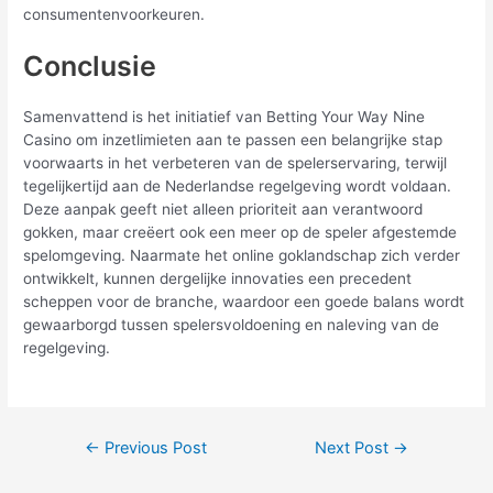
consumentenvoorkeuren.
Conclusie
Samenvattend is het initiatief van Betting Your Way Nine
Casino om inzetlimieten aan te passen een belangrijke stap
voorwaarts in het verbeteren van de spelerservaring, terwijl
tegelijkertijd aan de Nederlandse regelgeving wordt voldaan.
Deze aanpak geeft niet alleen prioriteit aan verantwoord
gokken, maar creëert ook een meer op de speler afgestemde
spelomgeving. Naarmate het online goklandschap zich verder
ontwikkelt, kunnen dergelijke innovaties een precedent
scheppen voor de branche, waardoor een goede balans wordt
gewaarborgd tussen spelersvoldoening en naleving van de
regelgeving.
←
Previous Post
Next Post
→