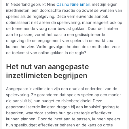
In Nederland gebruikt Nine
Casino Nine Email
, met zijn eigen
inzetlimieten, een doordachte reactie op zowel de wensen van
spelers als de regelgeving. Deze vernieuwende aanpak
optimaliseert niet alleen de spelervaring, maar reageert ook op
de toenemende vraag naar bewust gokken. Door de limieten
aan te passen, vormt het casino een gedisciplineerde
omgeving die de engagement van spelers in de markt zou
kunnen herzien. Welke gevolgen hebben deze methoden voor
de toekomst van online gokken in de regio?
Het nut van aangepaste
inzetlimieten begrijpen
Aangepaste inzetlimieten zijn een cruciaal onderdeel van de
spelervaring. Ze garanderen dat spelers spelen op een manier
die aansluit bij hun budget en risicobereidheid. Deze
gepersonaliseerde limieten dragen bij aan impulsief gedrag te
beperken, waardoor spelers hun gokstrategie effectiever
kunnen plannen. Door de inzet aan te passen, kunnen spelers
hun speelbudget effectiever beheren en de kans op grote