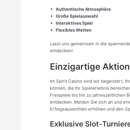
Authentische Atmosphäre
Große Spielauswahl
Interaktives Spiel
Flexibles Wetten
Lasst uns gemeinsam in die spannende
entdecken!
Einzigartige Aktio
Im Spirit Casino sind wir begeistert, I
können, die Ihr Spielerlebnis bereiche
Freispiele bis hin zu jahreszeitlichen
entdecken. Melden Sie sich an und erle
Erfolgsaussichten erhöhen und den Sp
Exklusive Slot-Turnier