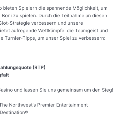
no bieten Spielern die spannende Möglichkeit, um
Boni zu spielen. Durch die Teilnahme an diesen
Slot-Strategie verbessern und unsere
ietet aufregende Wettkämpfe, die Teamgeist und
ge Turnier-Tipps, um unser Spiel zu verbessern:
zahlungsquote (RTP)
falt
 Casino und lassen Sie uns gemeinsam um den Sieg!