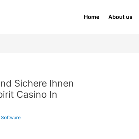
Home
About us
nd Sichere Ihnen
irit Casino In
y
Software