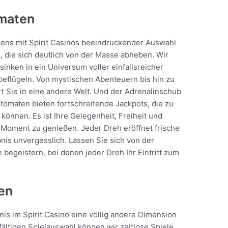
omaten
lens mit Spirit Casinos beeindruckender Auswahl
 die sich deutlich von der Masse abheben. Wir
rsinken in ein Universum voller einfallsreicher
beflügeln. Von mystischen Abenteuern bis hin zu
rt Sie in eine andere Welt. Und der Adrenalinschub
automaten bieten fortschreitende Jackpots, die zu
nnen. Es ist Ihre Gelegenheit, Freiheit und
 Moment zu genießen. Jeder Dreh eröffnet frische
nis unvergesslich. Lassen Sie sich von der
begeistern, bei denen jeder Dreh Ihr Eintritt zum
en
is im Spirit Casino eine völlig andere Dimension
fältigen Spielauswahl können wir zeitlose Spiele