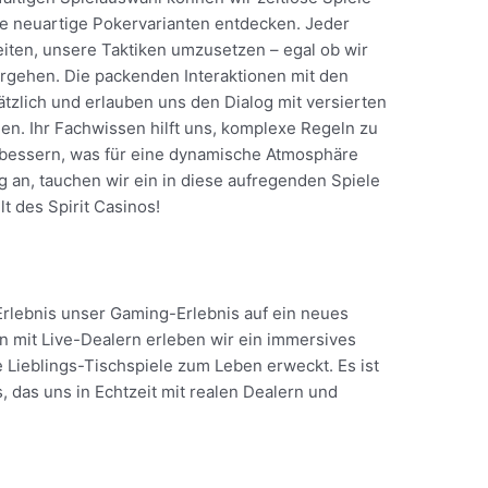
ie neuartige Pokervarianten entdecken. Jeder
eiten, unsere Taktiken umzusetzen – egal ob wir
orgehen. Die packenden Interaktionen mit den
tzlich und erlauben uns den Dialog mit versierten
nen. Ihr Fachwissen hilft uns, komplexe Regeln zu
bessern, was für eine dynamische Atmosphäre
 an, tauchen wir ein in diese aufregenden Spiele
t des Spirit Casinos!
-Erlebnis unser Gaming-Erlebnis auf ein neues
on mit Live-Dealern erleben wir ein immersives
e Lieblings-Tischspiele zum Leben erweckt. Es ist
s, das uns in Echtzeit mit realen Dealern und