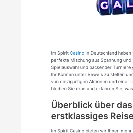
Im Spirit
Casino
in Deutschland haben w
perfekte Mischung aus Spannung und G
Spielauswahl und packender Turniere 
Ihr Können unter Beweis zu stellen 
von einzigartigen Aktionen und einer 
bleiben Sie dran und erfahren Sie, wa
Überblick über das 
erstklassiges Reise
Im Spirit Casino bieten wir Ihnen mehr 