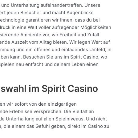
 und Unterhaltung aufeinandertreffen. Unsere
ert jeden Besucher und macht Augenblicke
echnologie garantieren wir Ihnen, dass du bei
uck in eine Welt voller aufregender Möglichkeiten
isierende Ambiente vor, wo Freiheit und Zufall
ende Auszeit vom Alltag bieten. Wir legen Wert auf
timmung und ein offenes und einladendes Umfeld, in
ben kann. Besuchen Sie uns im Spirit Casino, wo
Spielen neu entfacht und deinem Leben einen
wahl im Spirit Casino
en wir sofort von den einzigartigen
nde Erlebnisse versprechen. Die Vielfalt an
e Unterhaltung auf allen Spielniveaus. Und nicht
, die einem das Gefühl geben, direkt im Casino zu