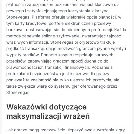
płatności i zabezpieczeń bezpieczeństwa jest kluczowe dla
pewnego i satysfakcjonującego korzystania z kasyna
Stonevegas. Platforma oferuje wielorakie opcje płatności, w
tym karty kredytowe, portfele elektroniczne i przelewy
bankowe, dostosowując się do odmiennych preferencji. Każda
metoda zapewnia solidne szyfrowanie, gwarantując tajność
wrażliwych informacji. Stonevegas priorytetowo traktuje
prędkość transakcji, dając możliwość graczom płynne wpłaty i
wypłaty środków. Ponadto kasyno respektuje surowych
przepisów, zapewniając graczom spokój ducha co do
prawomocności ich transakcji finansowych. Poznanie z
protokołami bezpieczeństwa jest kluczowe dla graczy,
ponieważ ta znajomość nie tylko ulepsza ich przeżycia, ale
także zwiększa wiarę do systemu gier oferowanego przez
Stonevegas.
Wskazówki dotyczące
maksymalizacji wrażeń
Jak gracze mogą rzeczywiście ulepszyć swoje wrażenia z gry