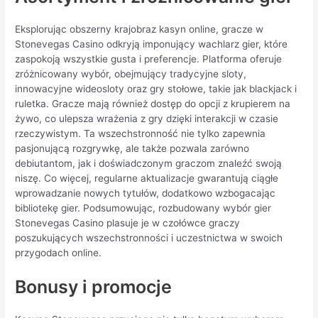
Eksplorując obszerny krajobraz kasyn online, gracze w
Stonevegas Casino odkryją imponujący wachlarz gier, które
zaspokoją wszystkie gusta i preferencje. Platforma oferuje
zróżnicowany wybór, obejmujący tradycyjne sloty,
innowacyjne wideosloty oraz gry stołowe, takie jak blackjack i
ruletka. Gracze mają również dostęp do opcji z krupierem na
żywo, co ulepsza wrażenia z gry dzięki interakcji w czasie
rzeczywistym. Ta wszechstronność nie tylko zapewnia
pasjonującą rozgrywkę, ale także pozwala zarówno
debiutantom, jak i doświadczonym graczom znaleźć swoją
niszę. Co więcej, regularne aktualizacje gwarantują ciągłe
wprowadzanie nowych tytułów, dodatkowo wzbogacając
bibliotekę gier. Podsumowując, rozbudowany wybór gier
Stonevegas Casino plasuje je w czołówce graczy
poszukujących wszechstronności i uczestnictwa w swoich
przygodach online.
Bonusy i promocje