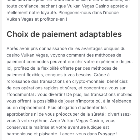
toute confiance, sachant que Vulkan Vegas Casino apprécie
réellement notre loyauté. Plongeons-nous dans l’monde
Vulkan Vegas et profitons-en !
Choix de paiement adaptables
Après avoir pris connaissance de les avantages uniques du
casino Vulkan Vegas, voyons comment des méthodes de
paiement commodes peuvent enrichir votre expérience de jeu.
Ici, profitez de la flexibilité offerte par des méthodes de
paiement flexibles, conçues à vos besoins. Grâce à
l’croissance des transactions en crypto-monnaie, bénéficiez
de des opérations rapides et sûres, et concentrez-vous sur
l’fondamental : vous divertir ! De plus, les transactions mobiles
vous offrent la possibilité de jouer n’importe où, à la résidence
ou en déplacement. Plus obligation d’patienter les
approbations ni de vous préoccuper de la sûreté : divertissez-
vous à votre rythme. Avec Vulkan Vegas Casino, vous
conservez la maîtrise et votre aventure ludique est
harmonieuse et plaisante. Lancez-vous dans l’voyage !