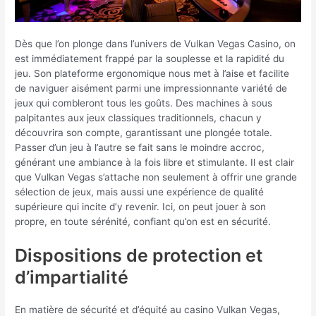
Dès que l’on plonge dans l’univers de Vulkan Vegas Casino, on
est immédiatement frappé par la souplesse et la rapidité du
jeu. Son plateforme ergonomique nous met à l’aise et facilite
de naviguer aisément parmi une impressionnante variété de
jeux qui combleront tous les goûts. Des machines à sous
palpitantes aux jeux classiques traditionnels, chacun y
découvrira son compte, garantissant une plongée totale.
Passer d’un jeu à l’autre se fait sans le moindre accroc,
générant une ambiance à la fois libre et stimulante. Il est clair
que Vulkan Vegas s’attache non seulement à offrir une grande
sélection de jeux, mais aussi une expérience de qualité
supérieure qui incite d’y revenir. Ici, on peut jouer à son
propre, en toute sérénité, confiant qu’on est en sécurité.
Dispositions de protection et
d’impartialité
En matière de sécurité et d’équité au casino Vulkan Vegas,