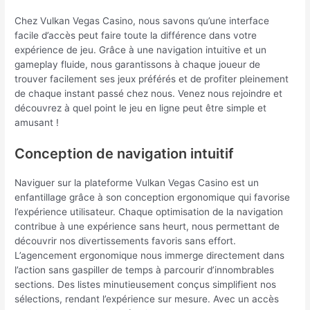
Chez Vulkan Vegas Casino, nous savons qu’une interface
facile d’accès peut faire toute la différence dans votre
expérience de jeu. Grâce à une navigation intuitive et un
gameplay fluide, nous garantissons à chaque joueur de
trouver facilement ses jeux préférés et de profiter pleinement
de chaque instant passé chez nous. Venez nous rejoindre et
découvrez à quel point le jeu en ligne peut être simple et
amusant !
Conception de navigation intuitif
Naviguer sur la plateforme Vulkan Vegas Casino est un
enfantillage grâce à son conception ergonomique qui favorise
l’expérience utilisateur. Chaque optimisation de la navigation
contribue à une expérience sans heurt, nous permettant de
découvrir nos divertissements favoris sans effort.
L’agencement ergonomique nous immerge directement dans
l’action sans gaspiller de temps à parcourir d’innombrables
sections. Des listes minutieusement conçus simplifient nos
sélections, rendant l’expérience sur mesure. Avec un accès