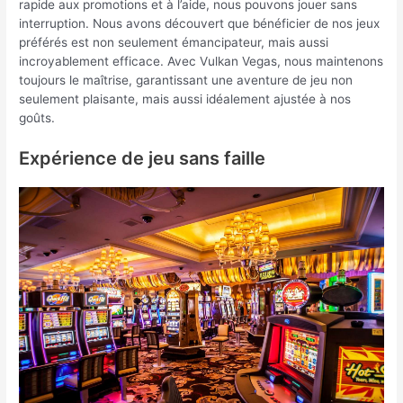
rapide aux promotions et à l’aide, nous pouvons jouer sans
interruption. Nous avons découvert que bénéficier de nos jeux
préférés est non seulement émancipateur, mais aussi
incroyablement efficace. Avec Vulkan Vegas, nous maintenons
toujours le maîtrise, garantissant une aventure de jeu non
seulement plaisante, mais aussi idéalement ajustée à nos
goûts.
Expérience de jeu sans faille