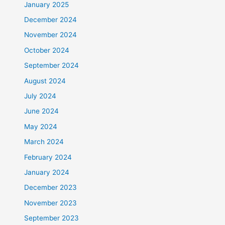
January 2025
December 2024
November 2024
October 2024
September 2024
August 2024
July 2024
June 2024
May 2024
March 2024
February 2024
January 2024
December 2023
November 2023
September 2023