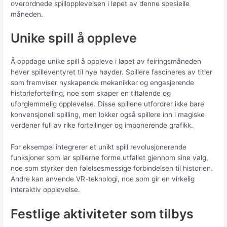
overordnede spillopplevelsen i løpet av denne spesielle
måneden.
Unike spill å oppleve
Å oppdage unike spill å oppleve i løpet av feiringsmåneden
hever spilleventyret til nye høyder. Spillere fascineres av titler
som fremviser nyskapende mekanikker og engasjerende
historiefortelling, noe som skaper en tiltalende og
uforglemmelig opplevelse. Disse spillene utfordrer ikke bare
konvensjonell spilling, men lokker også spillere inn i magiske
verdener full av rike fortellinger og imponerende grafikk.
For eksempel integrerer et unikt spill revolusjonerende
funksjoner som lar spillerne forme utfallet gjennom sine valg,
noe som styrker den følelsesmessige forbindelsen til historien.
Andre kan anvende VR-teknologi, noe som gir en virkelig
interaktiv opplevelse.
Festlige aktiviteter som tilbys