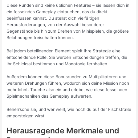
Diese Runden sind keine üblichen Features – sie lassen dich in
ein fesselndes Gameplay eintauchen, das du direkt
beeinflussen kannst. Du stellst dich vielfältigen
Herausforderungen, von der Auswahl besonderer
Gegenstände bis hin zum Drehen von Minispielen, die größere
Belohnungen freischalten können.
Bei jedem beteiligenden Element spielt Ihre Strategie eine
entscheidende Rolle. Sie werden Entscheidungen treffen, die
Ihr Schicksal bestimmen und Monotonie fernhalten.
Außerdem können diese Bonusrunden zu Multiplikatoren und
weiteren Drehungen führen, wodurch sich deine Mission noch
mehr lohnt. Tauche also ein und erlebe, wie diese fesselnden
Spielmechaniken das Gameplay aufwerten.
Beherrsche sie, und wer weiß, wie hoch du auf der Fischstraße
emporsteigen wirst!
Herausragende Merkmale und