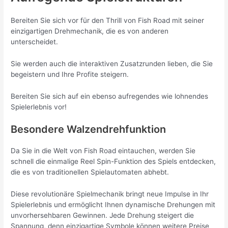
Bereiten Sie sich vor für den Thrill von Fish Road mit seiner
einzigartigen Drehmechanik, die es von anderen
unterscheidet.
Sie werden auch die interaktiven Zusatzrunden lieben, die Sie
begeistern und Ihre Profite steigern.
Bereiten Sie sich auf ein ebenso aufregendes wie lohnendes
Spielerlebnis vor!
Besondere Walzendrehfunktion
Da Sie in die Welt von Fish Road eintauchen, werden Sie
schnell die einmalige Reel Spin-Funktion des Spiels entdecken,
die es von traditionellen Spielautomaten abhebt.
Diese revolutionäre Spielmechanik bringt neue Impulse in Ihr
Spielerlebnis und ermöglicht Ihnen dynamische Drehungen mit
unvorhersehbaren Gewinnen. Jede Drehung steigert die
Spannung, denn einzigartige Symbole können weitere Preise