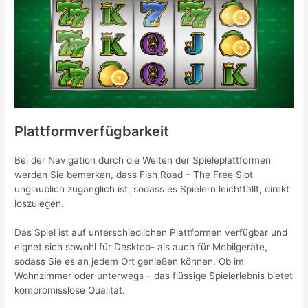
Plattformverfügbarkeit
Bei der Navigation durch die Weiten der Spieleplattformen
werden Sie bemerken, dass Fish Road – The Free Slot
unglaublich zugänglich ist, sodass es Spielern leichtfällt, direkt
loszulegen.
Das Spiel ist auf unterschiedlichen Plattformen verfügbar und
eignet sich sowohl für Desktop- als auch für Mobilgeräte,
sodass Sie es an jedem Ort genießen können. Ob im
Wohnzimmer oder unterwegs – das flüssige Spielerlebnis bietet
kompromisslose Qualität.