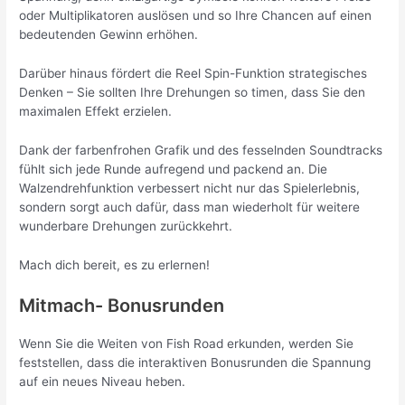
oder Multiplikatoren auslösen und so Ihre Chancen auf einen
bedeutenden Gewinn erhöhen.
Darüber hinaus fördert die Reel Spin-Funktion strategisches
Denken – Sie sollten Ihre Drehungen so timen, dass Sie den
maximalen Effekt erzielen.
Dank der farbenfrohen Grafik und des fesselnden Soundtracks
fühlt sich jede Runde aufregend und packend an. Die
Walzendrehfunktion verbessert nicht nur das Spielerlebnis,
sondern sorgt auch dafür, dass man wiederholt für weitere
wunderbare Drehungen zurückkehrt.
Mach dich bereit, es zu erlernen!
Mitmach- Bonusrunden
Wenn Sie die Weiten von Fish Road erkunden, werden Sie
feststellen, dass die interaktiven Bonusrunden die Spannung
auf ein neues Niveau heben.