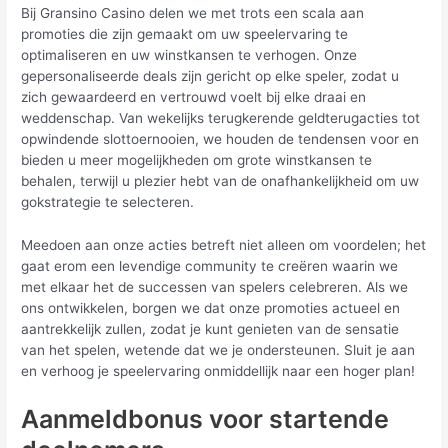
Bij Gransino Casino delen we met trots een scala aan
promoties die zijn gemaakt om uw speelervaring te
optimaliseren en uw winstkansen te verhogen. Onze
gepersonaliseerde deals zijn gericht op elke speler, zodat u
zich gewaardeerd en vertrouwd voelt bij elke draai en
weddenschap. Van wekelijks terugkerende geldterugacties tot
opwindende slottoernooien, we houden de tendensen voor en
bieden u meer mogelijkheden om grote winstkansen te
behalen, terwijl u plezier hebt van de onafhankelijkheid om uw
gokstrategie te selecteren.
Meedoen aan onze acties betreft niet alleen om voordelen; het
gaat erom een levendige community te creëren waarin we
met elkaar het de successen van spelers celebreren. Als we
ons ontwikkelen, borgen we dat onze promoties actueel en
aantrekkelijk zullen, zodat je kunt genieten van de sensatie
van het spelen, wetende dat we je ondersteunen. Sluit je aan
en verhoog je speelervaring onmiddellijk naar een hoger plan!
Aanmeldbonus voor startende