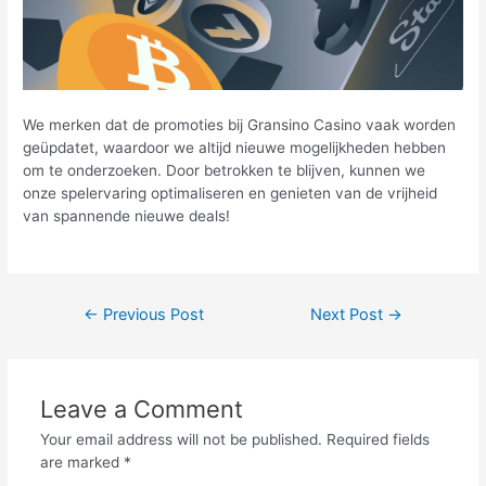
We merken dat de promoties bij Gransino Casino vaak worden
geüpdatet, waardoor we altijd nieuwe mogelijkheden hebben
om te onderzoeken. Door betrokken te blijven, kunnen we
onze spelervaring optimaliseren en genieten van de vrijheid
van spannende nieuwe deals!
←
Previous Post
Next Post
→
Leave a Comment
Your email address will not be published.
Required fields
are marked
*