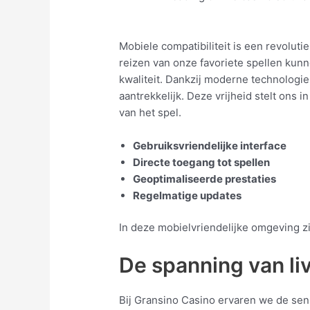
Mobiele compatibiliteit is een revoluti
reizen van onze favoriete spellen kun
kwaliteit. Dankzij moderne technologi
aantrekkelijk. Deze vrijheid stelt ons 
van het spel.
Gebruiksvriendelijke interface
Directe toegang tot spellen
Geoptimaliseerde prestaties
Regelmatige updates
In deze mobielvriendelijke omgeving z
De spanning van li
Bij Gransino Casino ervaren we de sensa