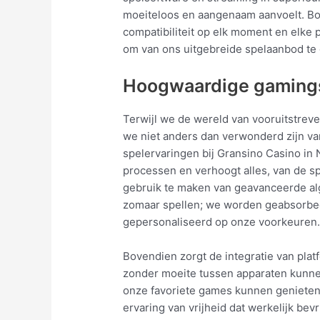
moeiteloos en aangenaam aanvoelt. Bo
compatibiliteit op elk moment en elke p
om van ons uitgebreide spelaanbod te 
Hoogwaardige gamings
Terwijl we de wereld van vooruitstre
we niet anders dan verwonderd zijn v
spelervaringen bij Gransino Casino in 
processen en verhoogt alles, van de s
gebruik te maken van geavanceerde alg
zomaar spellen; we worden geabsorbee
gepersonaliseerd op onze voorkeuren
Bovendien zorgt de integratie van plat
zonder moeite tussen apparaten kunnen 
onze favoriete games kunnen genieten
ervaring van vrijheid dat werkelijk bev