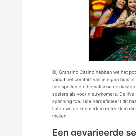
Bij Gransino Casino hebben we het po
vanuit het comfort van je eigen huis i
tafelspellen en thematische gokkasten 
spelers als voor nieuwkomers. De live 
spanning toe. Hoe herdefinieert dit b
Laten we de kenmerken ontdekken die 
maken.
Een gevarieerde se