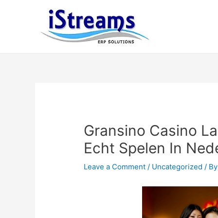
Gransino Casino La
Echt Spelen In Ned
Leave a Comment
/
Uncategorized
/ B