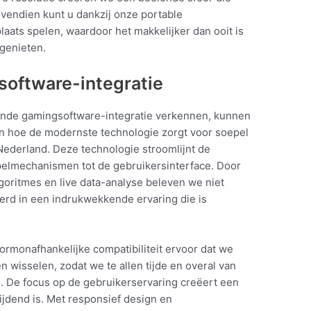
vendien kunt u dankzij onze portable
laats spelen, waardoor het makkelijker dan ooit is
genieten.
oftware-integratie
vende gamingsoftware-integratie verkennen, kunnen
an hoe de modernste technologie zorgt voor soepel
Nederland. Deze technologie stroomlijnt de
pelmechanismen tot de gebruikersinterface. Door
oritmes en live data-analyse beleven we niet
rd in een indrukwekkende ervaring die is
.
formonafhankelijke compatibiliteit ervoor dat we
wisselen, zodat we te allen tijde en overal van
. De focus op de gebruikerservaring creëert een
rijdend is. Met responsief design en