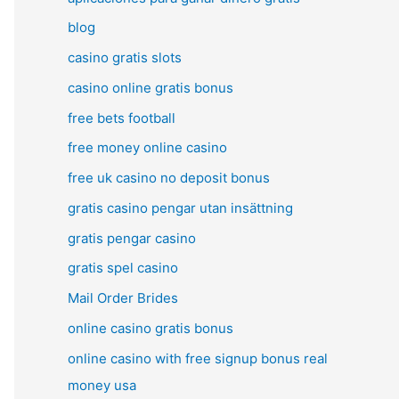
blog
casino gratis slots
casino online gratis bonus
free bets football
free money online casino
free uk casino no deposit bonus
gratis casino pengar utan insättning
gratis pengar casino
gratis spel casino
Mail Order Brides
online casino gratis bonus
online casino with free signup bonus real
money usa