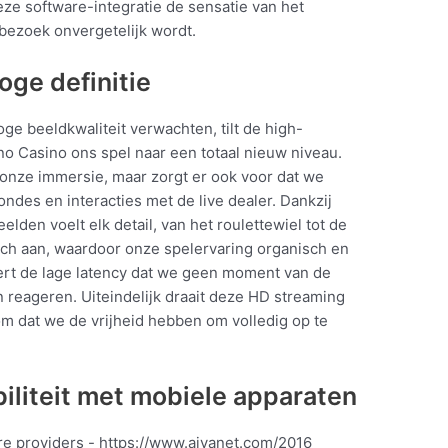
eze software-integratie de sensatie van het
bezoek onvergetelijk wordt.
oge definitie
e beeldkwaliteit verwachten, tilt de high-
ino Casino ons spel naar een totaal nieuw niveau.
 onze immersie, maar zorgt er ook voor dat we
des en interacties met de live dealer. Dankzij
elden voelt elk detail, van het roulettewiel tot de
isch aan, waardoor onze spelervaring organisch en
ert de lage latency dat we geen moment van de
 reageren. Uiteindelijk draait deze HD streaming
om dat we de vrijheid hebben om volledig op te
iliteit met mobiele apparaten