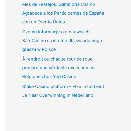
Mes de Festejos: Gambloria Casino
Agradece a los Participantes de España
con un Evento Único
Czemu informacje o dostawcach
SafeCasino są istotne dla świadomego
gracza w Polsce
À l’endroit où chaque tour de roue
procure une véritable excitation en
Belgique chez Yep Casino
Stake Casino platform – Elke Inzet Leidt
Je Naar Overwinning in Nederland