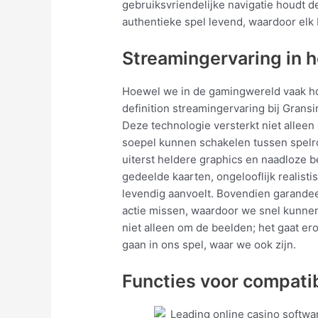
gebruiksvriendelijke navigatie houdt d
authentieke spel levend, waardoor elk 
Streamingervaring in h
Hoewel we in de gamingwereld vaak hog
definition streamingervaring bij Grans
Deze technologie versterkt niet alleen
soepel kunnen schakelen tussen spelron
uiterst heldere graphics en naadloze be
gedeelde kaarten, ongelooflijk realist
levendig aanvoelt. Bovendien garande
actie missen, waardoor we snel kunnen
niet alleen om de beelden; het gaat er
gaan in ons spel, waar we ook zijn.
Functies voor compatib