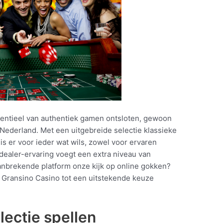
tentieel van authentiek gamen ontsloten, gewoon
n Nederland. Met een uitgebreide selectie klassieke
is er voor ieder wat wils, zowel voor ervaren
dealer-ervaring voegt een extra niveau van
aanbrekende platform onze kijk op online gokken?
Gransino Casino tot een uitstekende keuze
lectie spellen