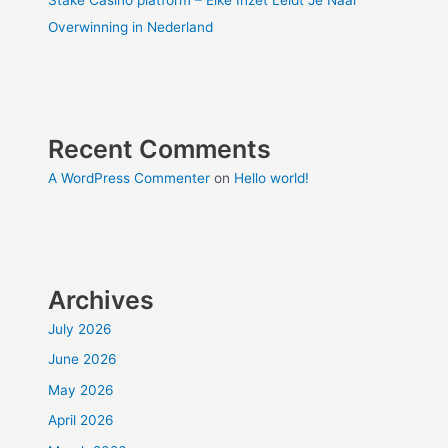
Stake Casino platform – Elke Inzet Leidt Je Naar
Overwinning in Nederland
Recent Comments
A WordPress Commenter
on
Hello world!
Archives
July 2026
June 2026
May 2026
April 2026