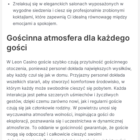
Zrelaksuj się w eleganckich salonach wyposażonych w
wygodne siedzenia i ciesz się profesjonalnie zrobionymi
koktajlami, które zapewnią Ci idealną równowagę między
emocjami a spokojem.
Gościnna atmosfera dla każdego
gości
W Leon Casino goście szybko czują przytulność gościnnego
otoczenia, ponieważ personel dokłada największych wysiłków,
aby każdy czuł się jak w domu. Przyjazny personel dokłada
wszelkich starań, aby stworzyć komfortowe środowisko, w
którym każdy może swobodnie cieszyć się pobytem. Każda
interakcja jest pełna szczerych uśmiechów i życzliwych
gestów, dzięki czemu zarówno nowi, jak i regularni goście
czują się jak członkowie rodziny. W powietrzu unosi się
wyczuwalna atmosfera wolności, inspirująca gości do
eksploracji, poznawania się i uczestnictwa w dynamicznej
atmosferze. To oddanie w gościnność gwarantuje, że goście
mogą się odpocząć i całkowicie cieszyć swoimi