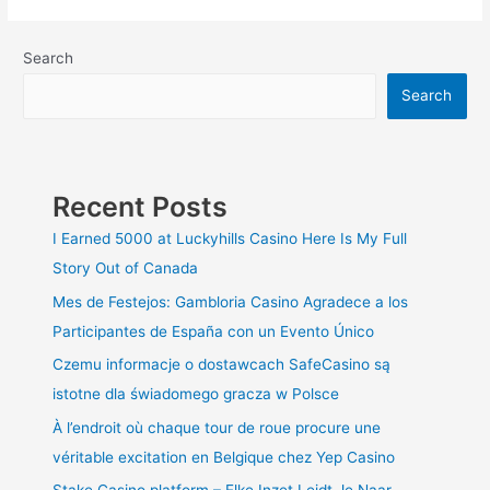
Search
Search
Recent Posts
I Earned 5000 at Luckyhills Casino Here Is My Full
Story Out of Canada
Mes de Festejos: Gambloria Casino Agradece a los
Participantes de España con un Evento Único
Czemu informacje o dostawcach SafeCasino są
istotne dla świadomego gracza w Polsce
À l’endroit où chaque tour de roue procure une
véritable excitation en Belgique chez Yep Casino