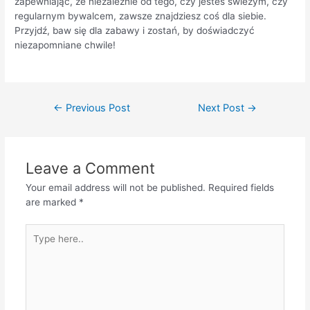
zapewniając, że niezależnie od tego, czy jesteś świeżym, czy
regularnym bywalcem, zawsze znajdziesz coś dla siebie.
Przyjdź, baw się dla zabawy i zostań, by doświadczyć
niezapomniane chwile!
←
Previous Post
Next Post
→
Leave a Comment
Your email address will not be published.
Required fields
are marked
*