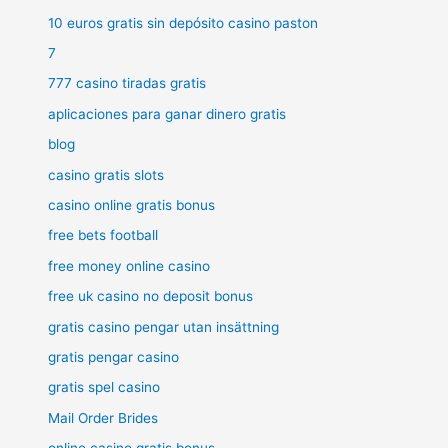
10 euros gratis sin depósito casino paston
7
777 casino tiradas gratis
aplicaciones para ganar dinero gratis
blog
casino gratis slots
casino online gratis bonus
free bets football
free money online casino
free uk casino no deposit bonus
gratis casino pengar utan insättning
gratis pengar casino
gratis spel casino
Mail Order Brides