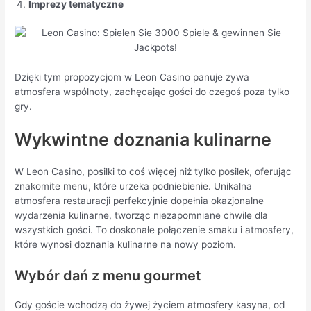
Imprezy tematyczne
Dzięki tym propozycjom w Leon Casino panuje żywa
atmosfera wspólnoty, zachęcając gości do czegoś poza tylko
gry.
Wykwintne doznania kulinarne
W Leon Casino, posiłki to coś więcej niż tylko posiłek, oferując
znakomite menu, które urzeka podniebienie. Unikalna
atmosfera restauracji perfekcyjnie dopełnia okazjonalne
wydarzenia kulinarne, tworząc niezapomniane chwile dla
wszystkich gości. To doskonałe połączenie smaku i atmosfery,
które wynosi doznania kulinarne na nowy poziom.
Wybór dań z menu gourmet
Gdy goście wchodzą do żywej życiem atmosfery kasyna, od