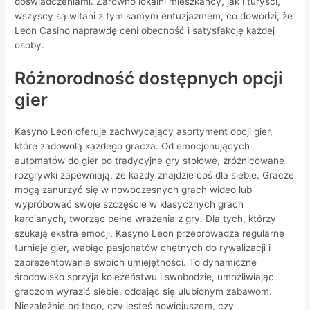
doświadczeniami. Zarówno lokalni mieszkańcy, jak i turyści,
wszyscy są witani z tym samym entuzjazmem, co dowodzi, że
Leon Casino naprawdę ceni obecność i satysfakcję każdej
osoby.
Różnorodność dostępnych opcji
gier
Kasyno Leon oferuje zachwycający asortyment opcji gier,
które zadowolą każdego gracza. Od emocjonujących
automatów do gier po tradycyjne gry stołowe, zróżnicowane
rozgrywki zapewniają, że każdy znajdzie coś dla siebie. Gracze
mogą zanurzyć się w nowoczesnych grach wideo lub
wypróbować swoje szczęście w klasycznych grach
karcianych, tworząc pełne wrażenia z gry. Dla tych, którzy
szukają ekstra emocji, Kasyno Leon przeprowadza regularne
turnieje gier, wabiąc pasjonatów chętnych do rywalizacji i
zaprezentowania swoich umiejętności. To dynamiczne
środowisko sprzyja koleżeństwu i swobodzie, umożliwiając
graczom wyrazić siebie, oddając się ulubionym zabawom.
Niezależnie od tego, czy jesteś nowicjuszem, czy