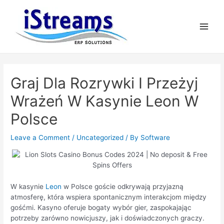
Graj Dla Rozrywki I Przeżyj
Wrażeń W Kasynie Leon W
Polsce
Leave a Comment
/
Uncategorized
/ By
Software
W kasynie
Leon
w Polsce goście odkrywają przyjazną
atmosferę, która wspiera spontanicznym interakcjom między
gośćmi. Kasyno oferuje bogaty wybór gier, zaspokajając
potrzeby zarówno nowicjuszy, jak i doświadczonych graczy.