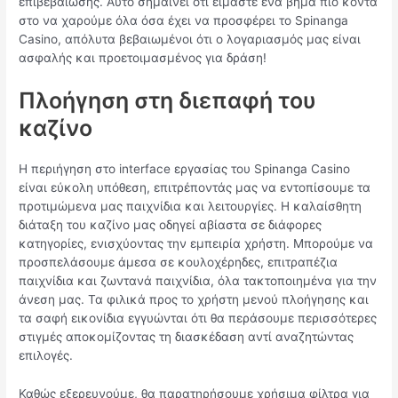
επιβεβαίωσης. Αυτό σημαίνει ότι είμαστε ένα βήμα πιο κοντά
στο να χαρούμε όλα όσα έχει να προσφέρει το Spinanga
Casino, απόλυτα βεβαιωμένοι ότι ο λογαριασμός μας είναι
ασφαλής και προετοιμασμένος για δράση!
Πλοήγηση στη διεπαφή του
καζίνο
Η περιήγηση στο interface εργασίας του Spinanga Casino
είναι εύκολη υπόθεση, επιτρέποντάς μας να εντοπίσουμε τα
προτιμώμενα μας παιχνίδια και λειτουργίες. Η καλαίσθητη
διάταξη του καζίνο μας οδηγεί αβίαστα σε διάφορες
κατηγορίες, ενισχύοντας την εμπειρία χρήστη. Μπορούμε να
προσπελάσουμε άμεσα σε κουλοχέρηδες, επιτραπέζια
παιχνίδια και ζωντανά παιχνίδια, όλα τακτοποιημένα για την
άνεση μας. Τα φιλικά προς το χρήστη μενού πλοήγησης και
τα σαφή εικονίδια εγγυώνται ότι θα περάσουμε περισσότερες
στιγμές αποκομίζοντας τη διασκέδαση αντί αναζητώντας
επιλογές.
Καθώς εξερευνούμε, θα παρατηρήσουμε χρήσιμα φίλτρα για