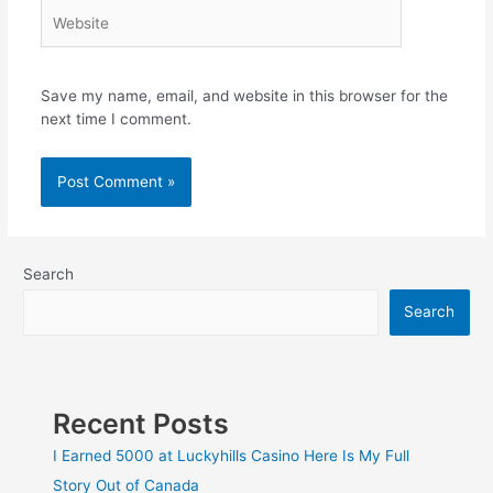
Save my name, email, and website in this browser for the
next time I comment.
Search
Search
Recent Posts
I Earned 5000 at Luckyhills Casino Here Is My Full
Story Out of Canada