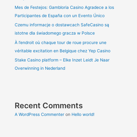
Mes de Festejos: Gambloria Casino Agradece a los
Participantes de España con un Evento Único
Czemu informacje o dostawcach SafeCasino są
istotne dla świadomego gracza w Polsce
À l’endroit où chaque tour de roue procure une
véritable excitation en Belgique chez Yep Casino
Stake Casino platform – Elke Inzet Leidt Je Naar
Overwinning in Nederland
Recent Comments
A WordPress Commenter
on
Hello world!