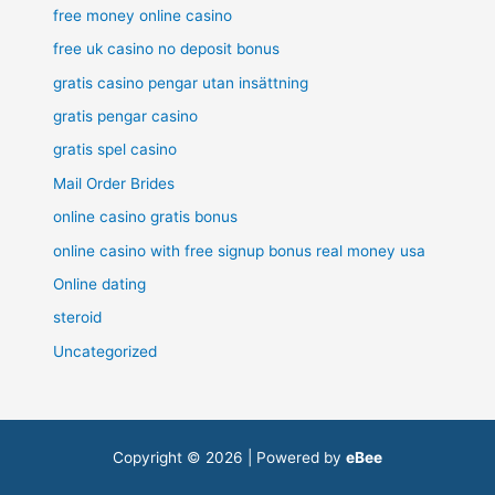
free money online casino
free uk casino no deposit bonus
gratis casino pengar utan insättning
gratis pengar casino
gratis spel casino
Mail Order Brides
online casino gratis bonus
online casino with free signup bonus real money usa
Online dating
steroid
Uncategorized
Copyright © 2026 | Powered by
eBee