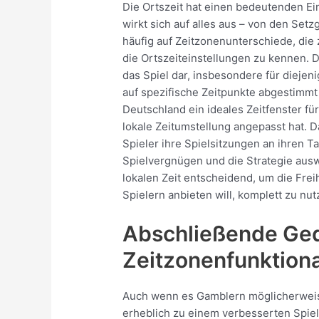
Die Ortszeit hat einen bedeutenden Ei
wirkt sich auf alles aus – von den Setz
häufig auf Zeitzonenunterschiede, die 
die Ortszeiteinstellungen zu kennen. D
das Spiel dar, insbesondere für diejeni
auf spezifische Zeitpunkte abgestimmt 
Deutschland ein ideales Zeitfenster für
lokale Zeitumstellung angepasst hat. 
Spieler ihre Spielsitzungen an ihren T
Spielvergnügen und die Strategie auswi
lokalen Zeit entscheidend, um die Fre
Spielern anbieten will, komplett zu nut
Abschließende Ge
Zeitzonenfunktional
Auch wenn es Gamblern möglicherweise
erheblich zu einem verbesserten Spiele