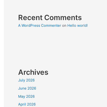
Recent Comments
A WordPress Commenter
on
Hello world!
Archives
July 2026
June 2026
May 2026
April 2026