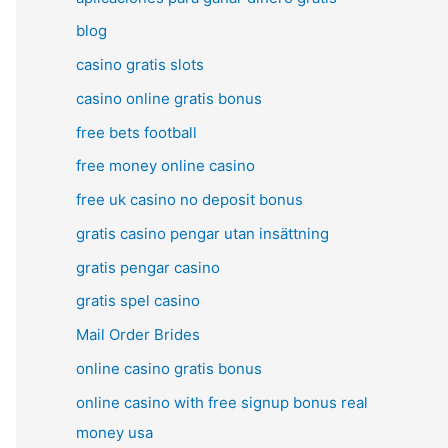
blog
casino gratis slots
casino online gratis bonus
free bets football
free money online casino
free uk casino no deposit bonus
gratis casino pengar utan insättning
gratis pengar casino
gratis spel casino
Mail Order Brides
online casino gratis bonus
online casino with free signup bonus real
money usa