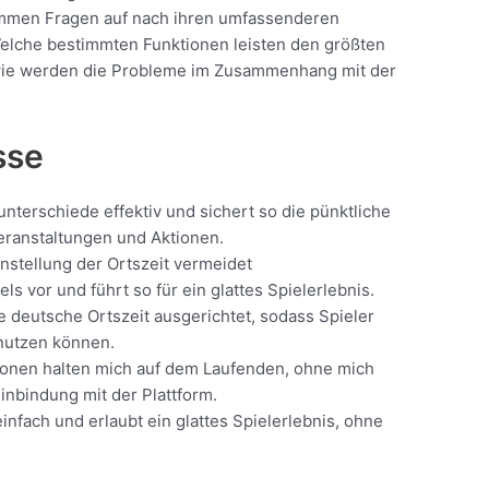
kommen Fragen auf nach ihren umfassenderen
Welche bestimmten Funktionen leisten den größten
 wie werden die Probleme im Zusammenhang mit der
sse
nterschiede effektiv und sichert so die pünktliche
Veranstaltungen und Aktionen.
instellung der Ortszeit vermeidet
s vor und führt so für ein glattes Spielerlebnis.
 deutsche Ortszeit ausgerichtet, sodass Spieler
 nutzen können.
tionen halten mich auf dem Laufenden, ohne mich
inbindung mit der Plattform.
infach und erlaubt ein glattes Spielerlebnis, ohne