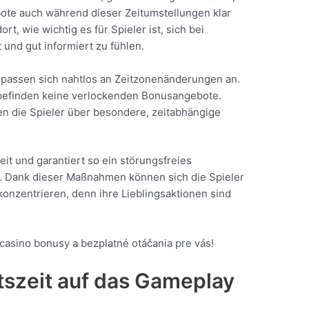
ote auch während dieser Zeitumstellungen klar
t, wie wichtig es für Spieler ist, sich bei
 und gut informiert zu fühlen.
 passen sich nahtlos an Zeitzonenänderungen an.
 befinden keine verlockenden Bonusangebote.
en die Spieler über besondere, zeitabhängige
eit und garantiert so ein störungsfreies
. Dank dieser Maßnahmen können sich die Spieler
konzentrieren, denn ihre Lieblingsaktionen sind
rtszeit auf das Gameplay