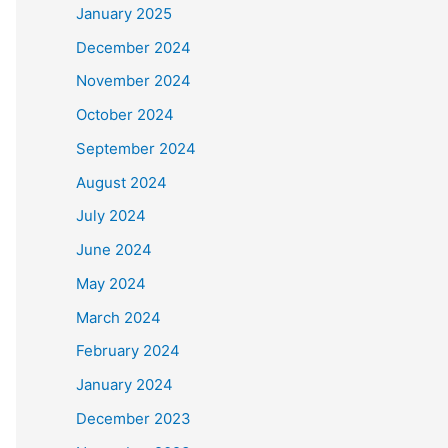
January 2025
December 2024
November 2024
October 2024
September 2024
August 2024
July 2024
June 2024
May 2024
March 2024
February 2024
January 2024
December 2023