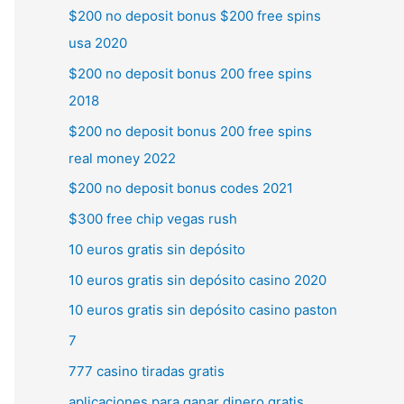
$200 no deposit bonus $200 free spins
usa 2020
$200 no deposit bonus 200 free spins
2018
$200 no deposit bonus 200 free spins
real money 2022
$200 no deposit bonus codes 2021
$300 free chip vegas rush
10 euros gratis sin depósito
10 euros gratis sin depósito casino 2020
10 euros gratis sin depósito casino paston
7
777 casino tiradas gratis
aplicaciones para ganar dinero gratis