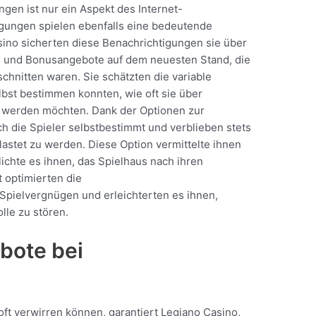
gen ist nur ein Aspekt des Internet-
igungen spielen ebenfalls eine bedeutende
sino sicherten diese Benachrichtigungen sie über
en und Bonusangebote auf dem neuesten Stand, die
chnitten waren. Sie schätzten die variable
lbst bestimmen konnten, wie oft sie über
t werden möchten. Dank der Optionen zur
ich die Spieler selbstbestimmt und verblieben stets
lastet zu werden. Diese Option vermittelte ihnen
ichte es ihnen, das Spielhaus nach ihren
 optimierten die
Spielvergnügen und erleichterten es ihnen,
lle zu stören.
bote bei
ft verwirren können, garantiert Legiano Casino,