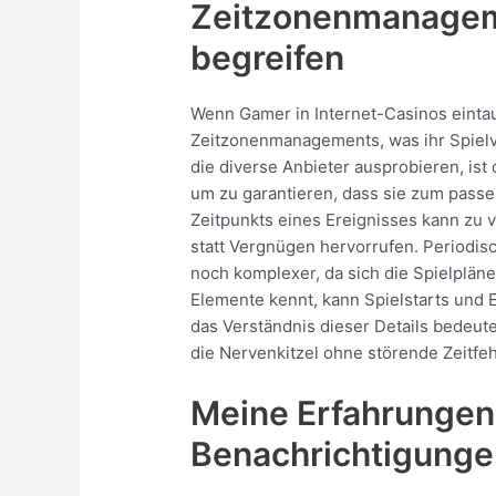
Zeitzonenmanageme
begreifen
Wenn Gamer in Internet-Casinos einta
Zeitzonenmanagements, was ihr Spielve
die diverse Anbieter ausprobieren, ist
um zu garantieren, dass sie zum passe
Zeitpunkts eines Ereignisses kann zu 
statt Vergnügen hervorrufen. Period
noch komplexer, da sich die Spielplän
Elemente kennt, kann Spielstarts und E
das Verständnis dieser Details bedeute
die Nervenkitzel ohne störende Zeitfeh
Meine Erfahrungen 
Benachrichtigunge