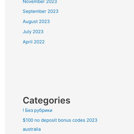
November 2023
September 2023
August 2023
July 2023
April 2022
Categories
! Без рубрики
$100 no deposit bonus codes 2023
australia