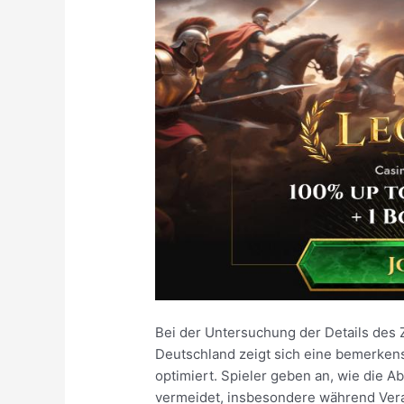
Bei der Untersuchung der Details de
Deutschland zeigt sich eine bemerkens
optimiert. Spieler geben an, wie die 
vermeidet, insbesondere während Ver