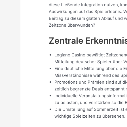
diese fließende Integration nutzen, 
Auswirkungen auf das Spielerlebnis. 
Beitrag zu diesem glatten Ablauf und
Zeitzone überwunden?
Zentrale Erkenntni
Legiano Casino bewältigt Zeitzonenu
Mitteilung deutscher Spieler über 
Eine deutliche Mitteilung über die E
Missverständnisse während des Spiel
Promotions und Prämien sind auf die
zeitlich begrenzte Deals entspannt
Individuelle Veranstaltungsinforma
zu belasten, und verstärken so die E
Die Umstellung auf Sommerzeit ist e
wichtige Spielzeiten zu übersehen.