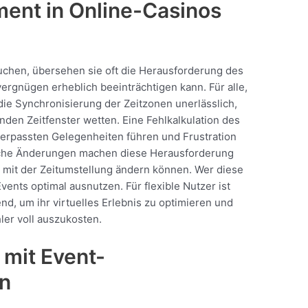
nt in Online-Casinos
uchen, übersehen sie oft die Herausforderung des
rgnügen erheblich beeinträchtigen kann. Für alle,
 die Synchronisierung der Zeitzonen unerlässlich,
nden Zeitfenster wetten. Eine Fehlkalkulation des
verpassten Gelegenheiten führen und Frustration
ische Änderungen machen diese Herausforderung
e mit der Zeitumstellung ändern können. Wer diese
vents optimal ausnutzen. Für flexible Nutzer ist
nd, um ihr virtuelles Erlebnis zu optimieren und
ler voll auszukosten.
mit Event-
n