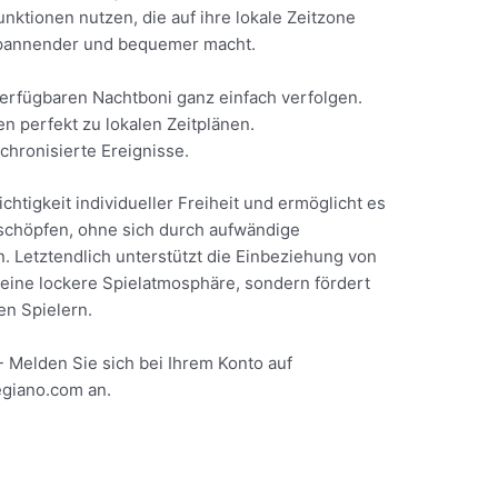
ktionen nutzen, die auf ihre lokale Zeitzone
 spannender und bequemer macht.
verfügbaren Nachtboni ganz einfach verfolgen.
n perfekt zu lokalen Zeitplänen.
chronisierte Ereignisse.
chtigkeit individueller Freiheit und ermöglicht es
zuschöpfen, ohne sich durch aufwändige
 Letztendlich unterstützt die Einbeziehung von
 eine lockere Spielatmosphäre, sondern fördert
en Spielern.