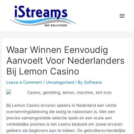
Waar Winnen Eenvoudig
Aanvoelt Voor Nederlanders
Bij Lemon Casino
Leave a Comment
/
Uncategorized
/ By
Software
Bij Lemon Casino ervaren spelers in Nederland een vlotte
overwinningsbeleving die lastig te nabootsen is. Met een
precies samengestelde selectie spels en een scala aan
verleidelijke premies is het casino bedoeld om zowel ervaren
gokkers als beginners aan te lokken. De gebruikersvriendelijke