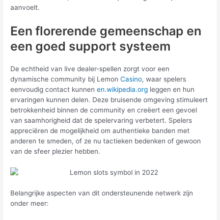
aanvoelt.
Een florerende gemeenschap en
een goed support systeem
De echtheid van live dealer-spellen zorgt voor een
dynamische community bij Lemon
Casino
, waar spelers
eenvoudig contact kunnen
en.wikipedia.org
leggen en hun
ervaringen kunnen delen. Deze bruisende omgeving stimuleert
betrokkenheid binnen de community en creëert een gevoel
van saamhorigheid dat de spelervaring verbetert. Spelers
appreciëren de mogelijkheid om authentieke banden met
anderen te smeden, of ze nu tactieken bedenken of gewoon
van de sfeer plezier hebben.
Belangrijke aspecten van dit ondersteunende netwerk zijn
onder meer: