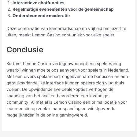
Interactieve chatfuncties
Regelmatige evenementen voor de gemeenschap
Ondersteunende moderatie
Deze combinatie van kameraadschap en vrijheid om jezelf te
uiten, maakt Lemon Casino echt uniek voor elke speler.
Conclusie
Kortom, Lemon Casino vertegenwoordigt een spelervaring
waarbij winnen moeiteloos aanvoelt voor spelers in Nederland.
Met een divers spelaanbod, ongeëvenaarde bonussen en een
gebruiksvriendelijke interface kunnen spelers zich vlug thuis
voelen. De opwindende live dealer-opties verhogen de
spanning van het spel en bevorderen een levendige
community. Al met al is Lemon Casino een prima locatie voor
iedereen die op zoek is naar spanning en winstgevende
mogelijkheden in de online gamingwereld.