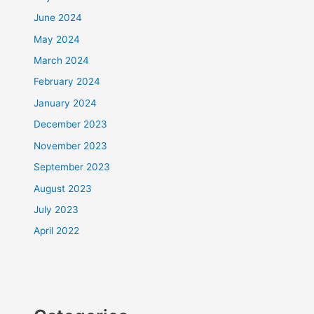
June 2024
May 2024
March 2024
February 2024
January 2024
December 2023
November 2023
September 2023
August 2023
July 2023
April 2022