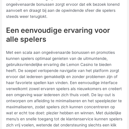
ongeëvenaarde bonussen zorgt ervoor dat elk bezoek lonend
aanvoelt en draagt bij aan de opwindende sfeer die spelers
steeds weer teruglokt.
Een eenvoudige ervaring voor
alle spelers
Met een scala aan ongeëvenaarde bonussen en promoties
kunnen spelers optimaal genieten van de uitmuntende,
gebruiksvriendelijke ervaring die Lemon Casino te bieden
heeft. De soepel verlopende navigatie van het platform zorgt
ervoor dat iedereen gemakkelijk en zonder problemen zijn of
haar favoriete spellen kan vinden. Een eenvoudige interface
verwelkomt zowel ervaren spelers als nieuwkomers en creëert
een omgeving waar iedereen zich thuis voelt. De lay-out is
ontworpen om afleiding te minimaliseren en het speelplezier te
maximaliseren, zodat spelers zich kunnen concentreren op
wat er echt toe doet: plezier hebben en winnen. Met duidelijke
menu’s en snelle toegang tot de klantenservice kunnen spelers
zich vrij voelen, wetende dat ondersteuning slechts een klik