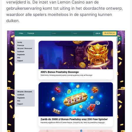
verwijderd is. De inzet van Lemon Casino aan de
gebruikerservaring komt tot uiting in het doordachte ontwerp,
waardoor alle spelers moeiteloos in de spanning kunnen
duiken.