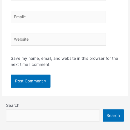
Save my name, email, and website in this browser for the
next time I comment.
Search
Search