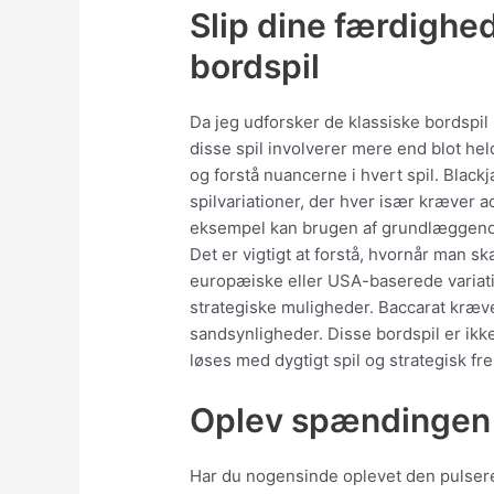
Slip dine færdighed
bordspil
Da jeg udforsker de klassiske bordspil 
disse spil involverer mere end blot he
og forstå nuancerne i hvert spil. Blackj
spilvariationer, der hver især kræver a
eksempel kan brugen af grundlæggende 
Det er vigtigt at forstå, hvornår man ska
europæiske eller USA-baserede variatio
strategiske muligheder. Baccarat kræ
sandsynligheder. Disse bordspil er ikke
løses med dygtigt spil og strategisk f
Oplev spændingen v
Har du nogensinde oplevet den pulsere