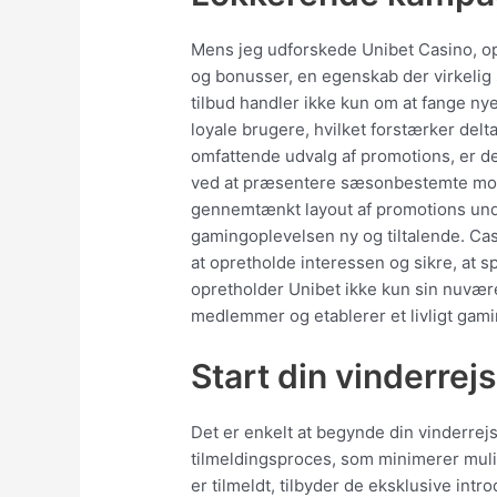
Mens jeg udforskede Unibet Casino, o
og bonusser, en egenskab der virkelig 
tilbud handler ikke kun om at fange ny
loyale brugere, hvilket forstærker delt
omfattende udvalg af promotions, er de
ved at præsentere sæsonbestemte motiv
gennemtænkt layout af promotions und
gamingoplevelsen ny og tiltalende. Casi
at opretholde interessen og sikre, at sp
opretholder Unibet ikke kun sin nuvær
medlemmer og etablerer et livligt gam
Start din vinderrej
Det er enkelt at begynde din vinderre
tilmeldingsproces, som minimerer muli
er tilmeldt, tilbyder de eksklusive intro