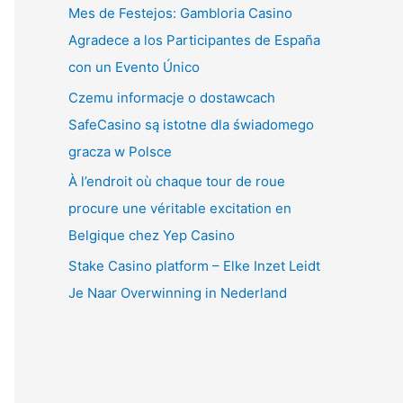
Mes de Festejos: Gambloria Casino
Agradece a los Participantes de España
con un Evento Único
Czemu informacje o dostawcach
SafeCasino są istotne dla świadomego
gracza w Polsce
À l’endroit où chaque tour de roue
procure une véritable excitation en
Belgique chez Yep Casino
Stake Casino platform – Elke Inzet Leidt
Je Naar Overwinning in Nederland