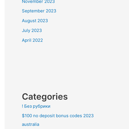
November 2023
September 2023
August 2023
July 2023
April 2022
Categories
! Без рубрики
$100 no deposit bonus codes 2023
australia