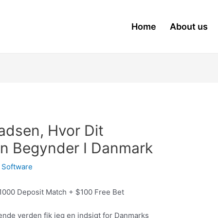
Home
About us
adsen, Hvor Dit
in Begynder I Danmark
y
Software
ende verden fik jeg en indsigt for Danmarks