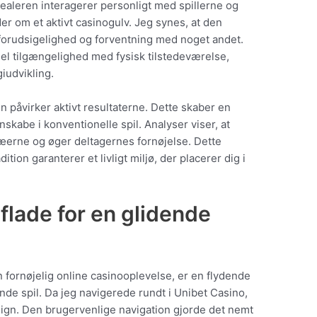
ealeren interagerer personligt med spillerne og
er om et aktivt casinogulv. Jeg synes, at den
uforudsigelighed og forventning med noget andet.
uel tilgængelighed med fysisk tilstedeværelse,
iudvikling.
en påvirker aktivt resultaterne. Dette skaber en
nskabe i konventionelle spil. Analyser viser, at
tæerne og øger deltagernes fornøjelse. Dette
ion garanterer et livligt miljø, der placerer dig i
lade for en glidende
 fornøjelig online casinooplevelse, er en flydende
nde spil. Da jeg navigerede rundt i Unibet Casino,
sign. Den brugervenlige navigation gjorde det nemt