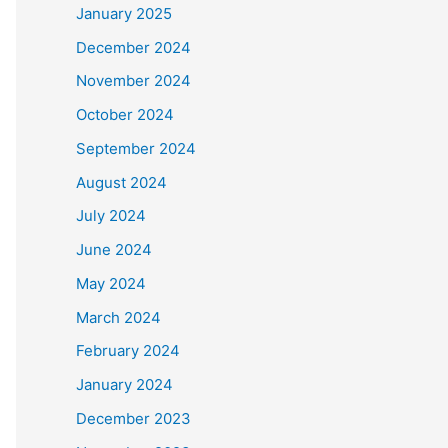
January 2025
December 2024
November 2024
October 2024
September 2024
August 2024
July 2024
June 2024
May 2024
March 2024
February 2024
January 2024
December 2023