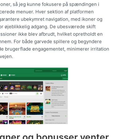
nktioner, så jeg kunne fokusere på spændingen i
icerede menuer. Hver sektion af platformen
garantere ubekymret navigation, med ikoner og
or øjeblikkelig adgang. De ubesværede skift
sioner ikke blev afbrudt, hvilket opretholdt en
nnem. For både garvede spillere og begyndere
e brugerflade engagementet, minimerer irritation
vejen.
ner og bonusser venter