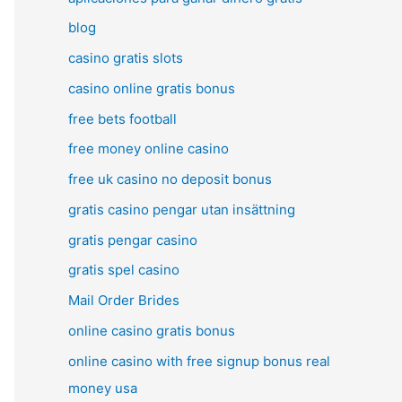
blog
casino gratis slots
casino online gratis bonus
free bets football
free money online casino
free uk casino no deposit bonus
gratis casino pengar utan insättning
gratis pengar casino
gratis spel casino
Mail Order Brides
online casino gratis bonus
online casino with free signup bonus real
money usa