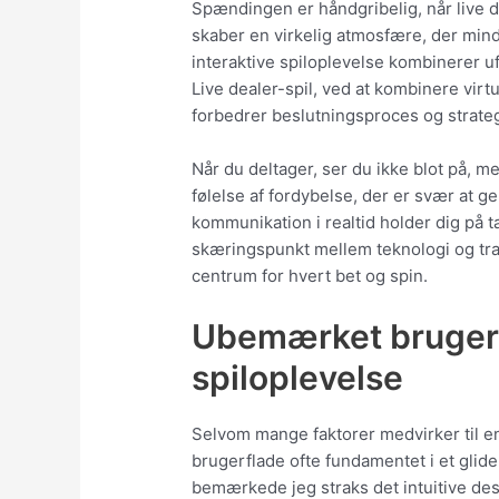
Spændingen er håndgribelig, når live d
skaber en virkelig atmosfære, der mind
interaktive spiloplevelse kombinerer 
Live dealer-spil, ved at kombinere virt
forbedrer beslutningsproces og strateg
Når du deltager, ser du ikke blot på, m
følelse af fordybelse, der er svær at ge
kommunikation i realtid holder dig på 
skæringspunkt mellem teknologi og tradit
centrum for hvert bet og spin.
Ubemærket brugerf
spiloplevelse
Selvom mange faktorer medvirker til en
brugerflade ofte fundamentet i et glide
bemærkede jeg straks det intuitive de