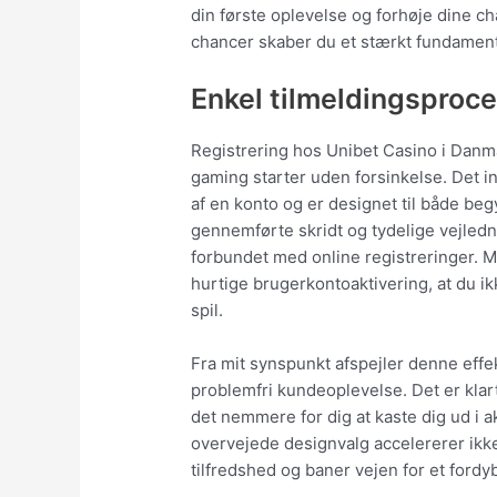
din første oplevelse og forhøje dine ch
chancer skaber du et stærkt fundament
Enkel tilmeldingsproc
Registrering hos Unibet Casino i Danmark
gaming starter uden forsinkelse. Det i
af en konto og er designet til både beg
gennemførte skridt og tydelige vejled
forbundet med online registreringer. M
hurtige brugerkontoaktivering, at du ik
spil.
Fra mit synspunkt afspejler denne effe
problemfri kundeoplevelse. Det er klart
det nemmere for dig at kaste dig ud i 
overvejede designvalg accelererer ik
tilfredshed og baner vejen for et fordy