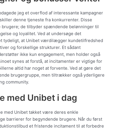
pdagede jeg et overflod af interessante kampagner
skiller denne tjeneste fra konkurrenter. Disse
e brugere; de tilbyder spændende belønninger til
agelse og loyalitet. Ved at undersøge det
t tydeligt, at Unibet værdilægger kundetilfredshed
er og forskellige strukturer. Et sådant
erstøtter ikke kun engagement, men holder også
noet synes at forstå, at incitamenter er vigtige for
illerne altid har noget at forvente. Ved at gøre det
ende brugergruppe, men tiltrækker også yderligere
ing community.
se med Unibet i dag
jse med Unibet takket være deres enkle
ge barrierer for begyndende brugere. Når du først
duktionstilbud et fristende incitament til at forbedre