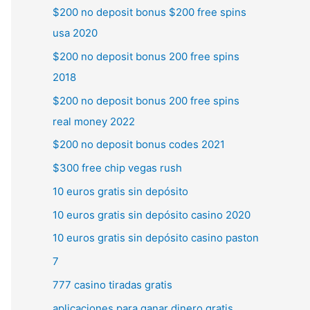
$200 no deposit bonus $200 free spins
usa 2020
$200 no deposit bonus 200 free spins
2018
$200 no deposit bonus 200 free spins
real money 2022
$200 no deposit bonus codes 2021
$300 free chip vegas rush
10 euros gratis sin depósito
10 euros gratis sin depósito casino 2020
10 euros gratis sin depósito casino paston
7
777 casino tiradas gratis
aplicaciones para ganar dinero gratis