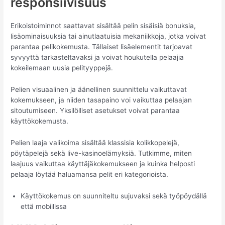
responsiivisuus
Erikoistoiminnot saattavat sisältää pelin sisäisiä bonuksia,
lisäominaisuuksia tai ainutlaatuisia mekaniikkoja, jotka voivat
parantaa pelikokemusta. Tällaiset lisäelementit tarjoavat
syvyyttä tarkasteltavaksi ja voivat houkutella pelaajia
kokeilemaan uusia pelityyppejä.
Pelien visuaalinen ja äänellinen suunnittelu vaikuttavat
kokemukseen, ja niiden tasapaino voi vaikuttaa pelaajan
sitoutumiseen. Yksilölliset asetukset voivat parantaa
käyttökokemusta.
Pelien laaja valikoima sisältää klassisia kolikkopelejä,
pöytäpelejä sekä live-kasinoelämyksiä. Tutkimme, miten
laajuus vaikuttaa käyttäjäkokemukseen ja kuinka helposti
pelaaja löytää haluamansa pelit eri kategorioista.
Käyttökokemus on suunniteltu sujuvaksi sekä työpöydällä
että mobiilissa