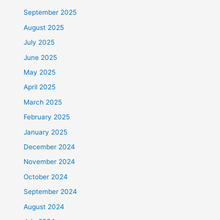
September 2025
August 2025
July 2025
June 2025
May 2025
April 2025
March 2025
February 2025
January 2025
December 2024
November 2024
October 2024
September 2024
August 2024