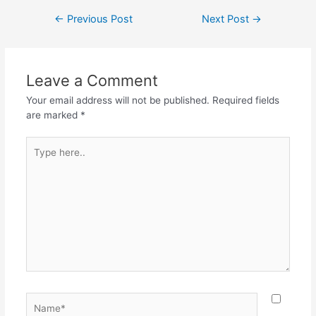
←
Previous Post
Next Post
→
Leave a Comment
Your email address will not be published.
Required fields
are marked
*