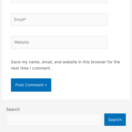
Save my name, email, and website in this browser for the
next time I comment.
Search
Search