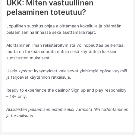
UKK: Miten vastuullinen
pelaaminen toteutuu?
Lopullinen suositus ohjaa aloittamaan kokeilulla ja pitämään
pelaamisen hallinnassa sekä asettamalla rajat.
Aloittaminen ilman rekisteröitymistä voi nopeuttaa pelikertaa,
mutta on tärkeää seurata ehtoja sekä käytäntöjä kaikkien
suositusten mukaisesti.
Usein kysytyt kysymykset valaisevat yleisimpiä epäselvyyksiä
ja tarjoavat käytännön ratkaisuja.
Ready to experience the casino? Sign up and play responsibly
– 18+ only.
Alaikäisten pelaamisen estämiseksi varmista tilin todentaminen
ja turvallisuus.