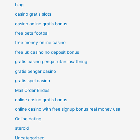
blog
casino gratis slots
casino online gratis bonus
free bets football
free money online casino
free uk casino no deposit bonus
gratis casino pengar utan insättning
gratis pengar casino
gratis spel casino
Mail Order Brides
online casino gratis bonus
online casino with free signup bonus real money usa
Online dating
steroid
Uncategorized