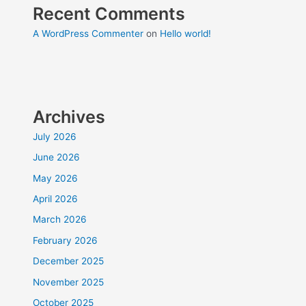
Recent Comments
A WordPress Commenter
on
Hello world!
Archives
July 2026
June 2026
May 2026
April 2026
March 2026
February 2026
December 2025
November 2025
October 2025