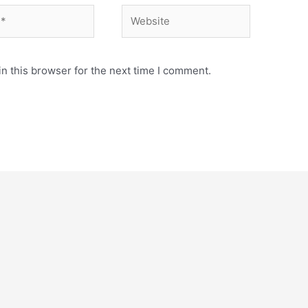
n this browser for the next time I comment.