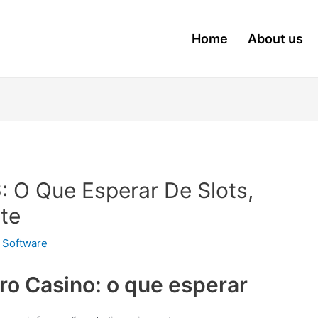
Home
About us
 O Que Esperar De Slots,
te
y
Software
ro Casino: o que esperar