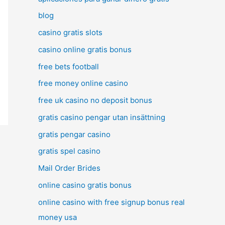
blog
casino gratis slots
casino online gratis bonus
free bets football
free money online casino
free uk casino no deposit bonus
gratis casino pengar utan insättning
gratis pengar casino
gratis spel casino
Mail Order Brides
online casino gratis bonus
online casino with free signup bonus real
money usa