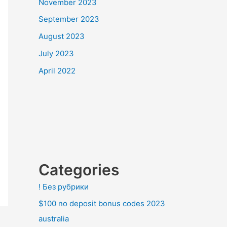
November 2023
September 2023
August 2023
July 2023
April 2022
Categories
! Без рубрики
$100 no deposit bonus codes 2023
australia