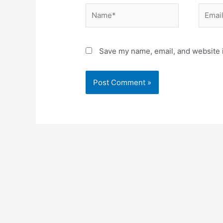
Save my name, email, and website i