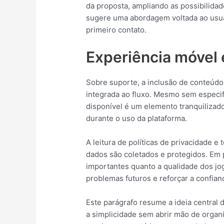
da proposta, ampliando as possibilidad
sugere uma abordagem voltada ao usuár
primeiro contato.
Experiência móvel 
Sobre suporte, a inclusão de conteúdo
integrada ao fluxo. Mesmo sem especif
disponível é um elemento tranquilizad
durante o uso da plataforma.
A leitura de políticas de privacidade 
dados são coletados e protegidos. Em 
importantes quanto a qualidade dos jog
problemas futuros e reforçar a confian
Este parágrafo resume a ideia central 
a simplicidade sem abrir mão de organi