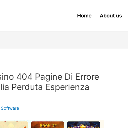
Home
About us
no 404 Pagine Di Errore
talia Perduta Esperienza
y
Software