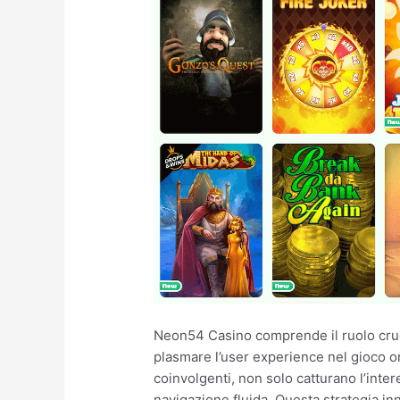
Neon54 Casino comprende il ruolo cruc
plasmare l’user experience nel gioco on
coinvolgenti, non solo catturano l’inte
navigazione fluida. Questa strategia inn