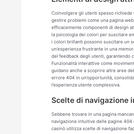
Coinvolgere gli utenti spesso richiede u
gestire problemi come una pagina web
efficacemente componenti di design att
la psicologia dei colori per suscitare 
i colori brillanti possono suscitare un
un’esperienza frustrante in una memorabi
del feedback degli utenti, garantendo ch
Funzionalità interattive come movimenti 
guidano anche a scoprire altre aree del
errore 404 in un’opportunità, consolida
l’esperienza utente complessiva.
Scelte di navigazione i
Sebbene trovare in una pagina mancant
navigazione intuitive delle pagine 404 
casinò utilizza scelte di navigazione fa