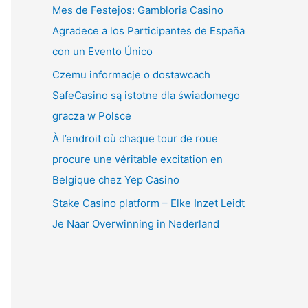
Mes de Festejos: Gambloria Casino
Agradece a los Participantes de España
con un Evento Único
Czemu informacje o dostawcach
SafeCasino są istotne dla świadomego
gracza w Polsce
À l’endroit où chaque tour de roue
procure une véritable excitation en
Belgique chez Yep Casino
Stake Casino platform – Elke Inzet Leidt
Je Naar Overwinning in Nederland