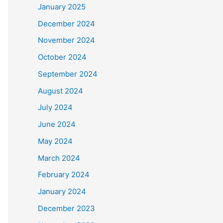
January 2025
December 2024
November 2024
October 2024
September 2024
August 2024
July 2024
June 2024
May 2024
March 2024
February 2024
January 2024
December 2023