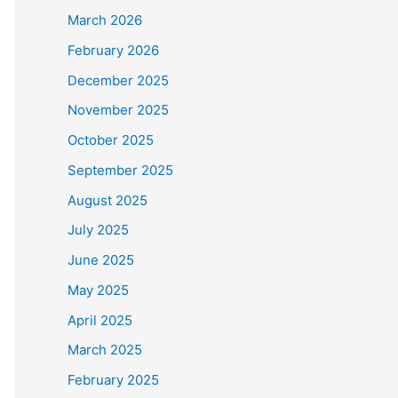
March 2026
February 2026
December 2025
November 2025
October 2025
September 2025
August 2025
July 2025
June 2025
May 2025
April 2025
March 2025
February 2025