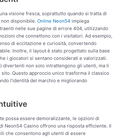
na visione fresca, soprattutto quando si tratta di
 non disponibile.
Online Neon54
impiega
raenti nelle sue pagine di errore 404, utilizzando
emozioni che connettono con i visitatori. Ad esempio,
 senso di eccitazione e curiosità, convertendo
le. Inoltre, il layout è stato progettato sulla base
e i giocatori si sentano considerati e valorizzati.
divertenti non solo intrattengono gli utenti, ma li
 sito. Questo approccio unico trasforma il classico
ndo l’identità del marchio e migliorando
ntuitive
e possa essere demoralizzante, le opzioni di
di Neon54 Casino offrono una risposta efficiente. Il
cili che consentono agli utenti di essere