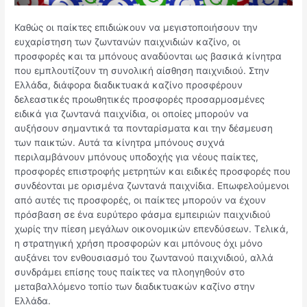
Καθώς οι παίκτες επιδιώκουν να μεγιστοποιήσουν την
ευχαρίστηση των ζωντανών παιχνιδιών καζίνο, οι
προσφορές και τα μπόνους αναδύονται ως βασικά κίνητρα
που εμπλουτίζουν τη συνολική αίσθηση παιχνιδιού. Στην
Ελλάδα, διάφορα διαδικτυακά καζίνο προσφέρουν
δελεαστικές προωθητικές προσφορές προσαρμοσμένες
ειδικά για ζωντανά παιχνίδια, οι οποίες μπορούν να
αυξήσουν σημαντικά τα πονταρίσματα και την δέσμευση
των παικτών. Αυτά τα κίνητρα μπόνους συχνά
περιλαμβάνουν μπόνους υποδοχής για νέους παίκτες,
προσφορές επιστροφής μετρητών και ειδικές προσφορές που
συνδέονται με ορισμένα ζωντανά παιχνίδια. Επωφελούμενοι
από αυτές τις προσφορές, οι παίκτες μπορούν να έχουν
πρόσβαση σε ένα ευρύτερο φάσμα εμπειριών παιχνιδιού
χωρίς την πίεση μεγάλων οικονομικών επενδύσεων. Τελικά,
η στρατηγική χρήση προσφορών και μπόνους όχι μόνο
αυξάνει τον ενθουσιασμό του ζωντανού παιχνιδιού, αλλά
συνδράμει επίσης τους παίκτες να πλοηγηθούν στο
μεταβαλλόμενο τοπίο των διαδικτυακών καζίνο στην
Ελλάδα.