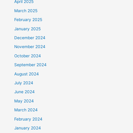
April 2025
March 2025
February 2025
January 2025
December 2024
November 2024
October 2024
September 2024
August 2024
July 2024
June 2024
May 2024
March 2024
February 2024
January 2024