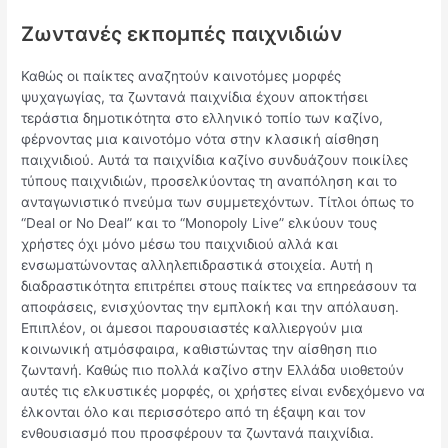
Ζωντανές εκπομπές παιχνιδιών
Καθώς οι παίκτες αναζητούν καινοτόμες μορφές
ψυχαγωγίας, τα ζωντανά παιχνίδια έχουν αποκτήσει
τεράστια δημοτικότητα στο ελληνικό τοπίο των καζίνο,
φέρνοντας μια καινοτόμο νότα στην κλασική αίσθηση
παιχνιδιού. Αυτά τα παιχνίδια καζίνο συνδυάζουν ποικίλες
τύπους παιχνιδιών, προσελκύοντας τη αναπόληση και το
ανταγωνιστικό πνεύμα των συμμετεχόντων. Τίτλοι όπως το
“Deal or No Deal” και το “Monopoly Live” ελκύουν τους
χρήστες όχι μόνο μέσω του παιχνιδιού αλλά και
ενσωματώνοντας αλληλεπιδραστικά στοιχεία. Αυτή η
διαδραστικότητα επιτρέπει στους παίκτες να επηρεάσουν τα
αποφάσεις, ενισχύοντας την εμπλοκή και την απόλαυση.
Επιπλέον, οι άμεσοι παρουσιαστές καλλιεργούν μια
κοινωνική ατμόσφαιρα, καθιστώντας την αίσθηση πιο
ζωντανή. Καθώς πιο πολλά καζίνο στην Ελλάδα υιοθετούν
αυτές τις ελκυστικές μορφές, οι χρήστες είναι ενδεχόμενο να
έλκονται όλο και περισσότερο από τη έξαψη και τον
ενθουσιασμό που προσφέρουν τα ζωντανά παιχνίδια.