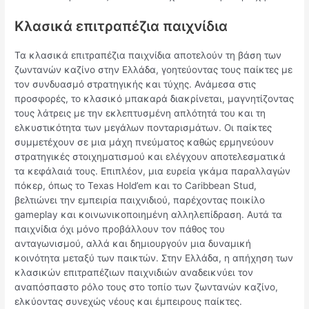
Κλασικά επιτραπέζια παιχνίδια
Τα κλασικά επιτραπέζια παιχνίδια αποτελούν τη βάση των
ζωντανών καζίνο στην Ελλάδα, γοητεύοντας τους παίκτες με
τον συνδυασμό στρατηγικής και τύχης. Ανάμεσα στις
προσφορές, το κλασικό μπακαρά διακρίνεται, μαγνητίζοντας
τους λάτρεις με την εκλεπτυσμένη απλότητά του και τη
ελκυστικότητα των μεγάλων πονταρισμάτων. Οι παίκτες
συμμετέχουν σε μια μάχη πνεύματος καθώς ερμηνεύουν
στρατηγικές στοιχηματισμού και ελέγχουν αποτελεσματικά
τα κεφάλαιά τους. Επιπλέον, μια ευρεία γκάμα παραλλαγών
πόκερ, όπως το Texas Hold’em και το Caribbean Stud,
βελτιώνει την εμπειρία παιχνιδιού, παρέχοντας ποικίλο
gameplay και κοινωνικοποιημένη αλληλεπίδραση. Αυτά τα
παιχνίδια όχι μόνο προβάλλουν τον πάθος του
ανταγωνισμού, αλλά και δημιουργούν μια δυναμική
κοινότητα μεταξύ των παικτών. Στην Ελλάδα, η απήχηση των
κλασικών επιτραπέζιων παιχνιδιών αναδεικνύει τον
αναπόσπαστο ρόλο τους στο τοπίο των ζωντανών καζίνο,
ελκύοντας συνεχώς νέους και έμπειρους παίκτες.