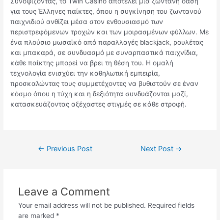
Συνοψίζοντας, το Twin Casino αποτελεί μια ζωντανή όαση
για τους Έλληνες παίκτες, όπου η συγκίνηση του ζωντανού
παιχνιδιού ανθίζει μέσα στον ενθουσιασμό των
περιστρεφόμενων τροχών και των μοιρασμένων φύλλων. Με
ένα πλούσιο μωσαϊκό από παραλλαγές blackjack, ρουλέτας
και μπακαρά, σε συνδυασμό με συναρπαστικά παιχνίδια,
κάθε παίκτης μπορεί να βρει τη θέση του. Η ομαλή
τεχνολογία ενισχύει την καθηλωτική εμπειρία,
προσκαλώντας τους συμμετέχοντες να βυθιστούν σε έναν
κόσμο όπου η τύχη και η δεξιότητα συνδυάζονται μαζί,
κατασκευάζοντας αξέχαστες στιγμές σε κάθε στροφή.
←
Previous Post
Next Post
→
Leave a Comment
Your email address will not be published.
Required fields
are marked
*