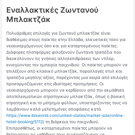
Εναλλακτικές Ζωντανού
Μπλακτζάκ
Πολυάριθμες επιλογές για ζωντανό μπλακτζάκ είναι
διαθέσιμες στους παίκτες στην Ελλάδα, ελκυστικές τόσο για
νεοεισερχόμενους όσο και για καταρτισμένους παίκτες.
Διάφορες πλατφόρμες φιλοξενούν ζωντανά τραπέζια που
διευκολύνουν τις γνήσιες αλληλεπιδράσεις των ντίλερ,
ενισχύοντας την εμπειρία παιχνιδιού. Οι παίκτες μπορούν να
επιλέξουν από κλασικό μπλακτζάκ, παραλλαγές στυλ και
τραπέζια μεγάλης αξίας, παρέχοντας μια σειρά από επιλογές
προσαρμοζόμενες στις ιδιαίτερες προτιμήσεις. Οι
νεοεισερχόμενοι μπορούν να κερδίσουν από την εκμάθηση
αποτελεσματικών στρατηγικών μπλακτζάκ, όπως η βασική
στρατηγική και το μέτρημα φύλλων, υποστηρίζοντας τους να
λαμβάνουν καλά μελετημένες αποφάσεις κατά
https://www.ibisworld.com/united-states/market-size/online-
hotel-booking/5112/
τη διάρκεια του παιχνιδιού.
Επιπροσθέτως, οι καταρτισμένοι παίκτες μπορούν να
βελτιώσουν τις μεθόδους τους συνεργαζόμενοι με