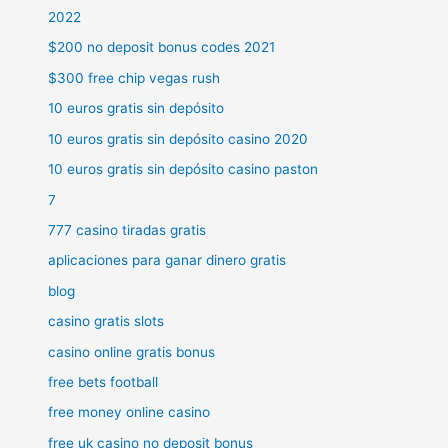
2022
$200 no deposit bonus codes 2021
$300 free chip vegas rush
10 euros gratis sin depósito
10 euros gratis sin depósito casino 2020
10 euros gratis sin depósito casino paston
7
777 casino tiradas gratis
aplicaciones para ganar dinero gratis
blog
casino gratis slots
casino online gratis bonus
free bets football
free money online casino
free uk casino no deposit bonus