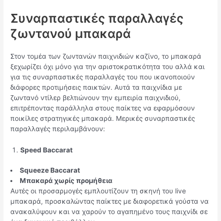
Συναρπαστικές παραλλαγές
ζωντανού μπακαρά
Στον τομέα των ζωντανών παιχνιδιών καζίνο, το μπακαρά
ξεχωρίζει όχι μόνο για την αριστοκρατικότητα του αλλά και
για τις συναρπαστικές παραλλαγές του που ικανοποιούν
διάφορες προτιμήσεις παικτών. Αυτά τα παιχνίδια με
ζωντανό ντίλερ βελτιώνουν την εμπειρία παιχνιδιού,
επιτρέποντας παράλληλα στους παίκτες να εφαρμόσουν
ποικίλες στρατηγικές μπακαρά. Μερικές συναρπαστικές
παραλλαγές περιλαμβάνουν:
Speed Baccarat
Squeeze Baccarat
Μπακαρά χωρίς προμήθεια
Αυτές οι προσαρμογές εμπλουτίζουν τη σκηνή του live
μπακαρά, προσκαλώντας παίκτες με διαφορετικά γούστα να
ανακαλύψουν και να χαρούν το αγαπημένο τους παιχνίδι σε