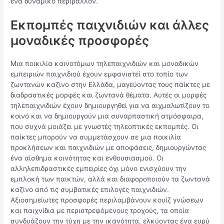
ένα δυναμικό περιβάλλον.
Εκπομπές παιχνιδιών και άλλες
μοναδικές προσφορές
Μια ποικιλία καινοτόμων τηλεπαιχνιδιών και μοναδικών
εμπειριών παιχνιδιού έχουν εμφανιστεί στο τοπίο των
ζωντανών καζίνο στην Ελλάδα, μαγεύοντας τους παίκτες με
διαδραστικές μορφές και ζωντανά θέματα. Αυτές οι μορφές
τηλεπαιχνιδιών έχουν δημιουργηθεί για να αιχμαλωτίζουν το
κοινό και να δημιουργούν μια συναρπαστική ατμόσφαιρα,
που συχνά μοιάζει με γνωστές τηλεοπτικές εκπομπές. Οι
παίκτες μπορούν να συμμετάσχουν σε μια ποικιλία
προκλήσεων και παιχνιδιών με αποφάσεις, δημιουργώντας
ένα αίσθημα κοινότητας και ενθουσιασμού. Οι
αλληλεπιδραστικές εμπειρίες όχι μόνο ενισχύουν την
εμπλοκή των παικτών, αλλά και διαφοροποιούν τα ζωντανά
καζίνο από τις συμβατικές επιλογές παιχνιδιών.
Αξιοσημείωτες προσφορές περιλαμβάνουν κουίζ γνώσεων
και παιχνίδια με περιστρεφόμενους τροχούς, τα οποία
συνδυάζουν την τύχη με την ικανότητα, ελκύοντας ένα ευρύ