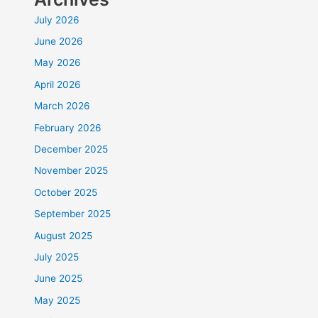
July 2026
June 2026
May 2026
April 2026
March 2026
February 2026
December 2025
November 2025
October 2025
September 2025
August 2025
July 2025
June 2025
May 2025