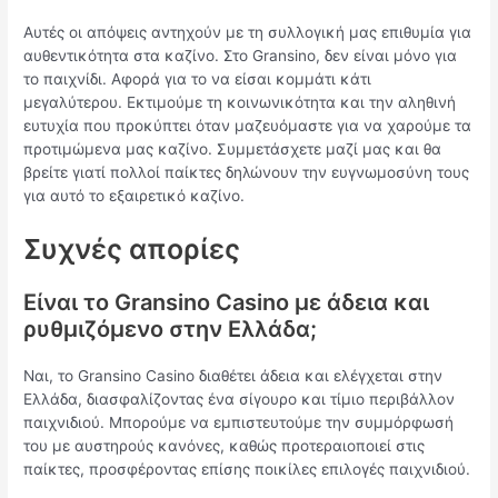
Αυτές οι απόψεις αντηχούν με τη συλλογική μας επιθυμία για
αυθεντικότητα στα καζίνο. Στο Gransino, δεν είναι μόνο για
το παιχνίδι. Αφορά για το να είσαι κομμάτι κάτι
μεγαλύτερου. Εκτιμούμε τη κοινωνικότητα και την αληθινή
ευτυχία που προκύπτει όταν μαζευόμαστε για να χαρούμε τα
προτιμώμενα μας καζίνο. Συμμετάσχετε μαζί μας και θα
βρείτε γιατί πολλοί παίκτες δηλώνουν την ευγνωμοσύνη τους
για αυτό το εξαιρετικό καζίνο.
Συχνές απορίες
Είναι το Gransino Casino με άδεια και
ρυθμιζόμενο στην Ελλάδα;
Ναι, το Gransino Casino διαθέτει άδεια και ελέγχεται στην
Ελλάδα, διασφαλίζοντας ένα σίγουρο και τίμιο περιβάλλον
παιχνιδιού. Μπορούμε να εμπιστευτούμε την συμμόρφωσή
του με αυστηρούς κανόνες, καθώς προτεραιοποιεί στις
παίκτες, προσφέροντας επίσης ποικίλες επιλογές παιχνιδιού.