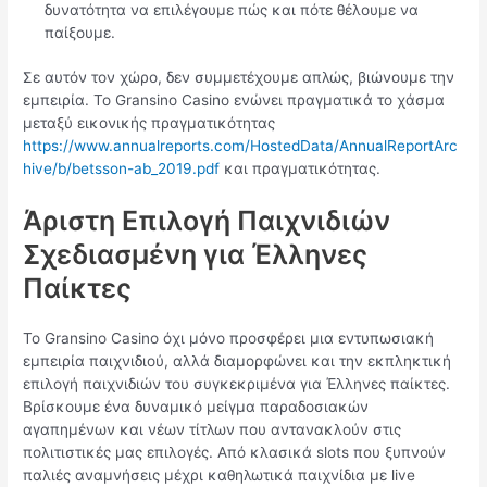
δυνατότητα να επιλέγουμε πώς και πότε θέλουμε να
παίξουμε.
Σε αυτόν τον χώρο, δεν συμμετέχουμε απλώς, βιώνουμε την
εμπειρία. Το Gransino Casino ενώνει πραγματικά το χάσμα
μεταξύ εικονικής πραγματικότητας
https://www.annualreports.com/HostedData/AnnualReportArc
hive/b/betsson-ab_2019.pdf
και πραγματικότητας.
Άριστη Επιλογή Παιχνιδιών
Σχεδιασμένη για Έλληνες
Παίκτες
Το Gransino Casino όχι μόνο προσφέρει μια εντυπωσιακή
εμπειρία παιχνιδιού, αλλά διαμορφώνει και την εκπληκτική
επιλογή παιχνιδιών του συγκεκριμένα για Έλληνες παίκτες.
Βρίσκουμε ένα δυναμικό μείγμα παραδοσιακών
αγαπημένων και νέων τίτλων που αντανακλούν στις
πολιτιστικές μας επιλογές. Από κλασικά slots που ξυπνούν
παλιές αναμνήσεις μέχρι καθηλωτικά παιχνίδια με live