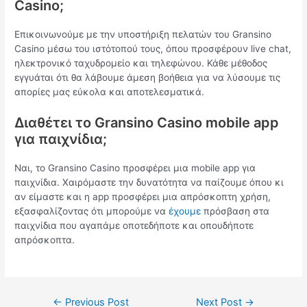
Casino;
Επικοινωνούμε με την υποστήριξη πελατών του Gransino
Casino μέσω του ιστότοπού τους, όπου προσφέρουν live chat,
ηλεκτρονικό ταχυδρομείο και τηλεφώνου. Κάθε μέθοδος
εγγυάται ότι θα λάβουμε άμεση βοήθεια για να λύσουμε τις
απορίες μας εύκολα και αποτελεσματικά.
Διαθέτει το Gransino Casino mobile app
για παιχνίδια;
Ναι, το Gransino Casino προσφέρει μια mobile app για
παιχνίδια. Χαιρόμαστε την δυνατότητα να παίζουμε όπου κι
αν είμαστε και η app προσφέρει μια απρόσκοπτη χρήση,
εξασφαλίζοντας ότι μπορούμε να
έχουμε
πρόσβαση στα
παιχνίδια που αγαπάμε οποτεδήποτε και οπουδήποτε
απρόσκοπτα.
←
Previous Post
Next Post
→