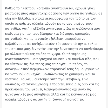
Καθώς το ηλεκτρονικό τοπίο αναπτύσσεται, έχουμε γίνει
μάρτυρες μιας σημαντικής αύξησης των online παιχνιδιών σε
όλη την Ελλάδα, η οποία μεταμορφώνει τον τρόπο με τον
οποίο οι παίκτες αλληλεπιδρούν με τα αγαπημένα τους
παιχνίδια. Αυτή η εξέλιξη αντικατοπτρίζει τη συλλογική μας
επιθυμία για πιο προσβάσιμες και διάφορες εμπειρίες
παιχνιδιού. Με τις τεχνικές εξελίξεις, μπορούμε να
εμβαθύνουμε σε καθηλωτικούς κόσμους από την ευκολία
του σπιτιού μας, δίνοντάς μας την δυνατότητα να συνδεθούμε
με άλλους παίκτες σε όλη τη χώρα. Οι πλατφόρμες
αναπτύσσονται, με περιοχικά θέματα και ποικίλα είδη, που
καλύπτουν τις ιδιαίτερες μας επιλογές. Επιπλέον, το
συναγωνιστικό περιβάλλον παρακινεί τους δημιουργούς να
καινοτομούν συνεχώς, βελτιώνοντας το gameplay και τα
γραφικά. Καθώς υιοθετούμε αυτή την μεταβολή, είναι
ουσιώδες να αναγνωρίσουμε τόσο τις ευκαιρίες όσο και τις
προκλήσεις που φέρνει, διαμορφώνοντας όχι μόνο τις
ψυχαγωγικές μας συνήθειες αλλά και τις κοινωνικές μας
αλληλεπιδράσεις σε αυτήν τη ζωντανή κοινότητα.