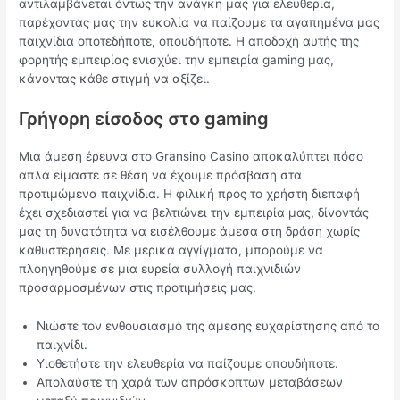
αντιλαμβάνεται όντως την ανάγκη μας για ελευθερία,
παρέχοντάς μας την ευκολία να παίζουμε τα αγαπημένα μας
παιχνίδια οποτεδήποτε, οπουδήποτε. Η αποδοχή αυτής της
φορητής εμπειρίας ενισχύει την εμπειρία gaming μας,
κάνοντας κάθε στιγμή να αξίζει.
Γρήγορη είσοδος στο gaming
Μια άμεση έρευνα στο Gransino Casino αποκαλύπτει πόσο
απλά είμαστε σε θέση να έχουμε πρόσβαση στα
προτιμώμενα παιχνίδια. Η φιλική προς το χρήστη διεπαφή
έχει σχεδιαστεί για να βελτιώνει την εμπειρία μας, δίνοντάς
μας τη δυνατότητα να εισέλθουμε άμεσα στη δράση χωρίς
καθυστερήσεις. Με μερικά αγγίγματα, μπορούμε να
πλοηγηθούμε σε μια ευρεία συλλογή παιχνιδιών
προσαρμοσμένων στις προτιμήσεις μας.
Νιώστε τον ενθουσιασμό της άμεσης ευχαρίστησης από το
παιχνίδι.
Υιοθετήστε την ελευθερία να παίζουμε οπουδήποτε.
Απολαύστε τη χαρά των απρόσκοπτων μεταβάσεων