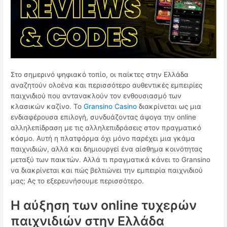
Στο σημερινό ψηφιακό τοπίο, οι παίκτες στην Ελλάδα
αναζητούν ολοένα και περισσότερο αυθεντικές εμπειρίες
παιχνιδιού που αντανακλούν τον ενθουσιασμό των
κλασικών καζίνο. Το
Gransino Casino
διακρίνεται ως μια
ενδιαφέρουσα επιλογή, συνδυάζοντας άψογα την online
αλληλεπίδραση με τις αλληλεπιδράσεις στον πραγματικό
κόσμο. Αυτή η πλατφόρμα όχι μόνο παρέχει μια γκάμα
παιχνιδιών, αλλά και δημιουργεί ένα αίσθημα κοινότητας
μεταξύ των παικτών. Αλλά τι πραγματικά κάνει το Gransino
να διακρίνεται και πώς βελτιώνει την εμπειρία παιχνιδιού
μας; Ας το εξερευνήσουμε περισσότερο.
Η αύξηση των online τυχερών
παιχνιδιών στην Ελλάδα