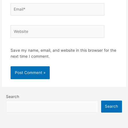
Save my name, email, and website in this browser for the
next time I comment.
Search
Search