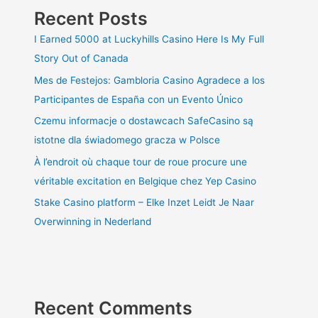
Recent Posts
I Earned 5000 at Luckyhills Casino Here Is My Full
Story Out of Canada
Mes de Festejos: Gambloria Casino Agradece a los
Participantes de España con un Evento Único
Czemu informacje o dostawcach SafeCasino są
istotne dla świadomego gracza w Polsce
À l’endroit où chaque tour de roue procure une
véritable excitation en Belgique chez Yep Casino
Stake Casino platform – Elke Inzet Leidt Je Naar
Overwinning in Nederland
Recent Comments