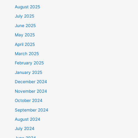
August 2025
July 2025
June 2025
May 2025
April 2025
March 2025
February 2025
January 2025
December 2024
November 2024
October 2024
September 2024
August 2024
July 2024
June 2024