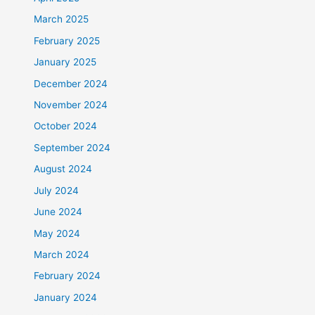
March 2025
February 2025
January 2025
December 2024
November 2024
October 2024
September 2024
August 2024
July 2024
June 2024
May 2024
March 2024
February 2024
January 2024