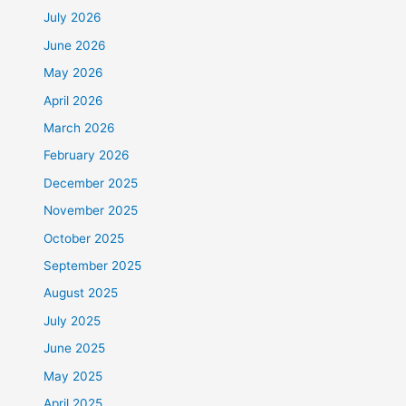
July 2026
June 2026
May 2026
April 2026
March 2026
February 2026
December 2025
November 2025
October 2025
September 2025
August 2025
July 2025
June 2025
May 2025
April 2025