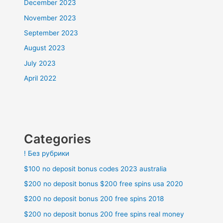
December 2023
November 2023
September 2023
August 2023
July 2023
April 2022
Categories
! Без рубрики
$100 no deposit bonus codes 2023 australia
$200 no deposit bonus $200 free spins usa 2020
$200 no deposit bonus 200 free spins 2018
$200 no deposit bonus 200 free spins real money