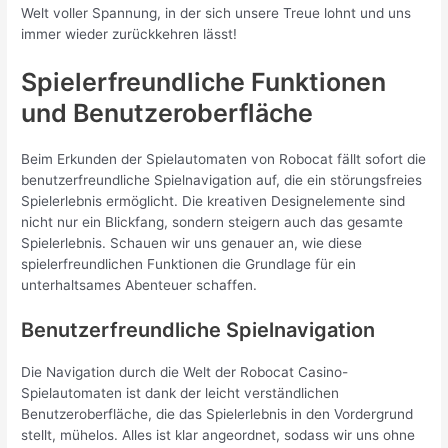
Welt voller Spannung, in der sich unsere Treue lohnt und uns
immer wieder zurückkehren lässt!
Spielerfreundliche Funktionen
und Benutzeroberfläche
Beim Erkunden der Spielautomaten von Robocat fällt sofort die
benutzerfreundliche Spielnavigation auf, die ein störungsfreies
Spielerlebnis ermöglicht. Die kreativen Designelemente sind
nicht nur ein Blickfang, sondern steigern auch das gesamte
Spielerlebnis. Schauen wir uns genauer an, wie diese
spielerfreundlichen Funktionen die Grundlage für ein
unterhaltsames Abenteuer schaffen.
Benutzerfreundliche Spielnavigation
Die Navigation durch die Welt der Robocat Casino-
Spielautomaten ist dank der leicht verständlichen
Benutzeroberfläche, die das Spielerlebnis in den Vordergrund
stellt, mühelos. Alles ist klar angeordnet, sodass wir uns ohne