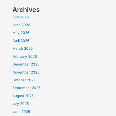
Archives
July 2026
June 2026
May 2026
April 2026
March 2026
February 2026
December 2025
November 2025
October 2025
September 2025
August 2025
July 2025
June 2025