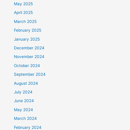
May 2025
April 2025
March 2025
February 2025
January 2025
December 2024
November 2024
October 2024
September 2024
August 2024
July 2024
June 2024
May 2024
March 2024
February 2024