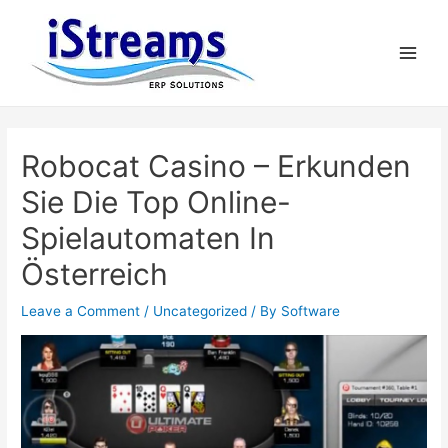
Robocat Casino – Erkunden
Sie Die Top Online-
Spielautomaten In
Österreich
Leave a Comment
/
Uncategorized
/ By
Software