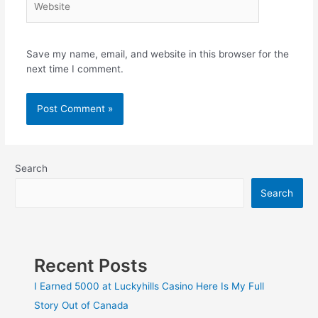
Save my name, email, and website in this browser for the
next time I comment.
Search
Search
Recent Posts
I Earned 5000 at Luckyhills Casino Here Is My Full
Story Out of Canada