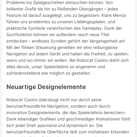
Probleme ins Spielgeschehen eintauchen können. Von
brillanter Grafik bis hin zu fließenden Übergängen – jedes
Feature ist darauf ausgelegt, uns zu begeistern. Klare Menüs
führen uns problemlos zu unseren Lieblingsspielen, und
praktische Symbole vereinfachen das Gameplay. Dank der
Suchfunktion können wir außerdem rasch neue Titel
entdecken – endloses Scrollen gehört der Vergangenheit an!
Mit der flinken Steuerung genießen wir eine reibungslose
Navigation auf jedem Gerät und haben die Freiheit, zu spielen,
wann und wo immer wir wollen. Bei Robocat Casino dreht sich
alles darum, unser Spielerlebnis so angenehm und
zufriedenstellend wie möglich zu gestalten.
Neuartige Designelemente
Robocat Casino überzeugt nicht nur durch seine
benutzerfreundliche Navigation, sondern auch durch
innovative Designelemente, die das Spielerlebnis bereichern.
Dank lebendiger Grafiken und geschmeidiger Animationen fühlt
sich jeder Dreh spannend und dynamisch an. Die
benutzerfreundliche Oberfläche lädt zum mühelosen Erkunden