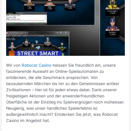
Wir von
Robocat Casino
heissen Sie freundlich ein, unsere
faszinierende Auswahl an Online-Spielautomaten zu
entdecken, die alle Geschmack ansprechen. Von
bezaubernden Märchen bis hin zu den Geheimnissen antiker
Zivilisationen – hier ist für jeden etwas dabei. Dank unserer
freigiebigen Aktionen und der anwenderfreundlichen
Oberfläche ist der Einstieg ins Spielvergnügen noch müheloser.
Neugierig, was unser handliches Spielerlebnis so
außergewöhnlich macht? Entdecken Sie jetzt, was Robocat
Casino im Angebot hat.