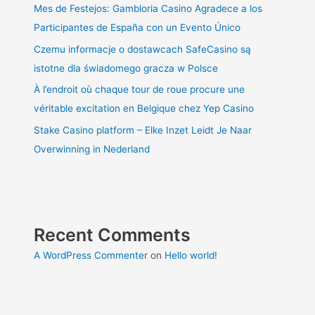
Mes de Festejos: Gambloria Casino Agradece a los
Participantes de España con un Evento Único
Czemu informacje o dostawcach SafeCasino są
istotne dla świadomego gracza w Polsce
À l’endroit où chaque tour de roue procure une
véritable excitation en Belgique chez Yep Casino
Stake Casino platform – Elke Inzet Leidt Je Naar
Overwinning in Nederland
Recent Comments
A WordPress Commenter
on
Hello world!