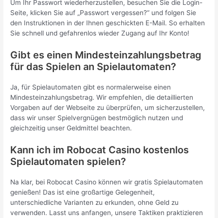
Um Ihr Passwort wiederherzustellen, besuchen Sie die Login-
Seite, klicken Sie auf „Passwort vergessen?“ und folgen Sie
den Instruktionen in der Ihnen geschickten E-Mail. So erhalten
Sie schnell und gefahrenlos wieder Zugang auf Ihr Konto!
Gibt es einen Mindesteinzahlungsbetrag
für das Spielen an Spielautomaten?
Ja, für Spielautomaten gibt es normalerweise einen
Mindesteinzahlungsbetrag. Wir empfehlen, die detaillierten
Vorgaben auf der Webseite zu überprüfen, um sicherzustellen,
dass wir unser Spielvergnügen bestmöglich nutzen und
gleichzeitig unser Geldmittel beachten.
Kann ich im Robocat Casino kostenlos
Spielautomaten spielen?
Na klar, bei Robocat Casino können wir gratis Spielautomaten
genießen! Das ist eine großartige Gelegenheit,
unterschiedliche Varianten zu erkunden, ohne Geld zu
verwenden. Lasst uns anfangen, unsere Taktiken praktizieren