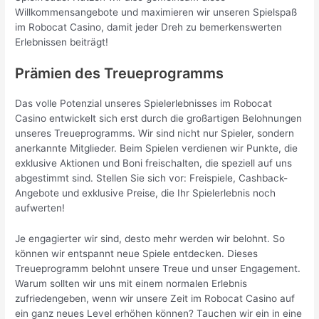
Willkommensangebote und maximieren wir unseren Spielspaß
im Robocat Casino, damit jeder Dreh zu bemerkenswerten
Erlebnissen beiträgt!
Prämien des Treueprogramms
Das volle Potenzial unseres Spielerlebnisses im Robocat
Casino entwickelt sich erst durch die großartigen Belohnungen
unseres Treueprogramms. Wir sind nicht nur Spieler, sondern
anerkannte Mitglieder. Beim Spielen verdienen wir Punkte, die
exklusive Aktionen und Boni freischalten, die speziell auf uns
abgestimmt sind. Stellen Sie sich vor: Freispiele, Cashback-
Angebote und exklusive Preise, die Ihr Spielerlebnis noch
aufwerten!
Je engagierter wir sind, desto mehr werden wir belohnt. So
können wir entspannt neue Spiele entdecken. Dieses
Treueprogramm belohnt unsere Treue und unser Engagement.
Warum sollten wir uns mit einem normalen Erlebnis
zufriedengeben, wenn wir unsere Zeit im Robocat Casino auf
ein ganz neues Level erhöhen können? Tauchen wir ein in eine