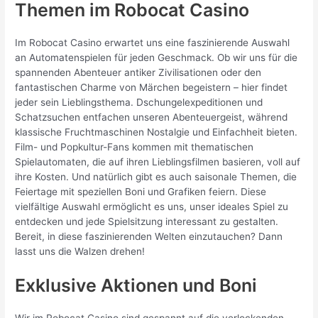
Themen im Robocat Casino
Im Robocat Casino erwartet uns eine faszinierende Auswahl
an Automatenspielen für jeden Geschmack. Ob wir uns für die
spannenden Abenteuer antiker Zivilisationen oder den
fantastischen Charme von Märchen begeistern – hier findet
jeder sein Lieblingsthema. Dschungelexpeditionen und
Schatzsuchen entfachen unseren Abenteuergeist, während
klassische Fruchtmaschinen Nostalgie und Einfachheit bieten.
Film- und Popkultur-Fans kommen mit thematischen
Spielautomaten, die auf ihren Lieblingsfilmen basieren, voll auf
ihre Kosten. Und natürlich gibt es auch saisonale Themen, die
Feiertage mit speziellen Boni und Grafiken feiern. Diese
vielfältige Auswahl ermöglicht es uns, unser ideales Spiel zu
entdecken und jede Spielsitzung interessant zu gestalten.
Bereit, in diese faszinierenden Welten einzutauchen? Dann
lasst uns die Walzen drehen!
Exklusive Aktionen und Boni
Wir im Robocat Casino sind gespannt auf die verlockenden