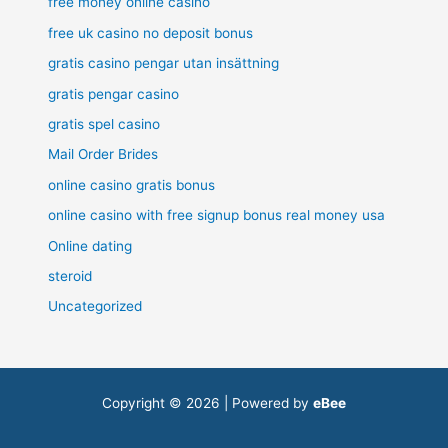
free money online casino
free uk casino no deposit bonus
gratis casino pengar utan insättning
gratis pengar casino
gratis spel casino
Mail Order Brides
online casino gratis bonus
online casino with free signup bonus real money usa
Online dating
steroid
Uncategorized
Copyright © 2026 | Powered by
eBee