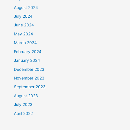
August 2024
July 2024
June 2024
May 2024
March 2024
February 2024
January 2024
December 2023
November 2023
September 2023
August 2023
July 2023
April 2022