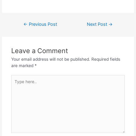
←
Previous Post
Next Post
→
Leave a Comment
Your email address will not be published.
Required fields
are marked
*