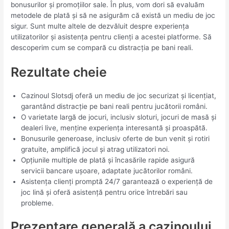
bonusurilor și promoțiilor sale. În plus, vom dori să evaluăm
metodele de plată și să ne asigurăm că există un mediu de joc
sigur. Sunt multe altele de dezvăluit despre experiența
utilizatorilor și asistența pentru clienți a acestei platforme. Să
descoperim cum se compară cu distracția pe bani reali.
Rezultate cheie
Cazinoul Slotsdj oferă un mediu de joc securizat și licențiat,
garantând distracție pe bani reali pentru jucătorii români.
O varietate largă de jocuri, inclusiv sloturi, jocuri de masă și
dealeri live, menține experiența interesantă și proaspătă.
Bonusurile generoase, inclusiv oferte de bun venit și rotiri
gratuite, amplifică jocul și atrag utilizatori noi.
Opțiunile multiple de plată și încasările rapide asigură
servicii bancare ușoare, adaptate jucătorilor români.
Asistența clienți promptă 24/7 garantează o experiență de
joc lină și oferă asistență pentru orice întrebări sau
probleme.
Prezentare generală a cazinoului