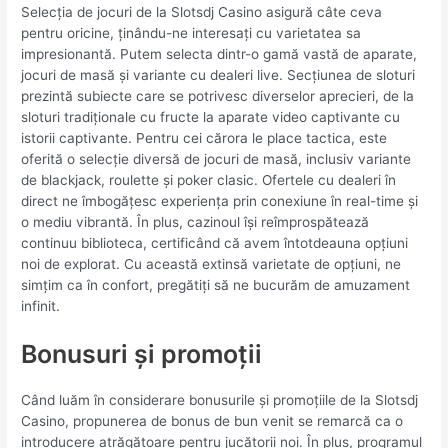
Selecția de jocuri de la Slotsdj Casino asigură câte ceva
pentru oricine, ținându-ne interesați cu varietatea sa
impresionantă. Putem selecta dintr-o gamă vastă de aparate,
jocuri de masă și variante cu dealeri live. Secțiunea de sloturi
prezintă subiecte care se potrivesc diverselor aprecieri, de la
sloturi tradiționale cu fructe la aparate video captivante cu
istorii captivante. Pentru cei cărora le place tactica, este
oferită o selecție diversă de jocuri de masă, inclusiv variante
de blackjack, roulette și poker clasic. Ofertele cu dealeri în
direct ne îmbogățesc experiența prin conexiune în real-time și
o mediu vibrantă. În plus, cazinoul își reîmprospătează
continuu biblioteca, certificând că avem întotdeauna opțiuni
noi de explorat. Cu această extinsă varietate de opțiuni, ne
simțim ca în confort, pregătiți să ne bucurăm de amuzament
infinit.
Bonusuri și promoții
Când luăm în considerare bonusurile și promoțiile de la Slotsdj
Casino, propunerea de bonus de bun venit se remarcă ca o
introducere atrăgătoare pentru jucătorii noi. În plus, programul