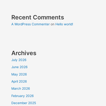
Recent Comments
A WordPress Commenter
on
Hello world!
Archives
July 2026
June 2026
May 2026
April 2026
March 2026
February 2026
December 2025