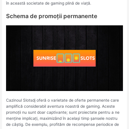
în această societate de gaming plină de viață.
Schema de promoții permanente
Cazinoul Slotsdj oferă o varietate de oferte permanente care
amplifică considerabil aventura noastră de gaming. Aceste
promoții nu sunt doar captivante; sunt proiectate pentru a ne
menține implicați, maximizând în același timp șansele nostru
de câștig. De exemplu, profităm de recompense periodice de