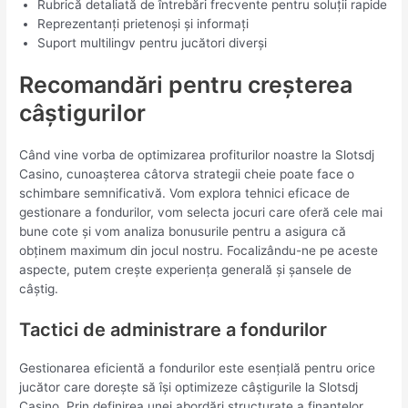
Rubrică detaliată de întrebări frecvente pentru soluții rapide
Reprezentanți prietenoși și informați
Suport multilingv pentru jucători diverși
Recomandări pentru creșterea
câștigurilor
Când vine vorba de optimizarea profiturilor noastre la Slotsdj
Casino, cunoașterea câtorva strategii cheie poate face o
schimbare semnificativă. Vom explora tehnici eficace de
gestionare a fondurilor, vom selecta jocuri care oferă cele mai
bune cote și vom analiza bonusurile pentru a asigura că
obținem maximum din jocul nostru. Focalizându-ne pe aceste
aspecte, putem crește experiența generală și șansele de
câștig.
Tactici de administrare a fondurilor
Gestionarea eficientă a fondurilor este esențială pentru orice
jucător care dorește să își optimizeze câștigurile la Slotsdj
Casino. Prin definirea unei abordări structurate a finanțelor