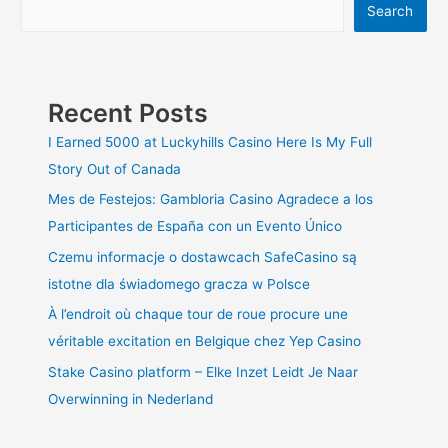
Search
Recent Posts
I Earned 5000 at Luckyhills Casino Here Is My Full
Story Out of Canada
Mes de Festejos: Gambloria Casino Agradece a los
Participantes de España con un Evento Único
Czemu informacje o dostawcach SafeCasino są
istotne dla świadomego gracza w Polsce
À l’endroit où chaque tour de roue procure une
véritable excitation en Belgique chez Yep Casino
Stake Casino platform – Elke Inzet Leidt Je Naar
Overwinning in Nederland