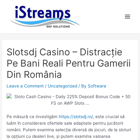
Slotsdj Casino – Distracție
Pe Bani Reali Pentru Gamerii
Din România
Leave a Comment
/
Uncategorized
/ By
Software
Pe măsură ce investigăm
https://slotsdj.ro/
, este crucial să
luăm în considerare ofertele sale adaptate pentru jucătorii
români. Putem examina selecția diversă de jocuri, de la sloturi
la opțiuni cu dealeri live, și putem examina valoarea