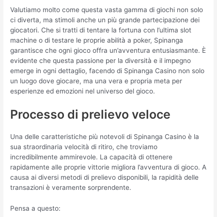
Valutiamo molto come questa vasta gamma di giochi non solo
ci diverta, ma stimoli anche un più grande partecipazione dei
giocatori. Che si tratti di tentare la fortuna con l’ultima slot
machine o di testare le proprie abilità a poker, Spinanga
garantisce che ogni gioco offra un’avventura entusiasmante. È
evidente che questa passione per la diversità e il impegno
emerge in ogni dettaglio, facendo di Spinanga Casino non solo
un luogo dove giocare, ma una vera e propria meta per
esperienze ed emozioni nel universo del gioco.
Processo di prelievo veloce
Una delle caratteristiche più notevoli di Spinanga Casino è la
sua straordinaria velocità di ritiro, che troviamo
incredibilmente ammirevole. La capacità di ottenere
rapidamente alle proprie vittorie migliora l’avventura di gioco. A
causa ai diversi metodi di prelievo disponibili, la rapidità delle
transazioni è veramente sorprendente.
Pensa a questo: