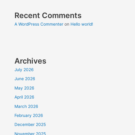
Recent Comments
A WordPress Commenter
on
Hello world!
Archives
July 2026
June 2026
May 2026
April 2026
March 2026
February 2026
December 2025
November 2025