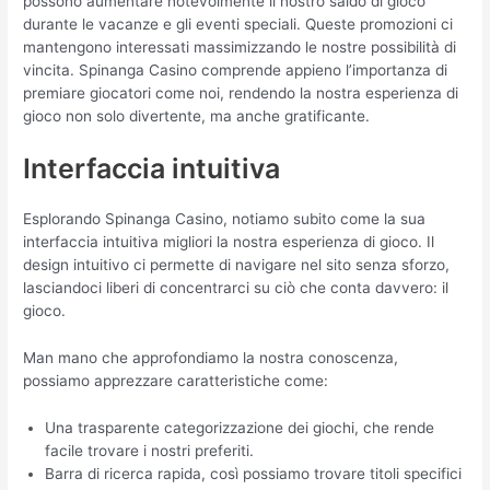
possono aumentare notevolmente il nostro saldo di gioco
durante le vacanze e gli eventi speciali. Queste promozioni ci
mantengono interessati massimizzando le nostre possibilità di
vincita. Spinanga Casino comprende appieno l’importanza di
premiare giocatori come noi, rendendo la nostra esperienza di
gioco non solo divertente, ma anche gratificante.
Interfaccia intuitiva
Esplorando Spinanga Casino, notiamo subito come la sua
interfaccia intuitiva migliori la nostra esperienza di gioco. Il
design intuitivo ci permette di navigare nel sito senza sforzo,
lasciandoci liberi di concentrarci su ciò che conta davvero: il
gioco.
Man mano che approfondiamo la nostra conoscenza,
possiamo apprezzare caratteristiche come:
Una trasparente categorizzazione dei giochi, che rende
facile trovare i nostri preferiti.
Barra di ricerca rapida, così possiamo trovare titoli specifici