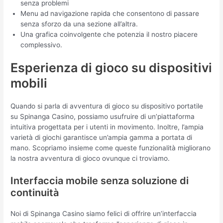
senza problemi
Menu ad navigazione rapida che consentono di passare
senza sforzo da una sezione all’altra.
Una grafica coinvolgente che potenzia il nostro piacere
complessivo.
Esperienza di gioco su dispositivi
mobili
Quando si parla di avventura di gioco su dispositivo portatile
su Spinanga Casino, possiamo usufruire di un’piattaforma
intuitiva progettata per i utenti in movimento. Inoltre, l’ampia
varietà di giochi garantisce un’ampia gamma a portata di
mano. Scopriamo insieme come queste funzionalità migliorano
la nostra avventura di gioco ovunque ci troviamo.
Interfaccia mobile senza soluzione di
continuità
Noi di Spinanga Casino siamo felici di offrire un’interfaccia