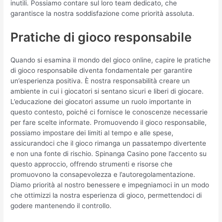
inutili. Possiamo contare sul loro team dedicato, che
garantisce la nostra soddisfazione come priorità assoluta.
Pratiche di gioco responsabile
Quando si esamina il mondo del gioco online, capire le pratiche
di gioco responsabile diventa fondamentale per garantire
un’esperienza positiva. È nostra responsabilità creare un
ambiente in cui i giocatori si sentano sicuri e liberi di giocare.
L’educazione dei giocatori assume un ruolo importante in
questo contesto, poiché ci fornisce le conoscenze necessarie
per fare scelte informate. Promuovendo il gioco responsabile,
possiamo impostare dei limiti al tempo e alle spese,
assicurandoci che il gioco rimanga un passatempo divertente
e non una fonte di rischio. Spinanga Casino pone l’accento su
questo approccio, offrendo strumenti e risorse che
promuovono la consapevolezza e l’autoregolamentazione.
Diamo priorità al nostro benessere e impegniamoci in un modo
che ottimizzi la nostra esperienza di gioco, permettendoci di
godere mantenendo il controllo.