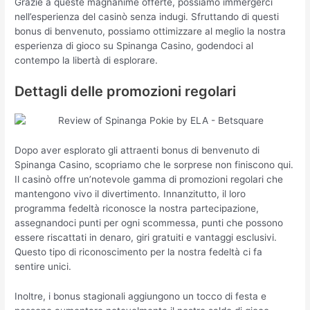
Grazie a queste magnanime offerte, possiamo immergerci
nell’esperienza del casinò senza indugi. Sfruttando di questi
bonus di benvenuto, possiamo ottimizzare al meglio la nostra
esperienza di gioco su Spinanga Casino, godendoci al
contempo la libertà di esplorare.
Dettagli delle promozioni regolari
Dopo aver esplorato gli attraenti bonus di benvenuto di
Spinanga Casino, scopriamo che le sorprese non finiscono qui.
Il casinò offre un’notevole gamma di promozioni regolari che
mantengono vivo il divertimento. Innanzitutto, il loro
programma fedeltà riconosce la nostra partecipazione,
assegnandoci punti per ogni scommessa, punti che possono
essere riscattati in denaro, giri gratuiti e vantaggi esclusivi.
Questo tipo di riconoscimento per la nostra fedeltà ci fa
sentire unici.
Inoltre, i bonus stagionali aggiungono un tocco di festa e