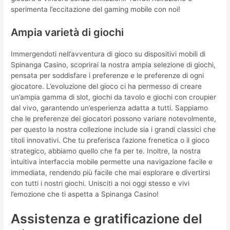
sperimenta l’eccitazione del gaming mobile con noi!
Ampia varietà di giochi
Immergendoti nell’avventura di gioco su dispositivi mobili di
Spinanga Casino, scoprirai la nostra ampia selezione di giochi,
pensata per soddisfare i preferenze e le preferenze di ogni
giocatore. L’evoluzione del gioco ci ha permesso di creare
un’ampia gamma di slot, giochi da tavolo e giochi con croupier
dal vivo, garantendo un’esperienza adatta a tutti. Sappiamo
che le preferenze dei giocatori possono variare notevolmente,
per questo la nostra collezione include sia i grandi classici che
titoli innovativi. Che tu preferisca l’azione frenetica o il gioco
strategico, abbiamo quello che fa per te. Inoltre, la nostra
intuitiva interfaccia mobile permette una navigazione facile e
immediata, rendendo più facile che mai esplorare e divertirsi
con tutti i nostri giochi. Unisciti a noi oggi stesso e vivi
l’emozione che ti aspetta a Spinanga Casino!
Assistenza e gratificazione del