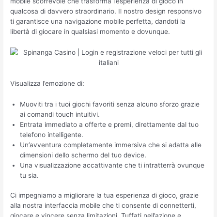
mobile scorrevole che trasforma l’esperienza di gioco in
qualcosa di davvero straordinario. Il nostro design responsivo
ti garantisce una navigazione mobile perfetta, dandoti la
libertà di giocare in qualsiasi momento e dovunque.
Visualizza l’emozione di:
Muoviti tra i tuoi giochi favoriti senza alcuno sforzo grazie
ai comandi touch intuitivi.
Entrata immediato a offerte e premi, direttamente dal tuo
telefono intelligente.
Un’avventura completamente immersiva che si adatta alle
dimensioni dello schermo del tuo device.
Una visualizzazione accattivante che ti intratterrà ovunque
tu sia.
Ci impegniamo a migliorare la tua esperienza di gioco, grazie
alla nostra interfaccia mobile che ti consente di connetterti,
giocare e vincere senza limitazioni. Tuffati nell’azione e