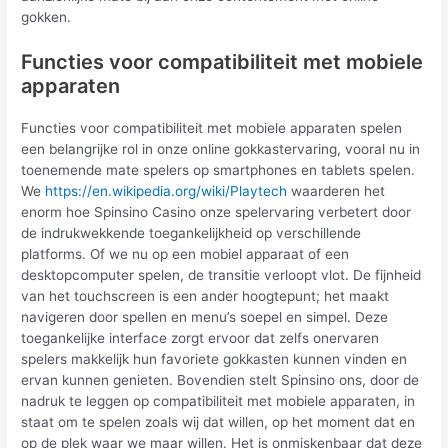
gokken.
Functies voor compatibiliteit met mobiele
apparaten
Functies voor compatibiliteit met mobiele apparaten spelen
een belangrijke rol in onze online gokkastervaring, vooral nu in
toenemende mate spelers op smartphones en tablets spelen.
We
https://en.wikipedia.org/wiki/Playtech
waarderen het
enorm hoe Spinsino Casino onze spelervaring verbetert door
de indrukwekkende toegankelijkheid op verschillende
platforms. Of we nu op een mobiel apparaat of een
desktopcomputer spelen, de transitie verloopt vlot. De fijnheid
van het touchscreen is een ander hoogtepunt; het maakt
navigeren door spellen en menu’s soepel en simpel. Deze
toegankelijke interface zorgt ervoor dat zelfs onervaren
spelers makkelijk hun favoriete gokkasten kunnen vinden en
ervan kunnen genieten. Bovendien stelt Spinsino ons, door de
nadruk te leggen op compatibiliteit met mobiele apparaten, in
staat om te spelen zoals wij dat willen, op het moment dat en
op de plek waar we maar willen. Het is onmiskenbaar dat deze