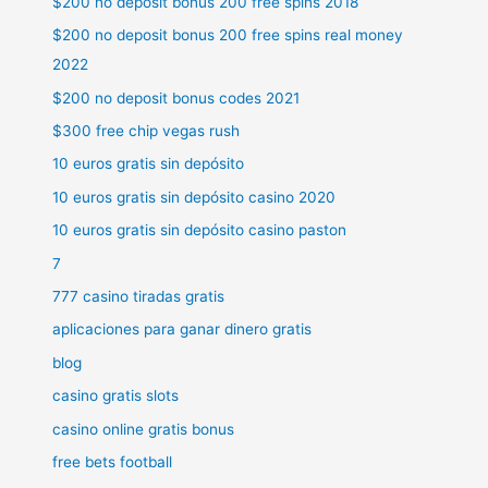
$200 no deposit bonus 200 free spins 2018
$200 no deposit bonus 200 free spins real money
2022
$200 no deposit bonus codes 2021
$300 free chip vegas rush
10 euros gratis sin depósito
10 euros gratis sin depósito casino 2020
10 euros gratis sin depósito casino paston
7
777 casino tiradas gratis
aplicaciones para ganar dinero gratis
blog
casino gratis slots
casino online gratis bonus
free bets football