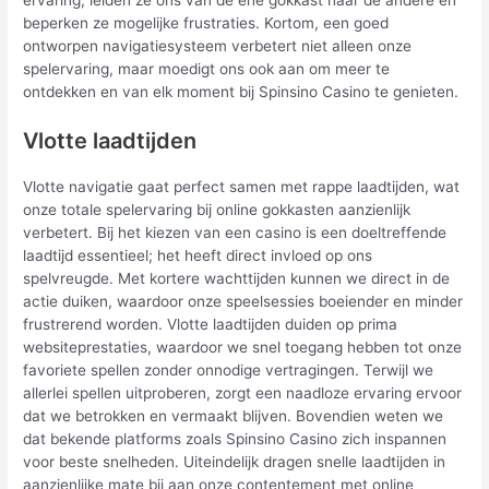
beperken ze mogelijke frustraties. Kortom, een goed
ontworpen navigatiesysteem verbetert niet alleen onze
spelervaring, maar moedigt ons ook aan om meer te
ontdekken en van elk moment bij Spinsino Casino te genieten.
Vlotte laadtijden
Vlotte navigatie gaat perfect samen met rappe laadtijden, wat
onze totale spelervaring bij online gokkasten aanzienlijk
verbetert. Bij het kiezen van een casino is een doeltreffende
laadtijd essentieel; het heeft direct invloed op ons
spelvreugde. Met kortere wachttijden kunnen we direct in de
actie duiken, waardoor onze speelsessies boeiender en minder
frustrerend worden. Vlotte laadtijden duiden op prima
websiteprestaties, waardoor we snel toegang hebben tot onze
favoriete spellen zonder onnodige vertragingen. Terwijl we
allerlei spellen uitproberen, zorgt een naadloze ervaring ervoor
dat we betrokken en vermaakt blijven. Bovendien weten we
dat bekende platforms zoals Spinsino Casino zich inspannen
voor beste snelheden. Uiteindelijk dragen snelle laadtijden in
aanzienlijke mate bij aan onze contentement met online