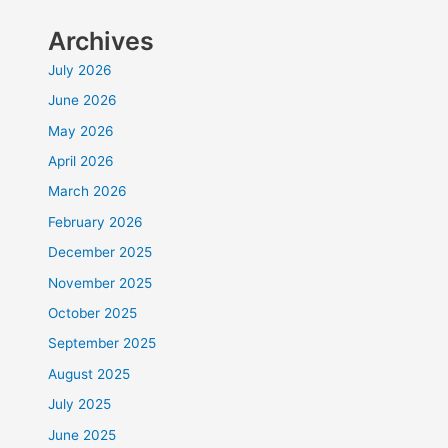
Archives
July 2026
June 2026
May 2026
April 2026
March 2026
February 2026
December 2025
November 2025
October 2025
September 2025
August 2025
July 2025
June 2025