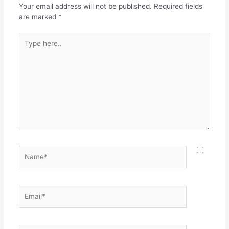
Your email address will not be published.
Required fields
are marked
*