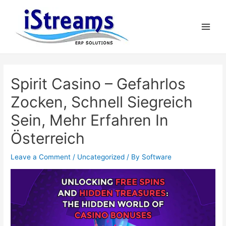
Spirit Casino – Gefahrlos
Zocken, Schnell Siegreich
Sein, Mehr Erfahren In
Österreich
Leave a Comment
/
Uncategorized
/ By
Software