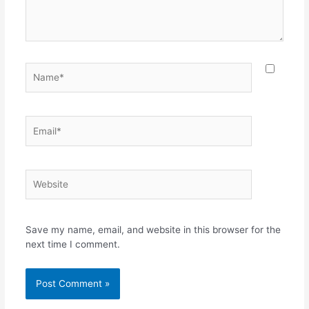
Save my name, email, and website in this browser for the
next time I comment.