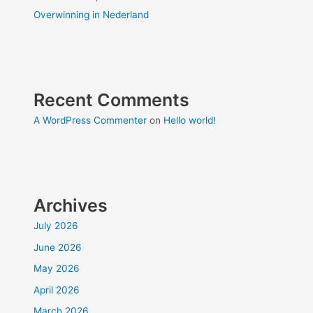
Overwinning in Nederland
Recent Comments
A WordPress Commenter
on
Hello world!
Archives
July 2026
June 2026
May 2026
April 2026
March 2026