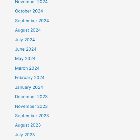
November 2024
October 2024
September 2024
August 2024
July 2024
June 2024
May 2024
March 2024
February 2024
January 2024
December 2023
November 2023
September 2023
August 2023
July 2023