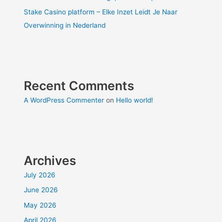
Stake Casino platform – Elke Inzet Leidt Je Naar
Overwinning in Nederland
Recent Comments
A WordPress Commenter
on
Hello world!
Archives
July 2026
June 2026
May 2026
April 2026