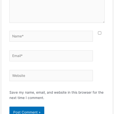
Save my name, email, and website in this browser for the
next time I comment.