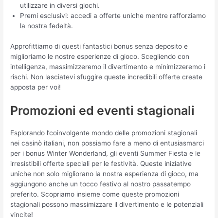
utilizzare in diversi giochi.
Premi esclusivi: accedi a offerte uniche mentre rafforziamo
la nostra fedeltà.
Approfittiamo di questi fantastici bonus senza deposito e
miglioriamo le nostre esperienze di gioco. Scegliendo con
intelligenza, massimizzeremo il divertimento e minimizzeremo i
rischi. Non lasciatevi sfuggire queste incredibili offerte create
apposta per voi!
Promozioni ed eventi stagionali
Esplorando l’coinvolgente mondo delle promozioni stagionali
nei casinò italiani, non possiamo fare a meno di entusiasmarci
per i bonus Winter Wonderland, gli eventi Summer Fiesta e le
irresistibili offerte speciali per le festività. Queste iniziative
uniche non solo migliorano la nostra esperienza di gioco, ma
aggiungono anche un tocco festivo al nostro passatempo
preferito. Scopriamo insieme come queste promozioni
stagionali possono massimizzare il divertimento e le potenziali
vincite!