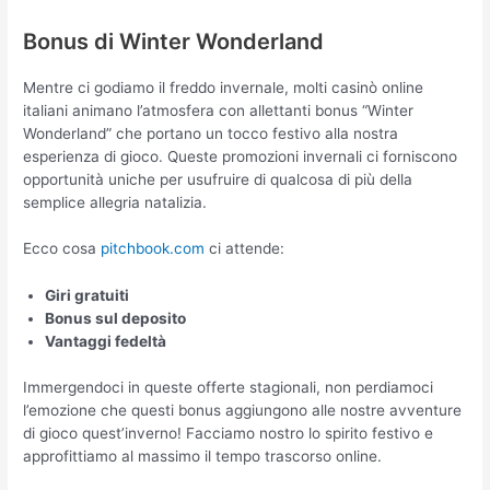
Bonus di Winter Wonderland
Mentre ci godiamo il freddo invernale, molti casinò online
italiani animano l’atmosfera con allettanti bonus “Winter
Wonderland” che portano un tocco festivo alla nostra
esperienza di gioco. Queste promozioni invernali ci forniscono
opportunità uniche per usufruire di qualcosa di più della
semplice allegria natalizia.
Ecco cosa
pitchbook.com
ci attende:
Giri gratuiti
Bonus sul deposito
Vantaggi fedeltà
Immergendoci in queste offerte stagionali, non perdiamoci
l’emozione che questi bonus aggiungono alle nostre avventure
di gioco quest’inverno! Facciamo nostro lo spirito festivo e
approfittiamo al massimo il tempo trascorso online.