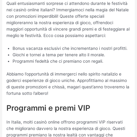
Quali entusiasmanti sorprese ci attendono durante le festività
nei casinò online italiani? Immergiamoci nella magia del Natale
con promozioni imperdibili! Queste offerte speciali
miglioreranno la nostra esperienza di gioco, offrendoci
maggiori opportunità di vincere grandi premi e di festeggiare al
meglio le festività. Ecco cosa possiamo aspettarci:
Bonus vacanza esclusivi che incrementano i nostri profitti.
Giochi e tornei a tema per tenere alto il morale.
Programmi fedeltà che ci premiano con regali.
Abbiamo l’opportunità di immergerci nello spirito natalizio e
goderci esperienze di gioco uniche. Approfittiamo al massimo
di queste promozioni e chissà, magari quest’anno troveremo la
fortuna sotto l’albero!
Programmi e premi VIP
In Italia, molti casinò online offrono programmi VIP riservati
che migliorano davvero la nostra esperienza di gioco. Questi
programmi premiano la nostra lealtà con vantaggi che