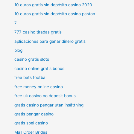
10 euros gratis sin depósito casino 2020
10 euros gratis sin depósito casino paston
7
777 casino tiradas gratis
aplicaciones para ganar dinero gratis
blog
casino gratis slots
casino online gratis bonus
free bets football
free money online casino
free uk casino no deposit bonus
gratis casino pengar utan insättning
gratis pengar casino
gratis spel casino
Mail Order Brides