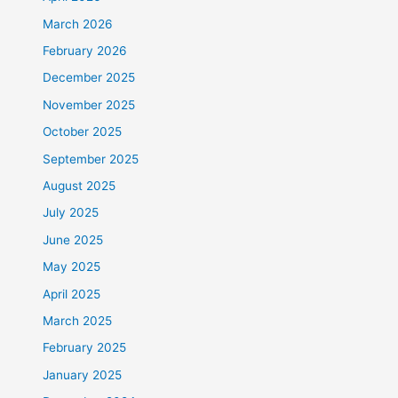
March 2026
February 2026
December 2025
November 2025
October 2025
September 2025
August 2025
July 2025
June 2025
May 2025
April 2025
March 2025
February 2025
January 2025