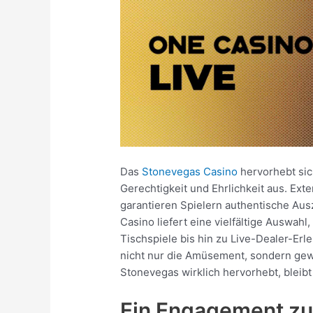
Das
Stonevegas Casino
hervorhebt sic
Gerechtigkeit und Ehrlichkeit aus. E
garantieren Spielern authentische Aus
Casino liefert eine vielfältige Auswa
Tischspiele bis hin zu Live-Dealer-Erl
nicht nur die Amüsement, sondern gew
Stonevegas wirklich hervorhebt, bleibt 
Ein Engagement zu 