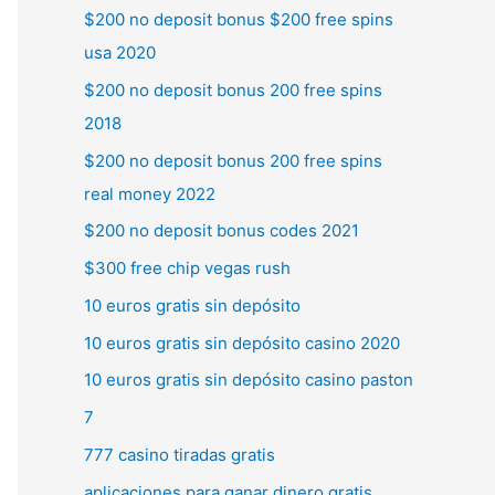
$200 no deposit bonus $200 free spins
usa 2020
$200 no deposit bonus 200 free spins
2018
$200 no deposit bonus 200 free spins
real money 2022
$200 no deposit bonus codes 2021
$300 free chip vegas rush
10 euros gratis sin depósito
10 euros gratis sin depósito casino 2020
10 euros gratis sin depósito casino paston
7
777 casino tiradas gratis
aplicaciones para ganar dinero gratis