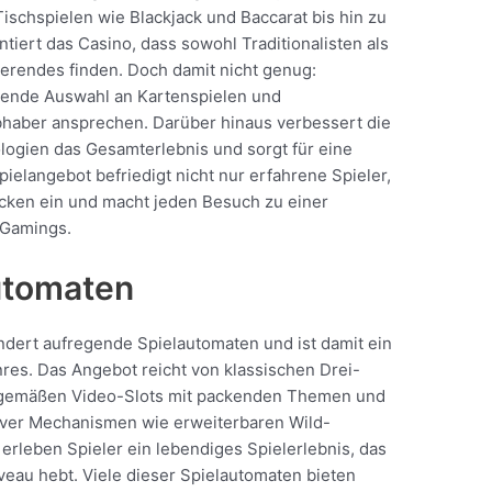
Tischspielen wie Blackjack und Baccarat bis hin zu
tiert das Casino, dass sowohl Traditionalisten als
erendes finden. Doch damit nicht genug:
gende Auswahl an Kartenspielen und
iebhaber ansprechen. Darüber hinaus verbessert die
ologien das Gesamterlebnis und sorgt für eine
ielangebot befriedigt nicht nur erfahrene Spieler,
cken ein und macht jeden Besuch zu einer
 Gamings.
utomaten
dert aufregende Spielautomaten und ist damit ein
nres. Das Angebot reicht von klassischen Drei-
itgemäßen Video-Slots mit packenden Themen und
iver Mechanismen wie erweiterbaren Wild-
rleben Spieler ein lebendiges Spielerlebnis, das
iveau hebt. Viele dieser Spielautomaten bieten