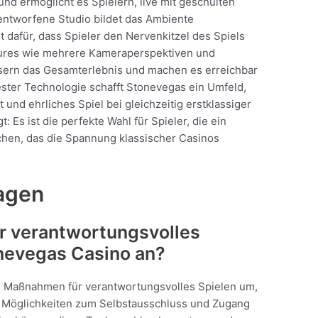
und ermöglicht es Spielern, live mit geschulten
 entworfene Studio bildet das Ambiente
 dafür, dass Spieler den Nervenkitzel des Spiels
tures wie mehrere Kameraperspektiven und
ern das Gesamterlebnis und machen es erreichbar
ster Technologie schafft Stonevegas ein Umfeld,
t und ehrliches Spiel bei gleichzeitig erstklassiger
: Es ist die perfekte Wahl für Spieler, die ein
chen, das die Spannung klassischer Casinos
ragen
 verantwortungsvolles
onevegas Casino an?
e Maßnahmen für verantwortungsvolles Spielen um,
 Möglichkeiten zum Selbstausschluss und Zugang