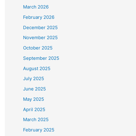
March 2026
February 2026
December 2025
November 2025
October 2025
September 2025
August 2025
July 2025
June 2025
May 2025
April 2025
March 2025
February 2025