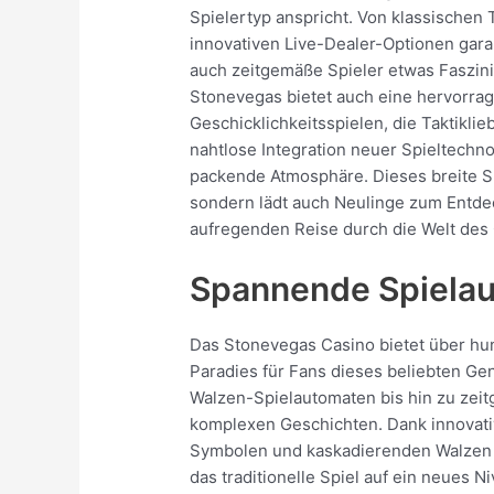
Spielertyp anspricht. Von klassischen 
innovativen Live-Dealer-Optionen garan
auch zeitgemäße Spieler etwas Faszini
Stonevegas bietet auch eine hervorra
Geschicklichkeitsspielen, die Taktikl
nahtlose Integration neuer Spieltechn
packende Atmosphäre. Dieses breite Sp
sondern lädt auch Neulinge zum Entde
aufregenden Reise durch die Welt des
Spannende Spiela
Das Stonevegas Casino bietet über hun
Paradies für Fans dieses beliebten Ge
Walzen-Spielautomaten bis hin zu ze
komplexen Geschichten. Dank innovat
Symbolen und kaskadierenden Walzen e
das traditionelle Spiel auf ein neues N