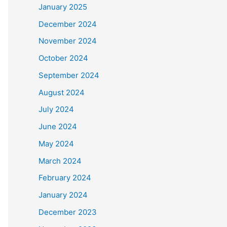
January 2025
December 2024
November 2024
October 2024
September 2024
August 2024
July 2024
June 2024
May 2024
March 2024
February 2024
January 2024
December 2023