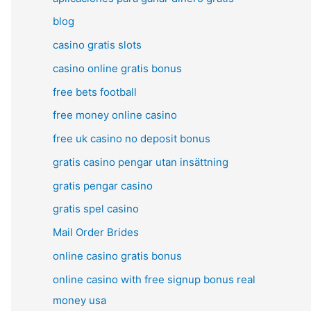
blog
casino gratis slots
casino online gratis bonus
free bets football
free money online casino
free uk casino no deposit bonus
gratis casino pengar utan insättning
gratis pengar casino
gratis spel casino
Mail Order Brides
online casino gratis bonus
online casino with free signup bonus real
money usa