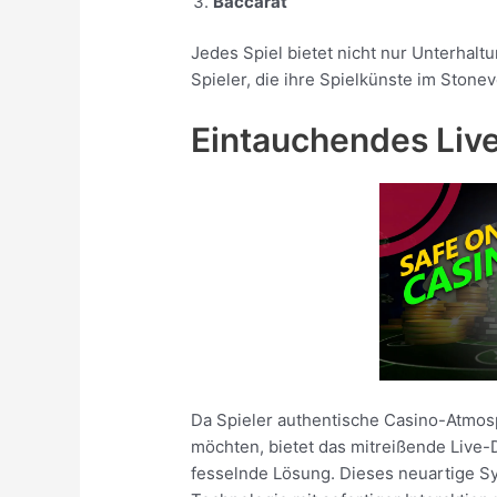
Baccarat
Jedes Spiel bietet nicht nur Unterhal
Spieler, die ihre Spielkünste im Ston
Eintauchendes Liv
Da Spieler authentische Casino-Atmos
möchten, bietet das mitreißende Live-
fesselnde Lösung. Dieses neuartige S