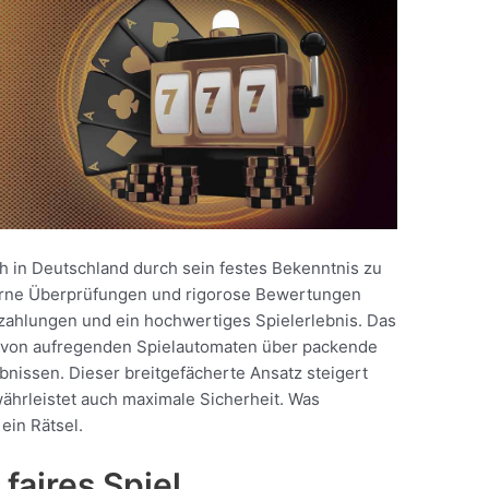
h in Deutschland durch sein festes Bekenntnis zu
xterne Überprüfungen und rigorose Bewertungen
zahlungen und ein hochwertiges Spielerlebnis. Das
hl, von aufregenden Spielautomaten über packende
ebnissen. Dieser breitgefächerte Ansatz steigert
ährleistet auch maximale Sicherheit. Was
ein Rätsel.
faires Spiel