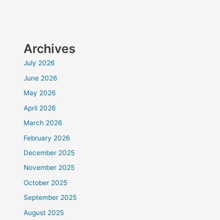
Archives
July 2026
June 2026
May 2026
April 2026
March 2026
February 2026
December 2025
November 2025
October 2025
September 2025
August 2025