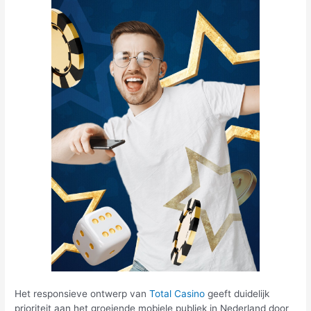
Het responsieve ontwerp van
Total Casino
geeft duidelijk
prioriteit aan het groeiende mobiele publiek in Nederland door