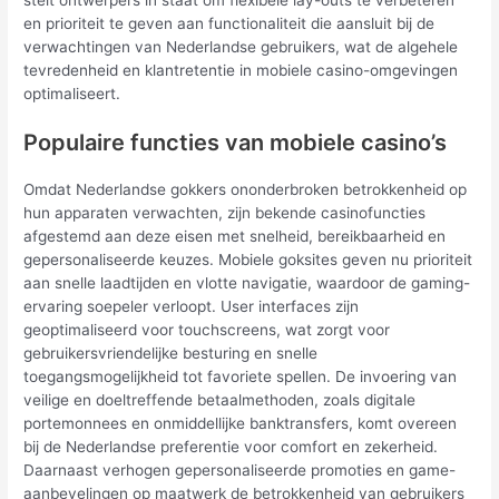
en prioriteit te geven aan functionaliteit die aansluit bij de
verwachtingen van Nederlandse gebruikers, wat de algehele
tevredenheid en klantretentie in mobiele casino-omgevingen
optimaliseert.
Populaire functies van mobiele casino’s
Omdat Nederlandse gokkers ononderbroken betrokkenheid op
hun apparaten verwachten, zijn bekende casinofuncties
afgestemd aan deze eisen met snelheid, bereikbaarheid en
gepersonaliseerde keuzes. Mobiele goksites geven nu prioriteit
aan snelle laadtijden en vlotte navigatie, waardoor de gaming-
ervaring soepeler verloopt. User interfaces zijn
geoptimaliseerd voor touchscreens, wat zorgt voor
gebruikersvriendelijke besturing en snelle
toegangsmogelijkheid tot favoriete spellen. De invoering van
veilige en doeltreffende betaalmethoden, zoals digitale
portemonnees en onmiddellijke banktransfers, komt overeen
bij de Nederlandse preferentie voor comfort en zekerheid.
Daarnaast verhogen gepersonaliseerde promoties en game-
aanbevelingen op maatwerk de betrokkenheid van gebruikers