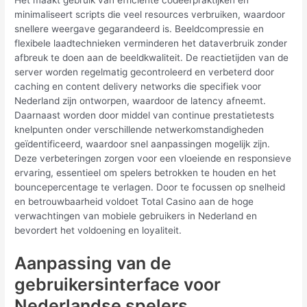
minimaliseert scripts die veel resources verbruiken, waardoor
snellere weergave gegarandeerd is. Beeldcompressie en
flexibele laadtechnieken verminderen het dataverbruik zonder
afbreuk te doen aan de beeldkwaliteit. De reactietijden van de
server worden regelmatig gecontroleerd en verbeterd door
caching en content delivery networks die specifiek voor
Nederland zijn ontworpen, waardoor de latency afneemt.
Daarnaast worden door middel van continue prestatietests
knelpunten onder verschillende netwerkomstandigheden
geïdentificeerd, waardoor snel aanpassingen mogelijk zijn.
Deze verbeteringen zorgen voor een vloeiende en responsieve
ervaring, essentieel om spelers betrokken te houden en het
bouncepercentage te verlagen. Door te focussen op snelheid
en betrouwbaarheid voldoet Total Casino aan de hoge
verwachtingen van mobiele gebruikers in Nederland en
bevordert het voldoening en loyaliteit.
Aanpassing van de
gebruikersinterface voor
Nederlandse spelers