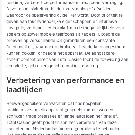
realtime, verbetert de performance en reduceert vertraging.
Deze responsiviteit verhindert vervorming of afsnijden,
waardoor de spelervaring duidelijker wordt. Door prioriteit te
geven aan touchvriendelijke eigenschappen en intuïtieve
navigatie, verhoogt het gokplatform de toegankelijkheid voor
spelers op zowel mobiele telefoons als tablets. Uitgebreide
proeven op verschillende OS garanderen een constante
functionaliteit, waardoor gebruikers uit Nederland ongestoord
kunnen gokken, ongeacht het apparaat. De aanpasbare
schermcompatibiliteit van Total Casino toont de toewijding aan
een vlotte, gebruikersgerichte mobiele ervaring.
Verbetering van performance en
laadtijden
Hoewel gebruikers verwachten dat casinospellen
probleemloos op elk apparaat gespeeld kunnen worden,
schrikken trage prestaties en lange laadtijden hen snel af.
Total Casino geeft prioriteit aan het verbeteren van deze
aspecten om Nederlandse mobiele gebruikers te behouden.
Het maakt gebruik van efficiënte codeerpraktijken en