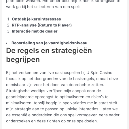
potentiële winsten. Hieronder beschrijf ik hoe ik strategisch te
werk ga bij het selecteren van een spel:
Ontdek je kerninteresses
RTP-analyse (Return to Player)
Interactie met de dealer
Beoordeling van je vaardigheidsniveau
De regels en strategieën
begrijpen
Bij het verkennen van live casinospellen bij U Spin Casino
focus ik op het doorgronden van de basisregels, omdat deze
onmisbaar zijn voor het doen van doordachte zetten.
Strategische wedtips verfijnen mijn aanpak door de
geanticipeerde opbrengst te optimaliseren en risico’s te
minimaliseren, terwijl begrip in spelvariaties me in staat stelt
mijn strategie aan te passen op unieke interacties. Laten we
de essentiële onderdelen die ons spel vormgeven eens nader
onderzoeken en deze richten op onze speldoelen.