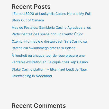
Recent Posts
I Earned 5000 at Luckyhills Casino Here Is My Full
Story Out of Canada
Mes de Festejos: Gambloria Casino Agradece a los
Participantes de España con un Evento Único
Czemu informacje o dostawcach SafeCasino są
istotne dla świadomego gracza w Polsce
À l’endroit où chaque tour de roue procure une
véritable excitation en Belgique chez Yep Casino
Stake Casino platform – Elke Inzet Leidt Je Naar
Overwinning in Nederland
Recent Comments