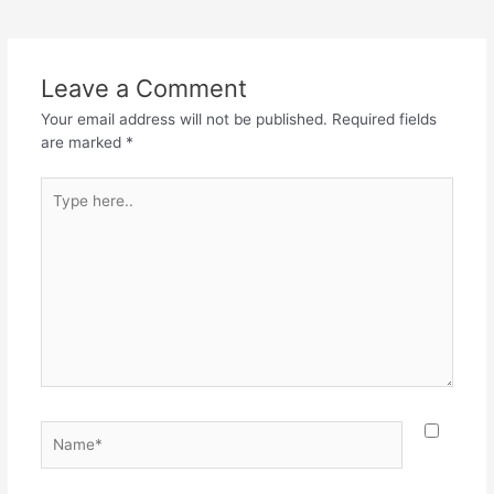
Leave a Comment
Your email address will not be published.
Required fields
are marked
*