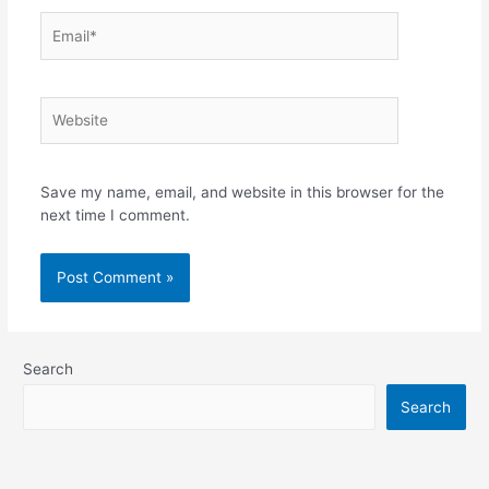
Save my name, email, and website in this browser for the
next time I comment.
Search
Search