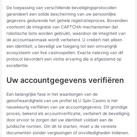
De toepassing van verschillende beveiligingsprotocollen
garandeert een solide bescherming van uw persoonlijke
gegevens gedurende het gehele registratieproces. Bovendien
voorkomt de integratie van CAPTCHA-mechanismen dat
robotische bots worden gebruikt, waardoor de integriteit van
de accountaanmaak wordt verbeterd. U creëert niet alleen
een identiteit; u beveiligt uw toegang tot een omvangrijk
ecosysteem van live casinospellen. Exacte naleving van dit
protocol bevordert een vlotte ervaring die is afgestemd op
excellentie.
Uw accountgegevens verifiëren
Een belangrijke fase in het waarborgen van de
geloofwaardigheid van uw profiel bij U Spin Casino is het
nauwkeurig verifiëren van uw accountgegevens. Dit grondige
proces, bekend als accountverificatie, verbetert de beveiliging
door ervoor te zorgen dat uw identiteit voldoet aan de
juridische normen. Om dit te starten, moet u de vereiste
documenten zonder vergissingen of onvolledigheden indienen.