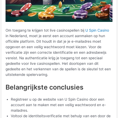
Om toegang te krijgen tot live casinospellen bij
U Spin Casino
in Nederland, moet je eerst een account aanmaken op hun
officiële platform. Dit houdt in dat je je e-mailadres moet
opgeven en een veilig wachtwoord moet kiezen. Voor de
verificatie zijn een correcte identificatie en een adresbewijs
vereist. Na authenticatie krijg je toegang tot een speciaal
gedeelte voor live casinospellen. Het doorlopen van dit
gedeelte en het verkennen van de spellen is de sleutel tot een
uitstekende spelervaring.
Belangrijkste conclusies
Registreer u op de website van U Spin Casino door een
account aan te maken met een veilig wachtwoord en e-
mailadres.
Voltooi de identiteitsverificatie met behulp van een door de