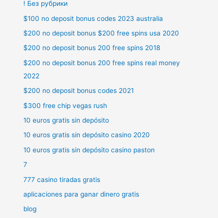
! Без рубрики
$100 no deposit bonus codes 2023 australia
$200 no deposit bonus $200 free spins usa 2020
$200 no deposit bonus 200 free spins 2018
$200 no deposit bonus 200 free spins real money
2022
$200 no deposit bonus codes 2021
$300 free chip vegas rush
10 euros gratis sin depósito
10 euros gratis sin depósito casino 2020
10 euros gratis sin depósito casino paston
7
777 casino tiradas gratis
aplicaciones para ganar dinero gratis
blog