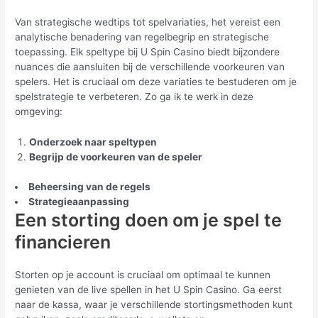
Van strategische wedtips tot spelvariaties, het vereist een
analytische benadering van regelbegrip en strategische
toepassing. Elk speltype bij U Spin Casino biedt bijzondere
nuances die aansluiten bij de verschillende voorkeuren van
spelers. Het is cruciaal om deze variaties te bestuderen om je
spelstrategie te verbeteren. Zo ga ik te werk in deze
omgeving:
Onderzoek naar speltypen
Begrijp de voorkeuren van de speler
Beheersing van de regels
Strategieaanpassing
Een storting doen om je spel te
financieren
Storten op je account is cruciaal om optimaal te kunnen
genieten van de live spellen in het U Spin Casino. Ga eerst
naar de kassa, waar je verschillende stortingsmethoden kunt