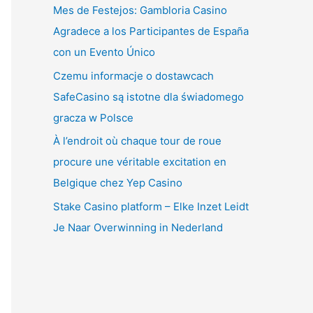
Mes de Festejos: Gambloria Casino
Agradece a los Participantes de España
con un Evento Único
Czemu informacje o dostawcach
SafeCasino są istotne dla świadomego
gracza w Polsce
À l’endroit où chaque tour de roue
procure une véritable excitation en
Belgique chez Yep Casino
Stake Casino platform – Elke Inzet Leidt
Je Naar Overwinning in Nederland