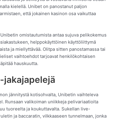
malla kielellä. Unibet on panostanut paljon
mistaen, että jokainen kasinon osa vaikuttaa
a Unibetin omistautumista antaa sujuva pelikokemus
 asiakastukeen, helppokäyttöinen käyttöliittymä
aista ja miellyttävää. Olitpa sitten panostamassa tai
eliset vaihtoehdot tarjoavat henkilökohtaisen
läpitää hauskuutta.
e-jakajapelejä
inon jännitystä kotisohvalta, Unibetin vaihteleva
l. Runsaan valikoiman uniikkeja pelivariaatioita
uu tuoreelta ja koukuttavalta. Sukellan live-
ruletin ja baccaratin, vilkkaaseen tunnelmaan, jonka