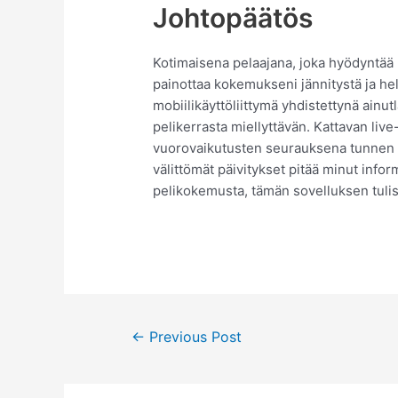
Johtopäätös
Kotimaisena pelaajana, joka hyödyntää 
painottaa kokemukseni jännitystä ja he
mobiilikäyttöliittymä yhdistettynä ainut
pelikerrasta miellyttävän. Kattavan live
vuorovaikutusten seurauksena tunnen a
välittömät päivitykset pitää minut info
pelikokemusta, tämän sovelluksen tulisi 
←
Previous Post