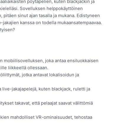
aaliaikaisten pöytäpelien, kuten blackjackin ja
 kielelläsi. Sovelluksen helppokäyttöinen
n, pitäen sinut ajan tasalla ja mukana. Edistyneen
ve-jakajien kanssa on todella mukaansatempaavaa.
ityisen?
 mobiilisovelluksen, joka antaa ensiluokkaisen
le liikkeellä ollessaan.
liittymät, jotka antavat lokalisoidun ja
live-jakajapelejä, kuten blackjack, ruletti ja
tykset takavat, että pelaajat saavat välittömiä
ukien mahdolliset VR-ominaisuudet, tehostaa