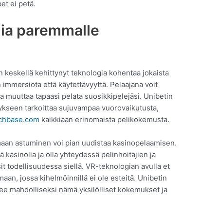
et ei petä.
gia paremmalle
n keskellä kehittynyt teknologia kohentaa jokaista
immersiota että käytettävyyttä. Pelaajana voit
 muuttaa tapaasi pelata suosikkipelejäsi. Unibetin
ykseen tarkoittaa sujuvampaa vuorovaikutusta,
chbase.com
kaikkiaan erinomaista pelikokemusta.
maan astuminen voi pian uudistaa kasinopelaamisen.
nä kasinolla ja olla yhteydessä pelinhoitajien ja
it todellisuudessa siellä. VR-teknologian avulla et
maan, jossa kihelmöinnillä ei ole esteitä. Unibetin
ee mahdolliseksi nämä yksilölliset kokemukset ja