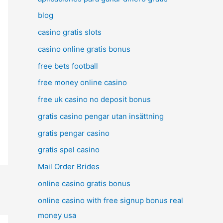
blog
casino gratis slots
casino online gratis bonus
free bets football
free money online casino
free uk casino no deposit bonus
gratis casino pengar utan insättning
gratis pengar casino
gratis spel casino
Mail Order Brides
online casino gratis bonus
online casino with free signup bonus real
money usa