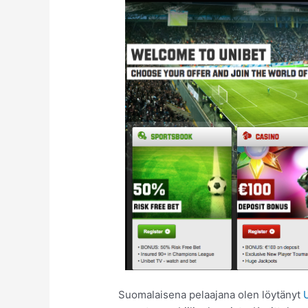
Suomalaisena pelaajana olen löytänyt