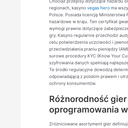
Chociaż przepisy dotyczące hazardu on
regionach, kasyno
vegas hero
ma wszys
Polsce. Posiada licencję Ministerstwa 
hazardowe w kraju. Ten certyfikat gwa
wymogi prawne dotyczące zabezpiecze
gry. Kasyno regularnie przechodzi au
celu potwierdzenia uczciwości i jawnoś
przeciwdziałania praniu pieniędzy (AM
surowe procedury KYC (Know Your Cust
szyfrowania danych spełniają najlepsz
Te środki regulacyjne dowodzą determ
odpowiadającą z polskim prawem i utr
ochrony konsumentów.
Różnorodność gier
oprogramowania w 
Zróżnicowane asortyment gier definiu