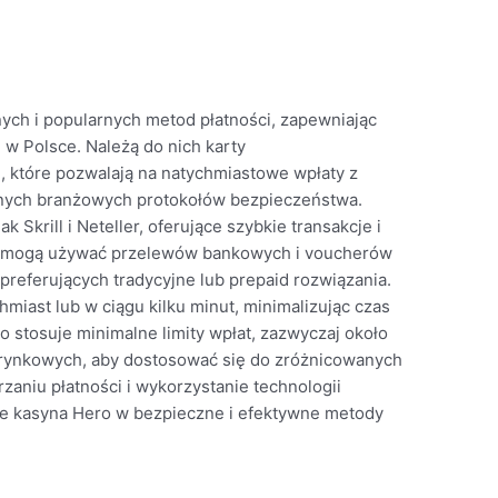
ych i popularnych metod płatności, zapewniając
w Polsce. Należą do nich karty
, które pozwalają na natychmiastowe wpłaty z
ych branżowych protokołów bezpieczeństwa.
k Skrill i Neteller, oferujące szybkie transakcje i
e mogą używać przelewów bankowych i voucherów
preferujących tradycyjne lub prepaid rozwiązania.
miast lub w ciągu kilku minut, minimalizując czas
o stosuje minimalne limity wpłat, zazwyczaj około
 rynkowych, aby dostosować się do zróżnicowanych
aniu płatności i wykorzystanie technologii
ie kasyna Hero w bezpieczne i efektywne metody