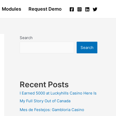
Modules
Request Demo
Search
Search
Recent Posts
I Earned 5000 at Luckyhills Casino Here Is
My Full Story Out of Canada
Mes de Festejos: Gambloria Casino