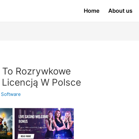
Home
About us
o To Rozrywkowe
 Licencją W Polsce
y
Software