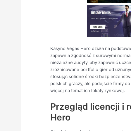
Kasyno Vegas Hero działa na podstawie 
zapewnia zgodność z surowymi normam
niezależne audyty, aby zapewnić uczciw
zróżnicowane portfolio gier od uzna
stosując solidne środki bezpieczeństw
polskich graczy, ale podejście firmy d
więcej na temat ich lokaty rynkowej.
Przegląd licencji i
Hero