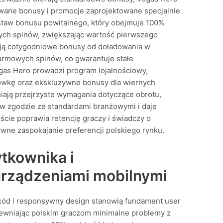
owane bonusy i promocje zaprojektowane specjalnie
estaw bonusu powitalnego, który obejmuje 100%
ch spinów, zwiększając wartość pierwszego
ją cotygodniowe bonusy od doładowania w
rmowych spinów, co gwarantuje stałe
as Hero prowadzi program lojalnościowy,
ówkę oraz ekskluzywne bonusy dla wiernych
iają przejrzyste wymagania dotyczące obrotu,
 w zgodzie ze standardami branżowymi i daje
cie poprawia retencję graczy i świadczy o
wne zaspokajanie preferencji polskiego rynku.
tkownika i
urządzeniami mobilnymi
ód i responsywny design stanowią fundament user
ewniając polskim graczom minimalne problemy z