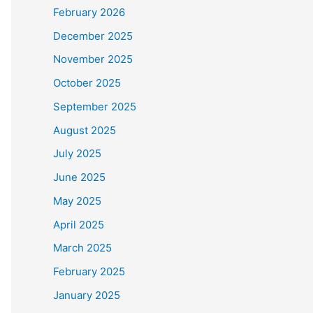
February 2026
December 2025
November 2025
October 2025
September 2025
August 2025
July 2025
June 2025
May 2025
April 2025
March 2025
February 2025
January 2025