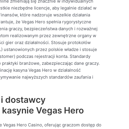
line zmieniają się znacznie w indywidualnych
tkie niezbędne licencje, aby legalnie działać w
Finansów, które nadzoruje wszelkie działania
rantuje, że Vegas Hero spełnia rygorystyczne
nia graczy, bezpieczeństwa danych i rozważnej
dytom realizowanym przez zewnętrzne organy w
ci gier oraz działalności. Stosuje protokołów
L) ustanowionych przez polskie władze i stosuje
omer) podczas rejestracji konta. Standardy
e praktyki branżowe, zabezpieczając dane graczy.
inację kasyna Vegas Hero w działalność
zymywanie najwyższych standardów zaufania i
 i dostawcy
kasynie Vegas Hero
je Vegas Hero Casino, oferując graczom dostęp do