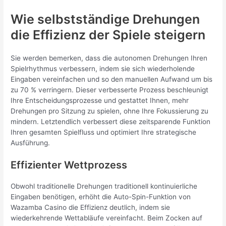
Wie selbstständige Drehungen
die Effizienz der Spiele steigern
Sie werden bemerken, dass die autonomen Drehungen Ihren
Spielrhythmus verbessern, indem sie sich wiederholende
Eingaben vereinfachen und so den manuellen Aufwand um bis
zu 70 % verringern. Dieser verbesserte Prozess beschleunigt
Ihre Entscheidungsprozesse und gestattet Ihnen, mehr
Drehungen pro Sitzung zu spielen, ohne Ihre Fokussierung zu
mindern. Letztendlich verbessert diese zeitsparende Funktion
Ihren gesamten Spielfluss und optimiert Ihre strategische
Ausführung.
Effizienter Wettprozess
Obwohl traditionelle Drehungen traditionell kontinuierliche
Eingaben benötigen, erhöht die Auto-Spin-Funktion von
Wazamba Casino die Effizienz deutlich, indem sie
wiederkehrende Wettabläufe vereinfacht. Beim Zocken auf