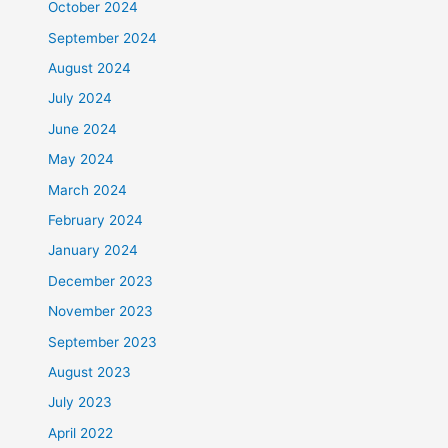
October 2024
September 2024
August 2024
July 2024
June 2024
May 2024
March 2024
February 2024
January 2024
December 2023
November 2023
September 2023
August 2023
July 2023
April 2022