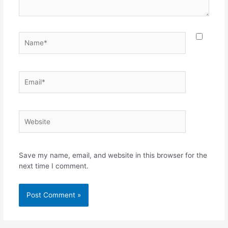
Save my name, email, and website in this browser for the
next time I comment.