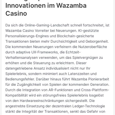
Innovationen im Wazamba
Casino
Da sich die Online-Gaming-Landschaft schnell fortschreitet, ist
Wazamba Casino Vorreiter bei Neuerungen. KI-gestützte
Personalisierungs-Engines und Blockchain-gesicherte
Transaktionen bieten mehr Durchsichtigkeit und Geborgenheit.
Die kommenden Neuerungen verfeinern die Nutzeroberfläche
durch adaptive UX-Frameworks, die Echtzeit-
Verhaltensanalysen verwenden, um das Spielvergnügen zu
erhöhen und die Steuerung zu erleichtern. Dieser
datengetriebene Ansatz individualisiert nicht nur Ihr
Spielerlebnis, sondern minimiert auch Latenzzeiten und
Bedienungsfehler. Darüber hinaus führt Wazamba Pionierarbeit
für die Zugänglichkeit von Spielen der kommenden Generation.
Durch die Integration von AR-Funktionen und Cross-Plattform-
Kompatibilität wird ein störungsfreies Spielerlebnis losgelöst
von den Hardwareeinschränkungen sichergestellt. Die
angestrebte Einsetzung der dezentralen Ledger-Technologie
stärkt die Integrität der Transaktionen, senkt das Gefahr von