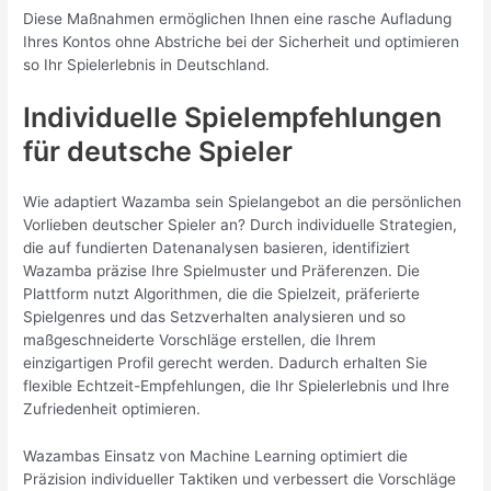
Diese Maßnahmen ermöglichen Ihnen eine rasche Aufladung
Ihres Kontos ohne Abstriche bei der Sicherheit und optimieren
so Ihr Spielerlebnis in Deutschland.
Individuelle Spielempfehlungen
für deutsche Spieler
Wie adaptiert Wazamba sein Spielangebot an die persönlichen
Vorlieben deutscher Spieler an? Durch individuelle Strategien,
die auf fundierten Datenanalysen basieren, identifiziert
Wazamba präzise Ihre Spielmuster und Präferenzen. Die
Plattform nutzt Algorithmen, die die Spielzeit, präferierte
Spielgenres und das Setzverhalten analysieren und so
maßgeschneiderte Vorschläge erstellen, die Ihrem
einzigartigen Profil gerecht werden. Dadurch erhalten Sie
flexible Echtzeit-Empfehlungen, die Ihr Spielerlebnis und Ihre
Zufriedenheit optimieren.
Wazambas Einsatz von Machine Learning optimiert die
Präzision individueller Taktiken und verbessert die Vorschläge