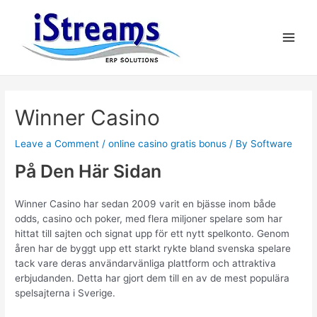
Winner Casino
Leave a Comment
/
online casino gratis bonus
/ By
Software
På Den Här Sidan
Winner Casino har sedan 2009 varit en bjässe inom både
odds, casino och poker, med flera miljoner spelare som har
hittat till sajten och signat upp för ett nytt spelkonto. Genom
åren har de byggt upp ett starkt rykte bland svenska spelare
tack vare deras användarvänliga plattform och attraktiva
erbjudanden. Detta har gjort dem till en av de mest populära
spelsajterna i Sverige.