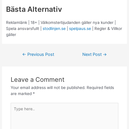
Bästa Alternativ
Reklamlänk | 18+ | Välkomsterbjudanden gäller nya kunder |
Spela ansvarsfullt |
stodlinjen.se
|
spelpaus.se
| Regler & Villkor
gäller
←
Previous Post
Next Post
→
Leave a Comment
Your email address will not be published.
Required fields
are marked
*