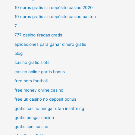
10 euros gratis sin depósito casino 2020
10 euros gratis sin depósito casino paston
7
777 casino tiradas gratis
aplicaciones para ganar dinero gratis
blog
casino gratis slots
casino online gratis bonus
free bets football
free money online casino
free uk casino no deposit bonus
gratis casino pengar utan insättning
gratis pengar casino
gratis spel casino