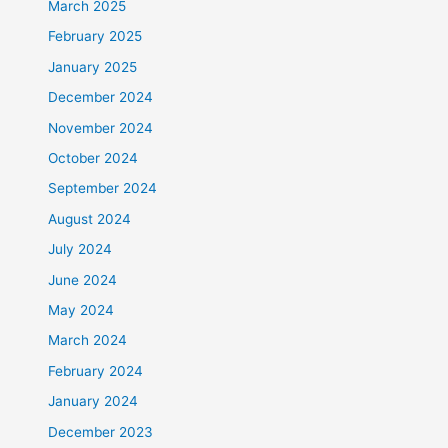
March 2025
February 2025
January 2025
December 2024
November 2024
October 2024
September 2024
August 2024
July 2024
June 2024
May 2024
March 2024
February 2024
January 2024
December 2023