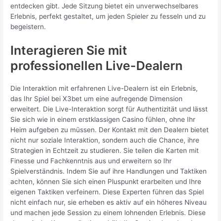
entdecken gibt. Jede Sitzung bietet ein unverwechselbares
Erlebnis, perfekt gestaltet, um jeden Spieler zu fesseln und zu
begeistern.
Interagieren Sie mit
professionellen Live-Dealern
Die Interaktion mit erfahrenen Live-Dealern ist ein Erlebnis,
das Ihr Spiel bei X3bet um eine aufregende Dimension
erweitert. Die Live-Interaktion sorgt für Authentizität und lässt
Sie sich wie in einem erstklassigen Casino fühlen, ohne Ihr
Heim aufgeben zu müssen. Der Kontakt mit den Dealern bietet
nicht nur soziale Interaktion, sondern auch die Chance, ihre
Strategien in Echtzeit zu studieren. Sie teilen die Karten mit
Finesse und Fachkenntnis aus und erweitern so Ihr
Spielverständnis. Indem Sie auf ihre Handlungen und Taktiken
achten, können Sie sich einen Pluspunkt erarbeiten und Ihre
eigenen Taktiken verfeinern. Diese Experten führen das Spiel
nicht einfach nur, sie erheben es aktiv auf ein höheres Niveau
und machen jede Session zu einem lohnenden Erlebnis. Diese