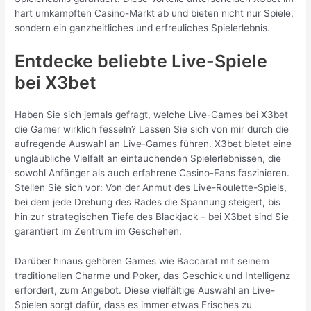
hart umkämpften Casino-Markt ab und bieten nicht nur Spiele,
sondern ein ganzheitliches und erfreuliches Spielerlebnis.
Entdecke beliebte Live-Spiele
bei X3bet
Haben Sie sich jemals gefragt, welche Live-Games bei X3bet
die Gamer wirklich fesseln? Lassen Sie sich von mir durch die
aufregende Auswahl an Live-Games führen. X3bet bietet eine
unglaubliche Vielfalt an eintauchenden Spielerlebnissen, die
sowohl Anfänger als auch erfahrene Casino-Fans faszinieren.
Stellen Sie sich vor: Von der Anmut des Live-Roulette-Spiels,
bei dem jede Drehung des Rades die Spannung steigert, bis
hin zur strategischen Tiefe des Blackjack – bei X3bet sind Sie
garantiert im Zentrum im Geschehen.
Darüber hinaus gehören Games wie Baccarat mit seinem
traditionellen Charme und Poker, das Geschick und Intelligenz
erfordert, zum Angebot. Diese vielfältige Auswahl an Live-
Spielen sorgt dafür, dass es immer etwas Frisches zu