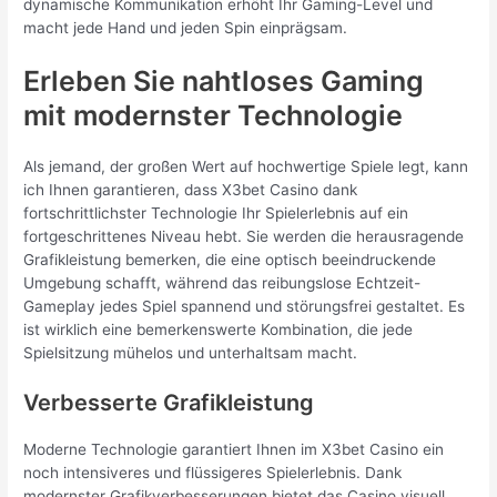
dynamische Kommunikation erhöht Ihr Gaming-Level und
macht jede Hand und jeden Spin einprägsam.
Erleben Sie nahtloses Gaming
mit modernster Technologie
Als jemand, der großen Wert auf hochwertige Spiele legt, kann
ich Ihnen garantieren, dass X3bet Casino dank
fortschrittlichster Technologie Ihr Spielerlebnis auf ein
fortgeschrittenes Niveau hebt. Sie werden die herausragende
Grafikleistung bemerken, die eine optisch beeindruckende
Umgebung schafft, während das reibungslose Echtzeit-
Gameplay jedes Spiel spannend und störungsfrei gestaltet. Es
ist wirklich eine bemerkenswerte Kombination, die jede
Spielsitzung mühelos und unterhaltsam macht.
Verbesserte Grafikleistung
Moderne Technologie garantiert Ihnen im X3bet Casino ein
noch intensiveres und flüssigeres Spielerlebnis. Dank
modernster Grafikverbesserungen bietet das Casino visuell