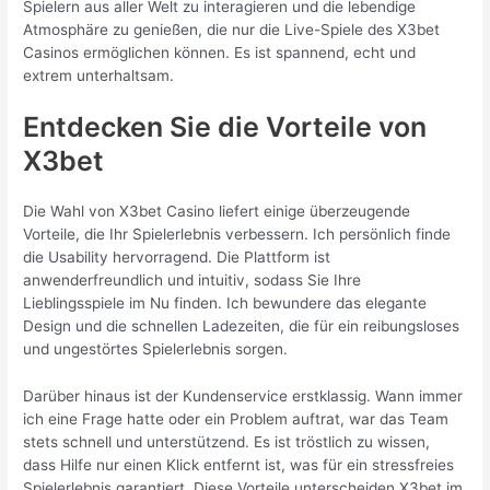
Spielern aus aller Welt zu interagieren und die lebendige
Atmosphäre zu genießen, die nur die Live-Spiele des X3bet
Casinos ermöglichen können. Es ist spannend, echt und
extrem unterhaltsam.
Entdecken Sie die Vorteile von
X3bet
Die Wahl von X3bet Casino liefert einige überzeugende
Vorteile, die Ihr Spielerlebnis verbessern. Ich persönlich finde
die Usability hervorragend. Die Plattform ist
anwenderfreundlich und intuitiv, sodass Sie Ihre
Lieblingsspiele im Nu finden. Ich bewundere das elegante
Design und die schnellen Ladezeiten, die für ein reibungsloses
und ungestörtes Spielerlebnis sorgen.
Darüber hinaus ist der Kundenservice erstklassig. Wann immer
ich eine Frage hatte oder ein Problem auftrat, war das Team
stets schnell und unterstützend. Es ist tröstlich zu wissen,
dass Hilfe nur einen Klick entfernt ist, was für ein stressfreies
Spielerlebnis garantiert. Diese Vorteile unterscheiden X3bet im