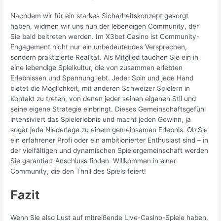
Nachdem wir für ein starkes Sicherheitskonzept gesorgt
haben, widmen wir uns nun der lebendigen Community, der
Sie bald beitreten werden. Im X3bet Casino ist Community-
Engagement nicht nur ein unbedeutendes Versprechen,
sondern praktizierte Realität. Als Mitglied tauchen Sie ein in
eine lebendige Spielkultur, die von zusammen erlebten
Erlebnissen und Spannung lebt. Jeder Spin und jede Hand
bietet die Möglichkeit, mit anderen Schweizer Spielern in
Kontakt zu treten, von denen jeder seinen eigenen Stil und
seine eigene Strategie einbringt. Dieses Gemeinschaftsgefühl
intensiviert das Spielerlebnis und macht jeden Gewinn, ja
sogar jede Niederlage zu einem gemeinsamen Erlebnis. Ob Sie
ein erfahrener Profi oder ein ambitionierter Enthusiast sind – in
der vielfältigen und dynamischen Spielergemeinschaft werden
Sie garantiert Anschluss finden. Willkommen in einer
Community, die den Thrill des Spiels feiert!
Fazit
Wenn Sie also Lust auf mitreißende Live-Casino-Spiele haben,