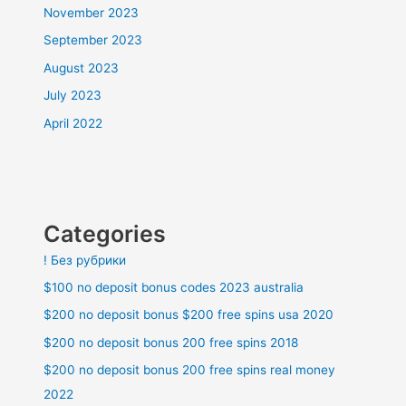
November 2023
September 2023
August 2023
July 2023
April 2022
Categories
! Без рубрики
$100 no deposit bonus codes 2023 australia
$200 no deposit bonus $200 free spins usa 2020
$200 no deposit bonus 200 free spins 2018
$200 no deposit bonus 200 free spins real money
2022