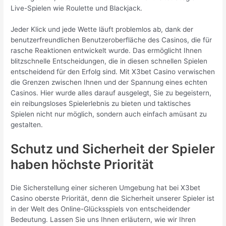
Live-Spielen wie Roulette und Blackjack.
Jeder Klick und jede Wette läuft problemlos ab, dank der
benutzerfreundlichen Benutzeroberfläche des Casinos, die für
rasche Reaktionen entwickelt wurde. Das ermöglicht Ihnen
blitzschnelle Entscheidungen, die in diesen schnellen Spielen
entscheidend für den Erfolg sind. Mit X3bet Casino verwischen
die Grenzen zwischen Ihnen und der Spannung eines echten
Casinos. Hier wurde alles darauf ausgelegt, Sie zu begeistern,
ein reibungsloses Spielerlebnis zu bieten und taktisches
Spielen nicht nur möglich, sondern auch einfach amüsant zu
gestalten.
Schutz und Sicherheit der Spieler
haben höchste Priorität
Die Sicherstellung einer sicheren Umgebung hat bei X3bet
Casino oberste Priorität, denn die Sicherheit unserer Spieler ist
in der Welt des Online-Glücksspiels von entscheidender
Bedeutung. Lassen Sie uns Ihnen erläutern, wie wir Ihren