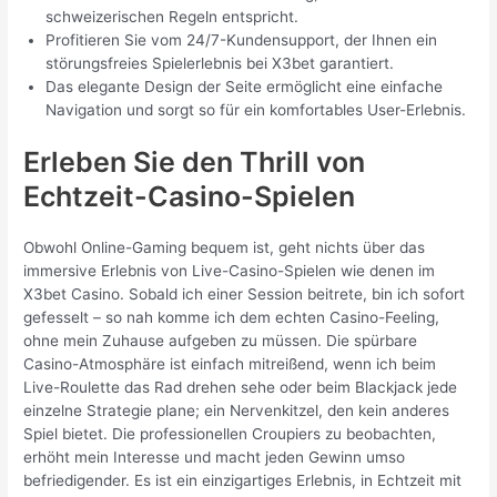
schweizerischen Regeln entspricht.
Profitieren Sie vom 24/7-Kundensupport, der Ihnen ein
störungsfreies Spielerlebnis bei X3bet garantiert.
Das elegante Design der Seite ermöglicht eine einfache
Navigation und sorgt so für ein komfortables User-Erlebnis.
Erleben Sie den Thrill von
Echtzeit-Casino-Spielen
Obwohl Online-Gaming bequem ist, geht nichts über das
immersive Erlebnis von Live-Casino-Spielen wie denen im
X3bet Casino. Sobald ich einer Session beitrete, bin ich sofort
gefesselt – so nah komme ich dem echten Casino-Feeling,
ohne mein Zuhause aufgeben zu müssen. Die spürbare
Casino-Atmosphäre ist einfach mitreißend, wenn ich beim
Live-Roulette das Rad drehen sehe oder beim Blackjack jede
einzelne Strategie plane; ein Nervenkitzel, den kein anderes
Spiel bietet. Die professionellen Croupiers zu beobachten,
erhöht mein Interesse und macht jeden Gewinn umso
befriedigender. Es ist ein einzigartiges Erlebnis, in Echtzeit mit