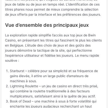
jeux de table ou de jeux en temps réel. L’identification de ces
titres phares nous permet de mieux comprendre la sélection
de jeux offerts par la interface et les préférences des joueurs.
Vue d’ensemble des principaux jeux
La exploration rapide simplifie l’accès aux top jeux de Bwin
Casino, en présentant les titres qui fascinent le plus les clients
en Belgique. L’étude des choix de jeux et des goûts des
joueurs démontre la tactique de la site, qui perfectionne
l’expérience utilisateur et fidélise les joueurs. Le menu rapide
soulève :
Starburst – célèbre pour sa simplicité et sa fréquence de
gains élevée, il attire un large public d’amateurs de
machines à sous.
Lightning Roulette – un jeu de casino en direct très prisé,
qui combine la roulette traditionnelle à des facteurs
multiplicateurs, satisfaisant ainsi à la quête de jeu actif.
Book of Dead – une machine à sous à forte volatilité qui
enchante les joueurs audacieux recherchant un haut