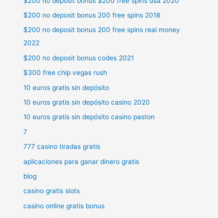
$200 no deposit bonus $200 free spins usa 2020
$200 no deposit bonus 200 free spins 2018
$200 no deposit bonus 200 free spins real money
2022
$200 no deposit bonus codes 2021
$300 free chip vegas rush
10 euros gratis sin depósito
10 euros gratis sin depósito casino 2020
10 euros gratis sin depósito casino paston
7
777 casino tiradas gratis
aplicaciones para ganar dinero gratis
blog
casino gratis slots
casino online gratis bonus