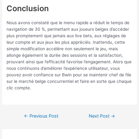
Conclusion
Nous avons constaté que le menu rapide a réduit le temps de
navigation de 30 %, permettant aux joueurs belges d’accéder
plus promptement que jamais aux live bets, aux réglages de
leur compte et aux jeux les plus appréciés. Inattendu, cette
simple modification accélère non seulement le jeu, mais
allonge également la durée des sessions et la satisfaction,
prouvant ainsi que l’efficacité favorise l’engagement. Alors que
nous continuons d’améliorer l’expérience utilisateur, vous
pouvez avoir confiance sur Bwin pour se maintenir chef de file
sur le marché belge concurrentiel et faire en sorte que chaque
clic compte.
←
Previous Post
Next Post
→