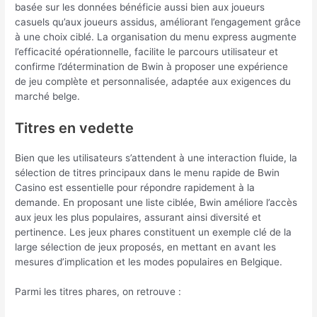
basée sur les données bénéficie aussi bien aux joueurs
casuels qu’aux joueurs assidus, améliorant l’engagement grâce
à une choix ciblé. La organisation du menu express augmente
l’efficacité opérationnelle, facilite le parcours utilisateur et
confirme l’détermination de Bwin à proposer une expérience
de jeu complète et personnalisée, adaptée aux exigences du
marché belge.
Titres en vedette
Bien que les utilisateurs s’attendent à une interaction fluide, la
sélection de titres principaux dans le menu rapide de Bwin
Casino est essentielle pour répondre rapidement à la
demande. En proposant une liste ciblée, Bwin améliore l’accès
aux jeux les plus populaires, assurant ainsi diversité et
pertinence. Les jeux phares constituent un exemple clé de la
large sélection de jeux proposés, en mettant en avant les
mesures d’implication et les modes populaires en Belgique.
Parmi les titres phares, on retrouve :