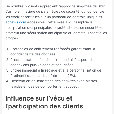
De nombreux clients apprécient l’approche simplifiée de Bwin
Casino en matière de paramètres de sécurité, qui concentre
les choix essentielles sur un panneau de contrôle unique et
apnews.com
accessible. Cette mise à jour simplifie la
manipulation des principales caractéristiques de sécurité et
promeut une sécurisation anticipative du compte. Essentielles
progrès :
Protocoles de chiffrement renforcés garantissant la
confidentialité des données.
Phases d’authentification client optimisées pour des
connexions plus véloces et sécurisées.
Entrée immédiat à la réglage et à la personnalisation de
l’authentification à deux éléments (2FA).
Observation en instantané des activités avec alertes
rapides en cas de comportement suspect.
Influence sur l’vécu et
l’participation des clients