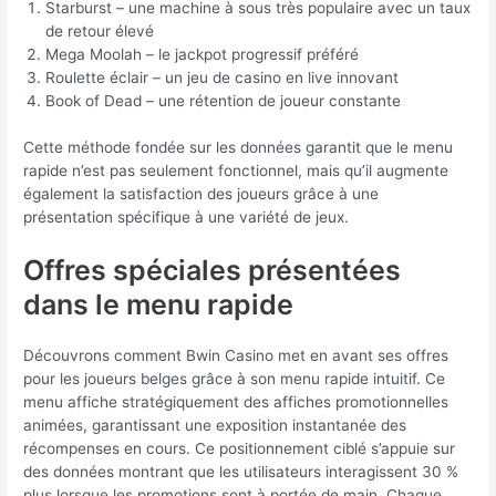
Starburst – une machine à sous très populaire avec un taux
de retour élevé
Mega Moolah – le jackpot progressif préféré
Roulette éclair – un jeu de casino en live innovant
Book of Dead – une rétention de joueur constante
Cette méthode fondée sur les données garantit que le menu
rapide n’est pas seulement fonctionnel, mais qu’il augmente
également la satisfaction des joueurs grâce à une
présentation spécifique à une variété de jeux.
Offres spéciales présentées
dans le menu rapide
Découvrons comment Bwin Casino met en avant ses offres
pour les joueurs belges grâce à son menu rapide intuitif. Ce
menu affiche stratégiquement des affiches promotionnelles
animées, garantissant une exposition instantanée des
récompenses en cours. Ce positionnement ciblé s’appuie sur
des données montrant que les utilisateurs interagissent 30 %
plus lorsque les promotions sont à portée de main. Chaque