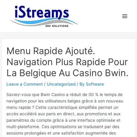
Menu Rapide Ajouté.
Navigation Plus Rapide Pour
La Belgique Au Casino Bwin.
Leave a Comment
/
Uncategorized
/ By
Software
Saviez-vous que Bwin Casino a réduit de 30 % le temps de
navigation pour les utilisateurs belges grâce à son nouveau
menu rapide ? Cette caractéristique simplifiée permet un
accès accéléré aux paris en direct, aux promotions et aux
paramètres du compte grâce à une interface optimisée et
multi-plateforme. Ces optimisations se traduisent par des
sessions prolongées et une satisfaction augmentée des