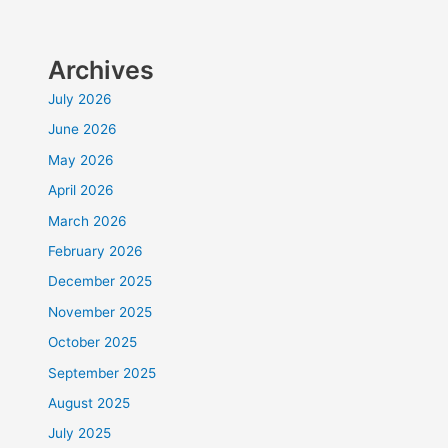
Archives
July 2026
June 2026
May 2026
April 2026
March 2026
February 2026
December 2025
November 2025
October 2025
September 2025
August 2025
July 2025