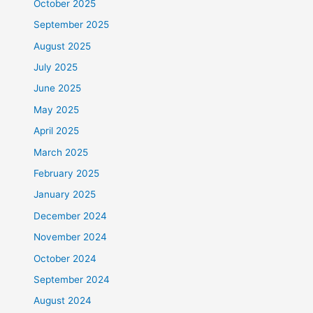
October 2025
September 2025
August 2025
July 2025
June 2025
May 2025
April 2025
March 2025
February 2025
January 2025
December 2024
November 2024
October 2024
September 2024
August 2024