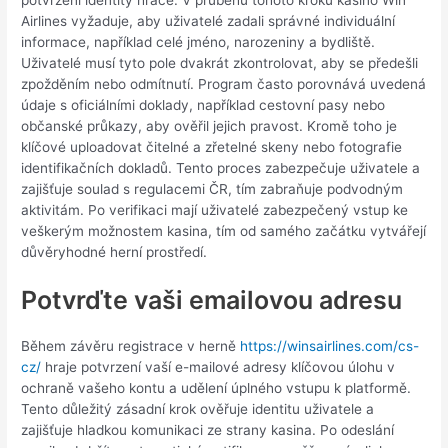
potvrzení identity hráče. V průběhu tohoto kroku kasino Win
Airlines vyžaduje, aby uživatelé zadali správné individuální
informace, například celé jméno, narozeniny a bydliště.
Uživatelé musí tyto pole dvakrát zkontrolovat, aby se předešli
zpožděním nebo odmítnutí. Program často porovnává uvedená
údaje s oficiálními doklady, například cestovní pasy nebo
občanské průkazy, aby ověřil jejich pravost. Kromě toho je
klíčové uploadovat čitelné a zřetelné skeny nebo fotografie
identifikačních dokladů. Tento proces zabezpečuje uživatele a
zajišťuje soulad s regulacemi ČR, tím zabraňuje podvodným
aktivitám. Po verifikaci mají uživatelé zabezpečený vstup ke
veškerým možnostem kasina, tím od samého začátku vytvářejí
důvěryhodné herní prostředí.
Potvrďte vaši emailovou adresu
Během závěru registrace v herně
https://winsairlines.com/cs-
cz/
hraje potvrzení vaší e-mailové adresy klíčovou úlohu v
ochraně vašeho kontu a udělení úplného vstupu k platformě.
Tento důležitý zásadní krok ověřuje identitu uživatele a
zajišťuje hladkou komunikaci ze strany kasina. Po odeslání