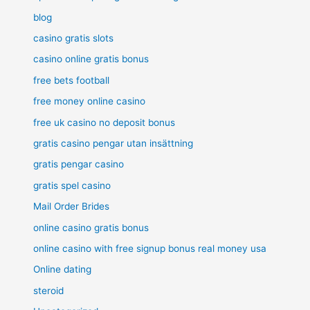
blog
casino gratis slots
casino online gratis bonus
free bets football
free money online casino
free uk casino no deposit bonus
gratis casino pengar utan insättning
gratis pengar casino
gratis spel casino
Mail Order Brides
online casino gratis bonus
online casino with free signup bonus real money usa
Online dating
steroid