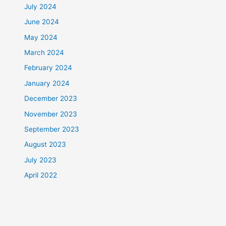
July 2024
June 2024
May 2024
March 2024
February 2024
January 2024
December 2023
November 2023
September 2023
August 2023
July 2023
April 2022