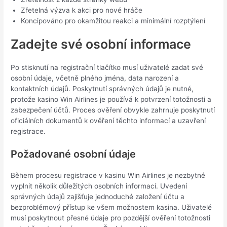
Zřetelná výzva k akci pro nové hráče
Koncipováno pro okamžitou reakci a minimální rozptýlení
Zadejte své osobní informace
Po stisknutí na registrační tlačítko musí uživatelé zadat své
osobní údaje, včetně plného jména, data narození a
kontaktních údajů. Poskytnutí správných údajů je nutné,
protože kasino Win Airlines je používá k potvrzení totožnosti a
zabezpečení účtů. Proces ověření obvykle zahrnuje poskytnutí
oficiálních dokumentů k ověření těchto informací a uzavření
registrace.
Požadované osobní údaje
Během procesu registrace v kasinu Win Airlines je nezbytné
vyplnit několik důležitých osobních informací. Uvedení
správných údajů zajišťuje jednoduché založení účtu a
bezproblémový přístup ke všem možnostem kasina. Uživatelé
musí poskytnout přesné údaje pro pozdější ověření totožnosti