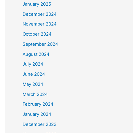
January 2025
December 2024
November 2024
October 2024
September 2024
August 2024
July 2024
June 2024
May 2024
March 2024
February 2024
January 2024
December 2023