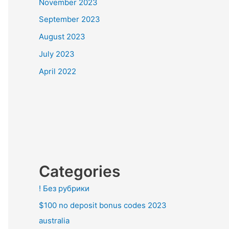
November 2023
September 2023
August 2023
July 2023
April 2022
Categories
! Без рубрики
$100 no deposit bonus codes 2023
australia