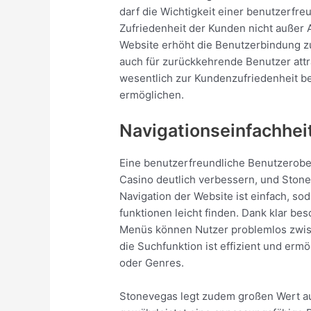
darf die Wichtigkeit einer benutzerfr
Zufriedenheit der Kunden nicht außer A
Website erhöht die Benutzerbindung zu
auch für zurückkehrende Benutzer attr
wesentlich zur Kundenzufriedenheit bei
ermöglichen.
Navigationseinfachhei
Eine benutzerfreundliche Benutzerober
Casino deutlich verbessern, und Stone
Navigation der Website ist einfach, so
funktionen leicht finden. Dank klar bes
Menüs können Nutzer problemlos zwi
die Suchfunktion ist effizient und ermö
oder Genres.
Stonevegas legt zudem großen Wert au