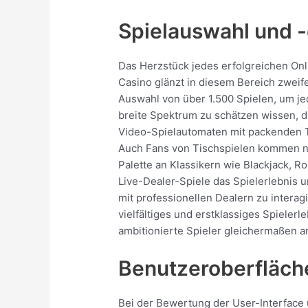
Spielauswahl und -
Das Herzstück jedes erfolgreichen Onl
Casino glänzt in diesem Bereich zweife
Auswahl von über 1.500 Spielen, um j
breite Spektrum zu schätzen wissen, di
Video-Spielautomaten mit packenden 
Auch Fans von Tischspielen kommen nic
Palette an Klassikern wie Blackjack, R
Live-Dealer-Spiele das Spielerlebnis u
mit professionellen Dealern zu interag
vielfältiges und erstklassiges Spielerl
ambitionierte Spieler gleichermaßen an
Benutzeroberfläch
Bei der Bewertung der User-Interface