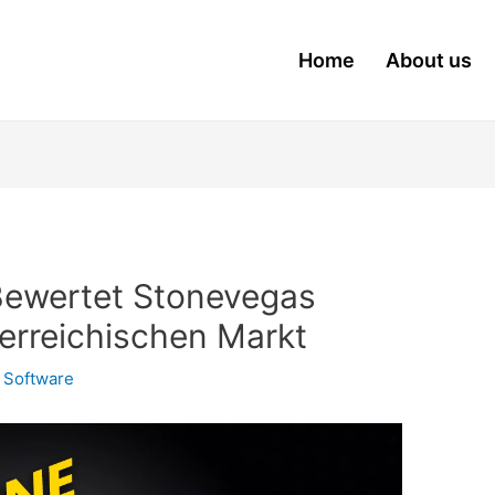
Home
About us
 Bewertet Stonevegas
erreichischen Markt
y
Software