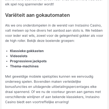
elk spel nog spannender wordt!
Variëteit aan gokautomaten
Als we ons onderdompelen in de wereld van Instasino Casino,
valt meteen op hoe divers het aanbod aan slots is. We hebben
voor ieder wat wils, zowel voor de gelegenheid gokker als voor
de high roller. Bekijk deze boeiende groepen:
Klassieke gokkasten
Videoslots
Progressieve jackpots
Thema-machines
Met geweldige mobiele spelopties kunnen we eenvoudig
onderweg spelen. Bovendien maken verleidelijke
bonusfuncties en uitdagende uitbetalingspercentages elke
draai spannend. Of we nu de voorkeur geven aan games met
verschillende winlijnen of aan bekende klassiekers, Instasino
Casino biedt een voortreffelijke ervaring!