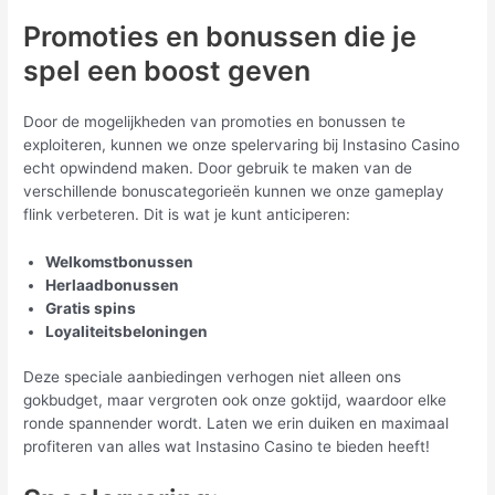
Promoties en bonussen die je
spel een boost geven
Door de mogelijkheden van promoties en bonussen te
exploiteren, kunnen we onze spelervaring bij Instasino Casino
echt opwindend maken. Door gebruik te maken van de
verschillende bonuscategorieën kunnen we onze gameplay
flink verbeteren. Dit is wat je kunt anticiperen:
Welkomstbonussen
Herlaadbonussen
Gratis spins
Loyaliteitsbeloningen
Deze speciale aanbiedingen verhogen niet alleen ons
gokbudget, maar vergroten ook onze goktijd, waardoor elke
ronde spannender wordt. Laten we erin duiken en maximaal
profiteren van alles wat Instasino Casino te bieden heeft!