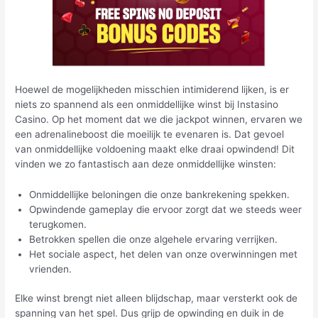
Hoewel de mogelijkheden misschien intimiderend lijken, is er
niets zo spannend als een onmiddellijke winst bij Instasino
Casino. Op het moment dat we die jackpot winnen, ervaren we
een adrenalineboost die moeilijk te evenaren is. Dat gevoel
van onmiddellijke voldoening maakt elke draai opwindend! Dit
vinden we zo fantastisch aan deze onmiddellijke winsten:
Onmiddellijke beloningen die onze bankrekening spekken.
Opwindende gameplay die ervoor zorgt dat we steeds weer
terugkomen.
Betrokken spellen die onze algehele ervaring verrijken.
Het sociale aspect, het delen van onze overwinningen met
vrienden.
Elke winst brengt niet alleen blijdschap, maar versterkt ook de
spanning van het spel. Dus grijp de opwinding en duik in de