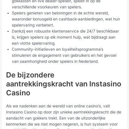
gokkasten en live dealer-spellen, speelt in op de
verschillende voorkeuren van spelers.
Spelers genieten van beloningen in de echte wereld,
waaronder bonusgeld en cashback-aanbiedingen, wat hun
spelervaring verbetert.
Dankzij een robuuste klantenservice die 24/7 beschikbaar
is, krijgen spelers op elk moment hulp, wat bijdraagt aan
een vlotte spelervaring.
Community-initiatieven en loyaliteitsprogramma’s
stimuleren de engagement van gebruikers en het gevoel
van saamhorigheid onder spelers in Nederland.
De bijzondere
aantrekkingskracht van Instasino
Casino
Als we nadenken aan de wereld van online casino’s, valt
Instasino Casino op door zijn unieke aantrekkingskracht die de
aandacht van gokkers trekt. Een van de uitzonderlijke
kenmerken die we niet mogen negeren, is hun systeem voor