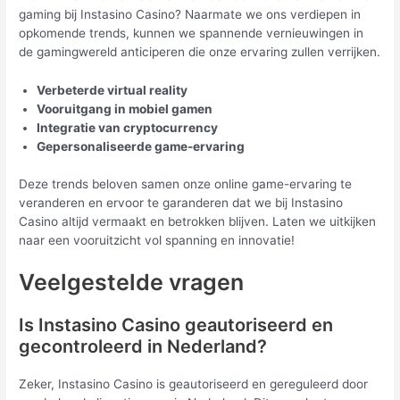
gaming bij Instasino Casino? Naarmate we ons verdiepen in
opkomende trends, kunnen we spannende vernieuwingen in
de gamingwereld anticiperen die onze ervaring zullen verrijken.
Verbeterde virtual reality
Vooruitgang in mobiel gamen
Integratie van cryptocurrency
Gepersonaliseerde game-ervaring
Deze trends beloven samen onze online game-ervaring te
veranderen en ervoor te garanderen dat we bij Instasino
Casino altijd vermaakt en betrokken blijven. Laten we uitkijken
naar een vooruitzicht vol spanning en innovatie!
Veelgestelde vragen
Is Instasino Casino geautoriseerd en
gecontroleerd in Nederland?
Zeker, Instasino Casino is geautoriseerd en gereguleerd door