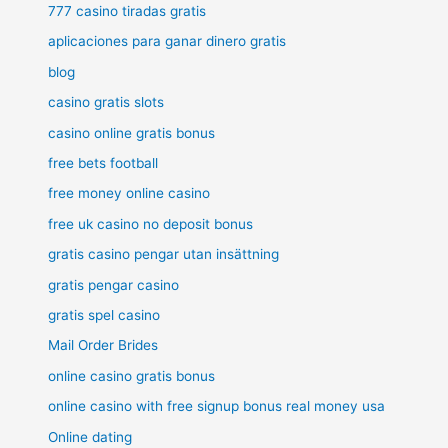
777 casino tiradas gratis
aplicaciones para ganar dinero gratis
blog
casino gratis slots
casino online gratis bonus
free bets football
free money online casino
free uk casino no deposit bonus
gratis casino pengar utan insättning
gratis pengar casino
gratis spel casino
Mail Order Brides
online casino gratis bonus
online casino with free signup bonus real money usa
Online dating