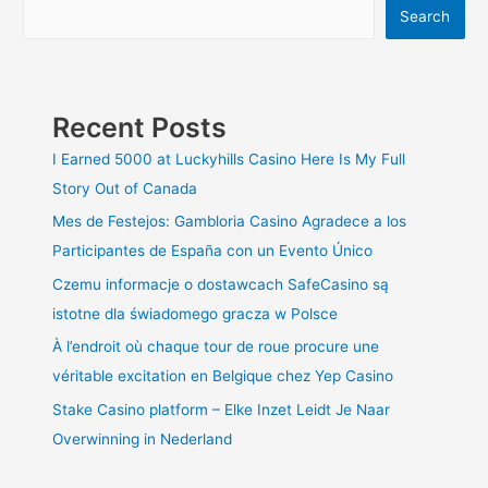
Search
Recent Posts
I Earned 5000 at Luckyhills Casino Here Is My Full
Story Out of Canada
Mes de Festejos: Gambloria Casino Agradece a los
Participantes de España con un Evento Único
Czemu informacje o dostawcach SafeCasino są
istotne dla świadomego gracza w Polsce
À l’endroit où chaque tour de roue procure une
véritable excitation en Belgique chez Yep Casino
Stake Casino platform – Elke Inzet Leidt Je Naar
Overwinning in Nederland