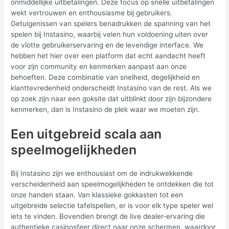
onmiddellijke uitbetalingen. Deze focus op snelle uitbetalingen
wekt vertrouwen en enthousiasme bij gebruikers.
Getuigenissen van spelers benadrukken de spanning van het
spelen bij Instasino, waarbij velen hun voldoening uiten over
de vlotte gebruikerservaring en de levendige interface. We
hebben het hier over een platform dat echt aandacht heeft
voor zijn community en kenmerken aanpast aan onze
behoeften. Deze combinatie van snelheid, degelijkheid en
klanttevredenheid onderscheidt Instasino van de rest. Als we
op zoek zijn naar een goksite dat uitblinkt door zijn bijzondere
kenmerken, dan is Instasino de plek waar we moeten zijn.
Een uitgebreid scala aan
speelmogelijkheden
Bij Instasino zijn we enthousiast om de indrukwekkende
verscheidenheid aan speelmogelijkheden te ontdekken die tot
onze handen staan. Van klassieke gokkasten tot een
uitgebreide selectie tafelspellen, er is voor elk type speler wel
iets te vinden. Bovendien brengt de live dealer-ervaring die
authentieke casinosfeer direct naar onze schermen, waardoor