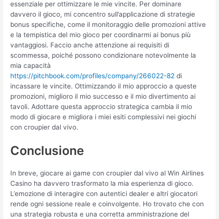
essenziale per ottimizzare le mie vincite. Per dominare
davvero il gioco, mi concentro sull’applicazione di strategie
bonus specifiche, come il monitoraggio delle promozioni attive
e la tempistica del mio gioco per coordinarmi ai bonus più
vantaggiosi. Faccio anche attenzione ai requisiti di
scommessa, poiché possono condizionare notevolmente la
mia capacità
https://pitchbook.com/profiles/company/266022-82
di
incassare le vincite. Ottimizzando il mio approccio a queste
promozioni, miglioro il mio successo e il mio divertimento ai
tavoli. Adottare questa approccio strategica cambia il mio
modo di giocare e migliora i miei esiti complessivi nei giochi
con croupier dal vivo.
Conclusione
In breve, giocare ai game con croupier dal vivo al Win Airlines
Casino ha davvero trasformato la mia esperienza di gioco.
L’emozione di interagire con autentici dealer e altri giocatori
rende ogni sessione reale e coinvolgente. Ho trovato che con
una strategia robusta e una corretta amministrazione del