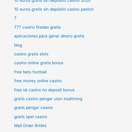
10 euros gratis sin depósito casino 2020
10 euros gratis sin depósito casino paston
7
777 casino tiradas gratis
aplicaciones para ganar dinero gratis
blog
casino gratis slots
casino online gratis bonus
free bets football
free money online casino
free uk casino no deposit bonus
gratis casino pengar utan insättning
gratis pengar casino
gratis spel casino
Mail Order Brides