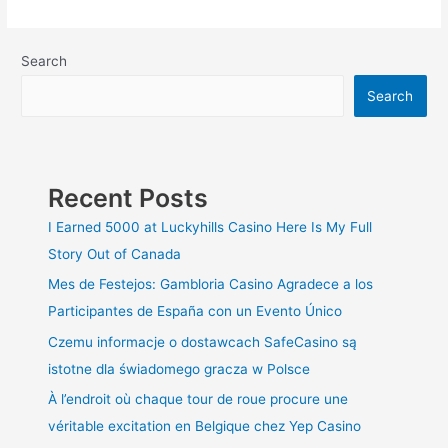
Search
Search
Recent Posts
I Earned 5000 at Luckyhills Casino Here Is My Full
Story Out of Canada
Mes de Festejos: Gambloria Casino Agradece a los
Participantes de España con un Evento Único
Czemu informacje o dostawcach SafeCasino są
istotne dla świadomego gracza w Polsce
À l’endroit où chaque tour de roue procure une
véritable excitation en Belgique chez Yep Casino