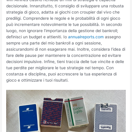
decisionale. Innanzitutto, ti consiglio di sviluppare una robusta
strategia di gioco, adatta ai giochi con croupier dal vivo che
prediligi. Comprendere le regole e le probabilità di ogni gioco
può incrementare notevolmente le tue possibilità. In secondo
luogo, non ignorare l’importanza della gestione del bankroll;
definisci un budget e attieniti. Io
annualreports.com
assegno
sempre una parte del mio bankroll a ogni sessione,
assicurandomi di non esagerare mai. Inoltre, considera l’idea di
fare delle pause per mantenere la concentrazione ed evitare
decisioni impulsive. Infine, tieni traccia delle tue vincite e delle
tue perdite per migliorare le tue strategie nel tempo. Con
costanza e disciplina, puoi accrescere la tua esperienza di
gioco e ottimizzare i tuoi risultati.