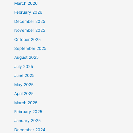
March 2026
February 2026
December 2025
November 2025
October 2025
September 2025
August 2025
July 2025
June 2025
May 2025
April 2025
March 2025
February 2025
January 2025
December 2024