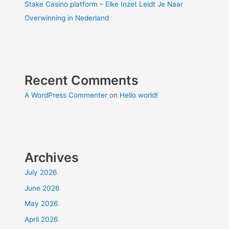
Stake Casino platform – Elke Inzet Leidt Je Naar
Overwinning in Nederland
Recent Comments
A WordPress Commenter
on
Hello world!
Archives
July 2026
June 2026
May 2026
April 2026