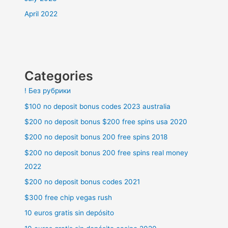
April 2022
Categories
! Без рубрики
$100 no deposit bonus codes 2023 australia
$200 no deposit bonus $200 free spins usa 2020
$200 no deposit bonus 200 free spins 2018
$200 no deposit bonus 200 free spins real money
2022
$200 no deposit bonus codes 2021
$300 free chip vegas rush
10 euros gratis sin depósito