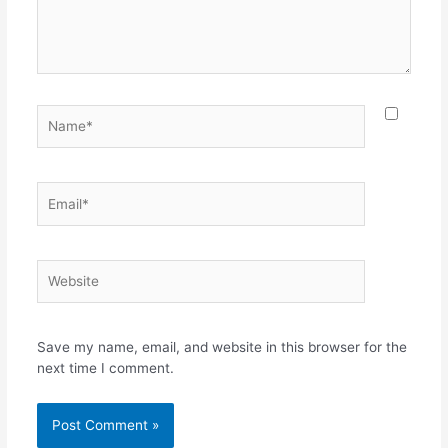
Save my name, email, and website in this browser for the
next time I comment.