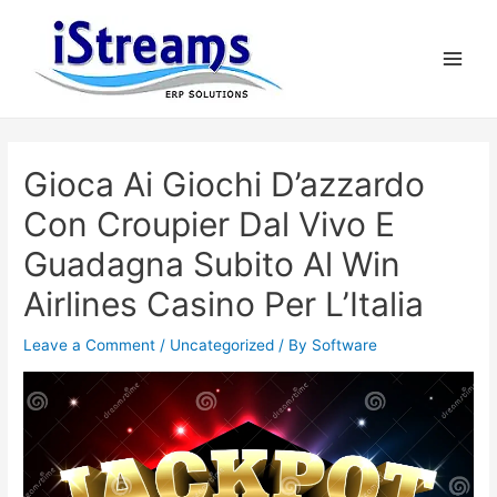
Gioca Ai Giochi D’azzardo
Con Croupier Dal Vivo E
Guadagna Subito Al Win
Airlines Casino Per L’Italia
Leave a Comment
/
Uncategorized
/ By
Software