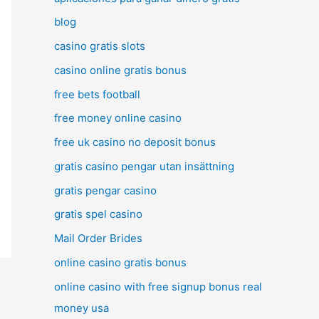
blog
casino gratis slots
casino online gratis bonus
free bets football
free money online casino
free uk casino no deposit bonus
gratis casino pengar utan insättning
gratis pengar casino
gratis spel casino
Mail Order Brides
online casino gratis bonus
online casino with free signup bonus real
money usa