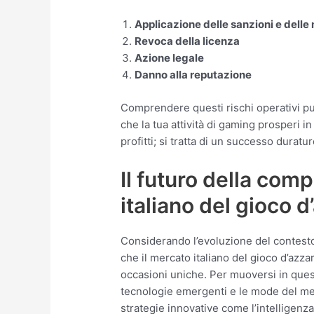
Applicazione delle sanzioni e delle
Revoca della licenza
Azione legale
Danno alla reputazione
Comprendere questi rischi operativi pu
che la tua attività di gaming prosperi in
profitti; si tratta di un successo duratur
Il futuro della com
italiano del gioco 
Considerando l’evoluzione del contest
che il mercato italiano del gioco d’azzar
occasioni uniche. Per muoversi in ques
tecnologie emergenti e le mode del mer
strategie innovative come l’intelligenza 