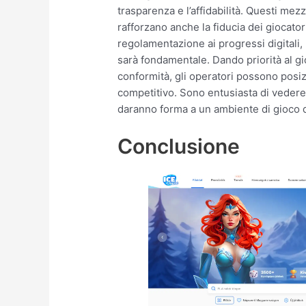
trasparenza e l’affidabilità. Questi mez
rafforzano anche la fiducia dei giocatori
regolamentazione ai progressi digitali,
sarà fondamentale. Dando priorità al g
conformità, gli operatori possono posi
competitivo. Sono entusiasta di vedere 
daranno forma a un ambiente di gioco d’
Conclusione