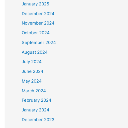
January 2025
December 2024
November 2024
October 2024
September 2024
August 2024
July 2024
June 2024
May 2024
March 2024
February 2024
January 2024
December 2023