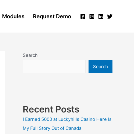
Modules
Request Demo
Search
Search
Recent Posts
I Earned 5000 at Luckyhills Casino Here Is
My Full Story Out of Canada