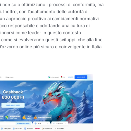
zi non solo ottimizzano i processi di conformità, ma
. Inoltre, con l’adattamento delle autorità di
 un approccio proattivo ai cambiamenti normativi
ioco responsabile e adottando una cultura di
zionarsi come leader in questo contesto
come si evolveranno questi sviluppi, che alla fine
azzardo online più sicuro e coinvolgente in Italia.