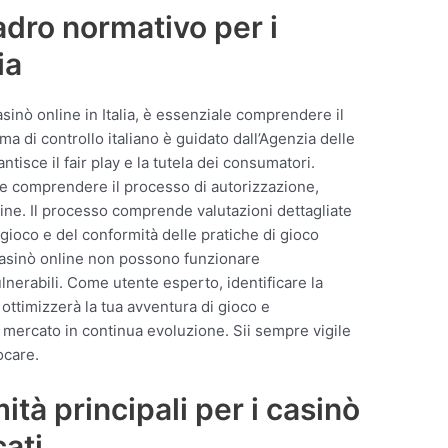
dro normativo per i
ia
inò online in Italia, è essenziale comprendere il
ma di controllo italiano è guidato dall’Agenzia delle
isce il fair play e la tutela dei consumatori.
e comprendere il processo di autorizzazione,
ine. Il processo comprende valutazioni dettagliate
el gioco e del conformità delle pratiche di gioco
casinò online non possono funzionare
lnerabili. Come utente esperto, identificare la
e ottimizzerà la tua avventura di gioco e
o mercato in continua evoluzione. Sii sempre vigile
ocare.
ità principali per i casinò
cati