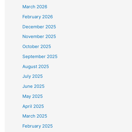
March 2026
February 2026
December 2025
November 2025
October 2025
September 2025
August 2025
July 2025
June 2025
May 2025
April 2025
March 2025
February 2025