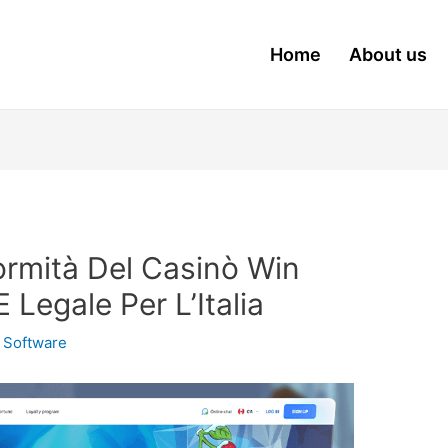
Home
About us
ormità Del Casinò Win
E Legale Per L’Italia
y
Software