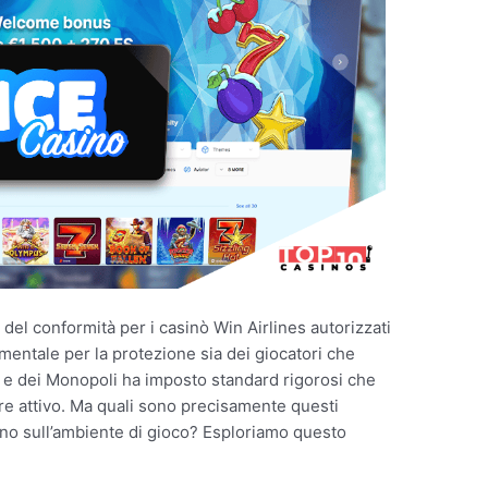
el conformità per i casinò Win Airlines autorizzati
amentale per la protezione sia dei giocatori che
e e dei Monopoli ha imposto standard rigorosi che
re attivo. Ma quali sono precisamente questi
ono sull’ambiente di gioco? Esploriamo questo